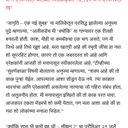
रद्द!
‘जागृति – एक नई सुबह’ या मालिकेतून प्रसिद्ध झालेल्या अनुपमा
पुढे म्हणाल्या, “अलीकडेच मी ‘क्योंकि’ या गाण्यावर एक रीलही
बनवली होती. काश, मीही या कमबॅकचा एक भाग असते, पण मी
जिथे आहे तिथे खूश आहे. मला खात्री आहे की स्मृती जींचा हा नवा
शो सुपरहिट होणार, कारण तो एक जबरदस्त शो आहे आणि
प्रेक्षकांनी आजही तो मनापासून स्वीकारलेला आहे.”टीव्हीच्या
‘सुवर्णकाळा’विषयी बोलताना अनुपमा म्हणाल्या, “शक्य आहे की तो
काळ पुन्हा येईल. आपल्याला आशा सोडून देऊ नये. त्या काळात
भावनांचा आणि प्रेक्षकांशी असलेल्या नात्याचा जो गहिरा संबंध होता,
तो अतुलनीय होता. मी मनापासून इच्छिते की तो काळ परत यावा.
आजकाल एकता मॅडमचे शो कमी येतात, पण मला आशा आहे की हा
नवा शो लोकांच्या मनाला भिडेल.”
‘क्योंकि सास भी कभी बहू थी – सीझन 2’ चा प्रीमिअर २९ जुलै