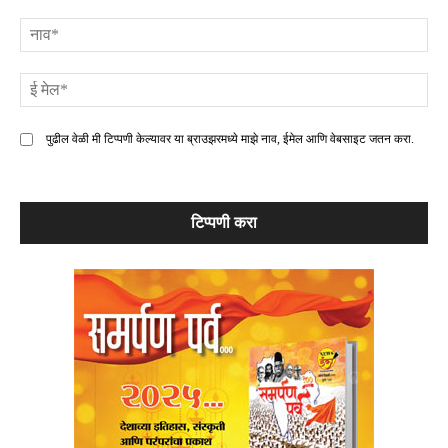
टिप्पणी
ना
ई
मे
पुढील वेळी मी टिप्पणी केल्यावर या ब्राउझरमध्ये माझे नाव, ईमेल आणि वेबसाइट जतन करा.