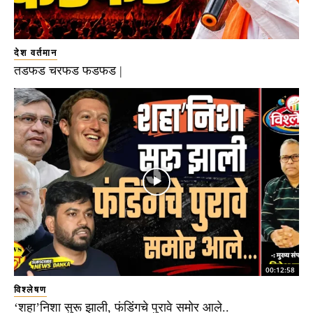
देश वर्तमान
तडफड चरफड फडफड |
00:12:58
विश्लेषण
‘शहा’निशा सुरू झाली, फंडिंगचे पुरावे समोर आले..