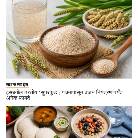
लाइफस्टाइल
इसबगोल ठरतोय ‘सुपरफूड’; पचनापासून वजन नियंत्रणापर्यंत
अनेक फायदे