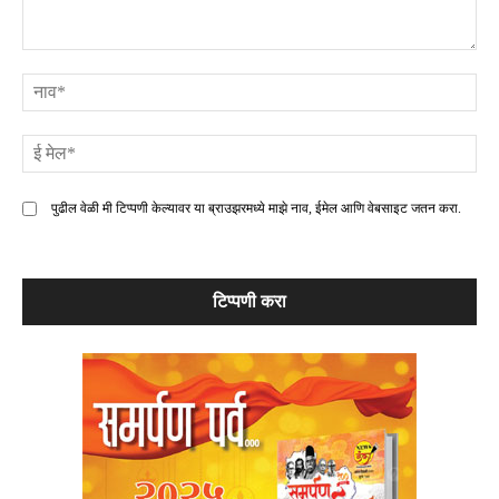
टिप्पणी
ना
ई
मे
पुढील वेळी मी टिप्पणी केल्यावर या ब्राउझरमध्ये माझे नाव, ईमेल आणि वेबसाइट जतन करा.