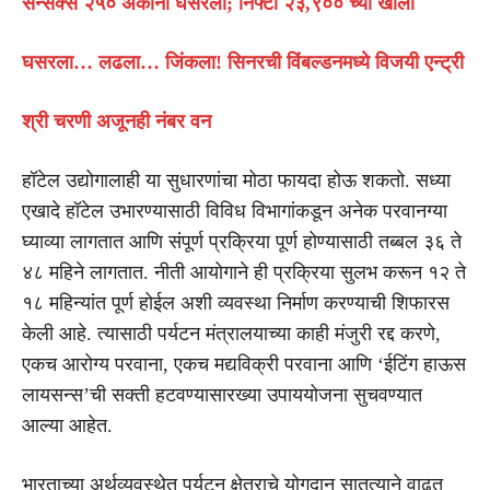
सेन्सेक्स २५० अंकांनी घसरला; निफ्टी २३,९०० च्या खाली
घसरला… लढला… जिंकला! सिनरची विंबल्डनमध्ये विजयी एन्ट्री
श्री चरणी अजूनही नंबर वन
हॉटेल उद्योगालाही या सुधारणांचा मोठा फायदा होऊ शकतो. सध्या
एखादे हॉटेल उभारण्यासाठी विविध विभागांकडून अनेक परवानग्या
घ्याव्या लागतात आणि संपूर्ण प्रक्रिया पूर्ण होण्यासाठी तब्बल ३६ ते
४८ महिने लागतात. नीती आयोगाने ही प्रक्रिया सुलभ करून १२ ते
१८ महिन्यांत पूर्ण होईल अशी व्यवस्था निर्माण करण्याची शिफारस
केली आहे. त्यासाठी पर्यटन मंत्रालयाच्या काही मंजुरी रद्द करणे,
एकच आरोग्य परवाना, एकच मद्यविक्री परवाना आणि ‘ईटिंग हाऊस
लायसन्स’ची सक्ती हटवण्यासारख्या उपाययोजना सुचवण्यात
आल्या आहेत.
भारताच्या अर्थव्यवस्थेत पर्यटन क्षेत्राचे योगदान सातत्याने वाढत