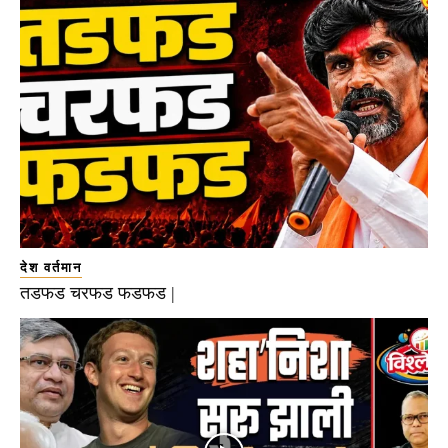
देश वर्तमान
तडफड चरफड फडफड |