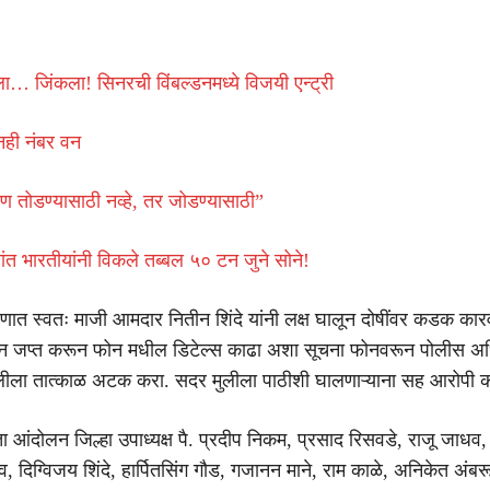
जिंकला! सिनरची विंबल्डनमध्ये विजयी एन्ट्री
नही नंबर वन
तोडण्यासाठी नव्हे, तर जोडण्यासाठी”
ांत भारतीयांनी विकले तब्बल ५० टन जुने सोने!
ात स्वतः माजी आमदार नितीन शिंदे यांनी लक्ष घालून दोषींवर कडक कार
न जप्त करून फोन मधील डिटेल्स काढा अशा सूचना फोनवरून पोलीस अधि
मुलीला तात्काळ अटक करा. सदर मुलीला पाठीशी घालणाऱ्याना सह आरोपी क
ता आंदोलन जिल्हा उपाध्यक्ष पै. प्रदीप निकम, प्रसाद रिसवडे, राजू जाधव, 
रव, दिग्विजय शिंदे, हार्पितसिंग गौड, गजानन माने, राम काळे, अनिकेत अंबरू