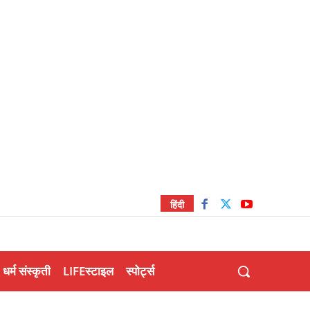
हिंदी
धर्म संस्कृती
LIFEस्टाइल
स्पोर्ट्स