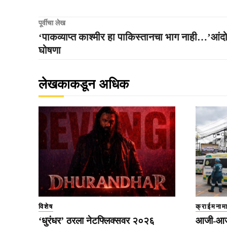
पूर्वीचा लेख
‘पाकव्याप्त काश्मीर हा पाकिस्तानचा भाग नाही…’आंद
घोषणा
लेखकाकडून अधिक
विशेष
क्राईमनाम
‘धुरंधर’ ठरला नेटफ्लिक्सवर २०२६
आजी-आजो