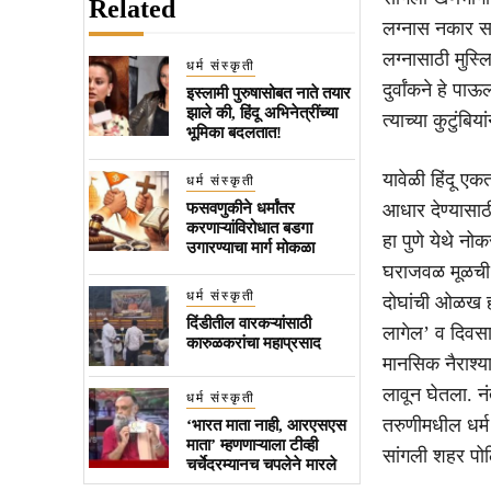
Related
लग्नास नकार सम
लग्नासाठी मुस्ल
धर्म संस्कृती
दुर्वांकने हे पा
इस्लामी पुरुषासोबत नाते तयार
झाले की, हिंदू अभिनेत्रींच्या
त्याच्या कुटुंबि
भूमिका बदलतात!
यावेळी हिंदू एकत
धर्म संस्कृती
फसवणुकीने धर्मांतर
आधार देण्यासाठी 
करणाऱ्यांविरोधात बडगा
हा पुणे येथे नो
उगारण्याचा मार्ग मोकळा
घराजवळ मूळची क
धर्म संस्कृती
दोघांची ओळख होऊ
दिंडीतील वारकऱ्यांसाठी
लागेल’ व दिवसा
कारुळकरांचा महाप्रसाद
मानसिक नैराश्य
लावून घेतला. नं
धर्म संस्कृती
तरुणीमधील धर्म
‘भारत माता नाही, आरएसएस
माता’ म्हणणाऱ्याला टीव्ही
सांगली शहर पो
चर्चेदरम्यानच चपलेने मारले