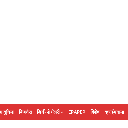
श दुनिया
बिजनेस
व्हिडीओ गॅलरी
EPAPER
विशेष
क्राईमनामा