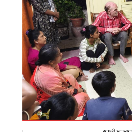
सांगली खणभागात 