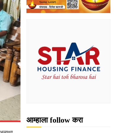
आम्हाला follow करा
 अन्यथा