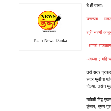
हे ही वाचा:
घसरला… लढला… 
श्री चरणी अजू
Team News Danka
“आमचे राजकारण 
अवघ्या ३ महिन्य
तरी सदर प्रकरण
सदर मुलीचा फो
दिल्या. तसेच 
यावेळी हिंदु एक
कुंभार, भूषण गु