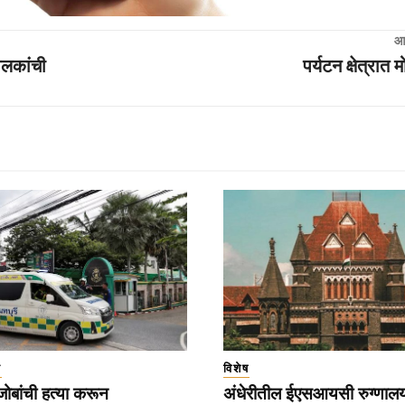
आ
ोलकांची
पर्यटन क्षेत्रात म
ा
विशेष
बांची हत्या करून
अंधेरीतील ईएसआयसी रुग्णाल