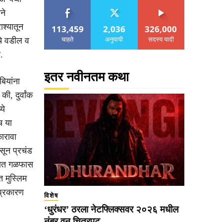
ने
ाश्यातून
113,459
2,036
326,000
चाहते
अनुयायी
सदस्य यादी
 चे वडील व
.
इतर नवीनतम कथा
बियांना
ी, दुर्वांक
ये
च या
कारावा
सून प्रचंड
घरात गळफास
त मुस्लिम
 प्रकारण
विशेष
‘धुरंधर’ ठरला नेटफ्लिक्सवर २०२६ मधील
नंबर वन चित्रपट