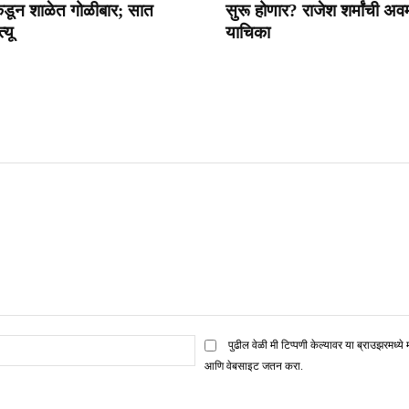
्याकडून शाळेत गोळीबार; सात
सुरू होणार? राजेश शर्मांची अव
्यू
याचिका
ई
पुढील वेळी मी टिप्पणी केल्यावर या ब्राउझरमध्ये 
मेल*
आणि वेबसाइट जतन करा.