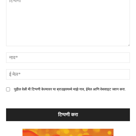
टिप्पणी
ना
ई
मे
पुढील वेळी मी टिप्पणी केल्यावर या ब्राउझरमध्ये माझे नाव, ईमेल आणि वेबसाइट जतन करा.