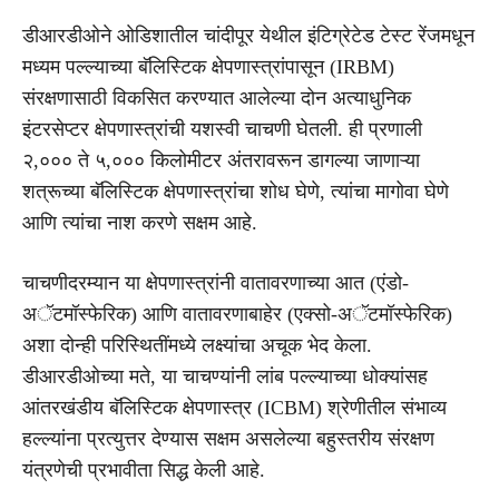
डीआरडीओने ओडिशातील चांदीपूर येथील इंटिग्रेटेड टेस्ट रेंजमधून
मध्यम पल्ल्याच्या बॅलिस्टिक क्षेपणास्त्रांपासून (IRBM)
संरक्षणासाठी विकसित करण्यात आलेल्या दोन अत्याधुनिक
इंटरसेप्टर क्षेपणास्त्रांची यशस्वी चाचणी घेतली. ही प्रणाली
२,००० ते ५,००० किलोमीटर अंतरावरून डागल्या जाणाऱ्या
शत्रूच्या बॅलिस्टिक क्षेपणास्त्रांचा शोध घेणे, त्यांचा मागोवा घेणे
आणि त्यांचा नाश करणे सक्षम आहे.
चाचणीदरम्यान या क्षेपणास्त्रांनी वातावरणाच्या आत (एंडो-
अॅटमॉस्फेरिक) आणि वातावरणाबाहेर (एक्सो-अॅटमॉस्फेरिक)
अशा दोन्ही परिस्थितींमध्ये लक्ष्यांचा अचूक भेद केला.
डीआरडीओच्या मते, या चाचण्यांनी लांब पल्ल्याच्या धोक्यांसह
आंतरखंडीय बॅलिस्टिक क्षेपणास्त्र (ICBM) श्रेणीतील संभाव्य
हल्ल्यांना प्रत्युत्तर देण्यास सक्षम असलेल्या बहुस्तरीय संरक्षण
यंत्रणेची प्रभावीता सिद्ध केली आहे.