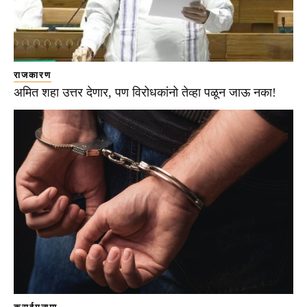
राजकारण
अमित शहा उत्तर देणार, पण विरोधकांनो तेव्हा पळून जाऊ नका!