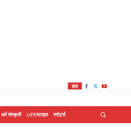
हिंदी
धर्म संस्कृती
LIFEस्टाइल
स्पोर्ट्स