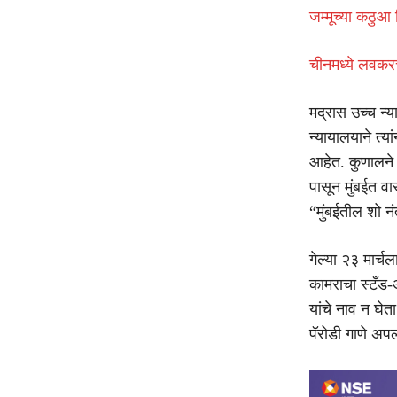
जम्मूच्या कठुआ 
चीनमध्ये लवकरच
मद्रास उच्च न्
न्यायालयाने त्य
आहेत. कुणालने 
पासून मुंबईत वा
“मुंबईतील शो 
गेल्या २३ मार्च
कामराचा स्टँड-अ
यांचे नाव न घेत
पॅरोडी गाणे अपल