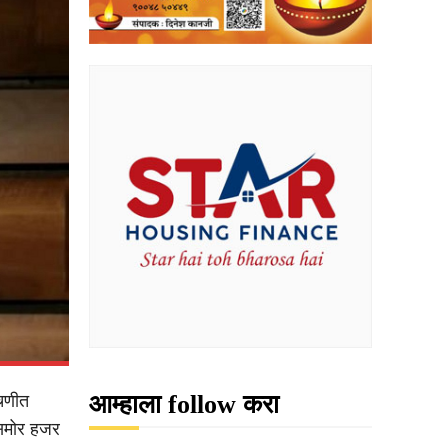
आम्हाला follow करा
डचणीत
ंसमोर हजर