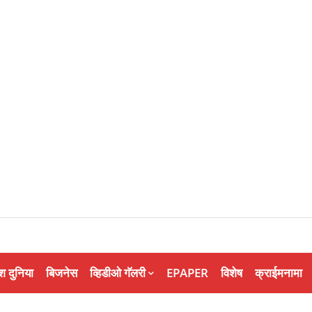
श दुनिया
बिजनेस
व्हिडीओ गॅलरी
EPAPER
विशेष
क्राईमनामा