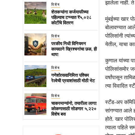
झालेला नाही. ते 
विशेष
शेतकऱ्यांना कर्जमाफीच्या
पहिल्याच टप्प्यात ₹५,०२८
मुंबईच्या खार प
कोटींचे वितरण
बोलावण्यात आले 
पोलिसांनी त्या
विशेष
परकीय निधी विनियमन
येतील, याचा का
कायद्याने ख्रिश्चनांचा छळ, ही
थाप!
कुणाल यांच्या प
विशेष
पोलिसांसमोर जबा
गणेशोत्सवानिमित्त पश्चिम
वर्षांपासून ताम
रेल्वेची प्रवाशांसाठी मोठी भेट
त्या विवादित स्
विशेष
स्टँड-अप कॉमे
चाकरमान्यांनो, तयारीला लागा!
कोकणासाठी सोडणार ५,२२०
सांगण्यात आले ह
विशेष बस
होते. खार पोलिस
त्याला पहिले सम