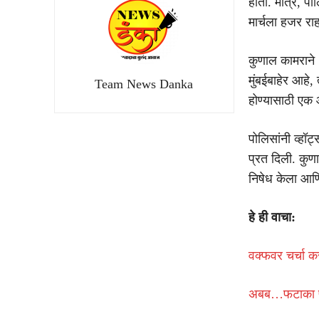
होता. मात्र, प
मार्चला हजर राह
कुणाल कामराने 
मुंबईबाहेर आहे,
Team News Danka
होण्यासाठी एक
पोलिसांनी व्हॉट
प्रत दिली. कुण
निषेध केला आणि 
हे ही वाचा:
वक्फवर चर्चा कर
अबब…फटाका फॅ