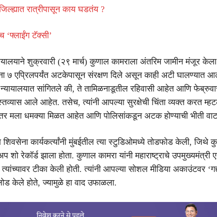
जिल्ह्यात रात्रीपासून काय घडतंय ?
 ‘फ्लाईंग टॅक्सी’
यायालयाने शुक्रवारी (२९ मार्च) कुणाल कामराला अंतरिम जामीन मंजूर केला
ांना ७ एप्रिलपर्यंत अटकेपासून संरक्षण दिले असून काही अटी घालण्यात आल
न्यायालयात सांगितले की, ते तामिळनाडूतील रहिवासी आहेत आणि फेब्रुव
स्तव्यास आले आहेत. तसेच, त्यांनी आपल्या सुरक्षेची चिंता व्यक्त करत म्हट
नंतर मला धमक्या मिळत आहेत आणि पोलिसांकडून अटक होण्याची भीती वाट
ला शिवसेना कार्यकर्त्यांनी मुंबईतील त्या स्टुडिओमध्ये तोडफोड केली, जिथे 
प शो रेकॉर्ड झाला होता. कुणाल कामरा यांनी महाराष्ट्राचे उपमुख्यमंत्री 
ा त्यांच्यावर टीका केली होती. त्यांनी आपल्या सोशल मीडिया अकाउंटवर ‘गद्
ोड केले होते, ज्यामुळे हा वाद उफाळला.