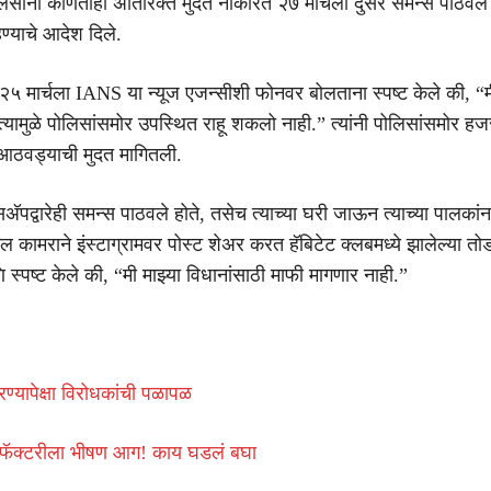
ोलिसांनी कोणतीही अतिरिक्त मुदत नाकारत २७ मार्चला दुसरे समन्स पाठव
ण्याचे आदेश दिले.
२५ मार्चला IANS या न्यूज एजन्सीशी फोनवर बोलताना स्पष्ट केले की, “म
 त्यामुळे पोलिसांसमोर उपस्थित राहू शकलो नाही.” त्यांनी पोलिसांसमोर हज
 आठवड्याची मुदत मागितली.
्सअ‍ॅपद्वारेही समन्स पाठवले होते, तसेच त्याच्या घरी जाऊन त्याच्या पालकां
ाल कामराने इंस्टाग्रामवर पोस्ट शेअर करत हॅबिटेट क्लबमध्ये झालेल्या त
स्पष्ट केले की, “मी माझ्या विधानांसाठी माफी मागणार नाही.”
ण्यापेक्षा विरोधकांची पळापळ
क्टरीला भीषण आग! काय घडलं बघा