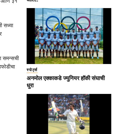
ले आणि ३१
ी सध्या
र
ना समन्सची
ोडफोडीचा
स्पोर्ट्स
अनमोल एक्काकडे ज्युनियर हॉकी संघाची
धुरा