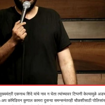
मुख्यमंत्री एकनाथ शिंदे यांचे नाव न घेता त्यांच्यावर टिप्पणी केल्यामुळे अ
ड-अप कॉमेडियन कुणाल कामरा दुसऱ्या समन्सनंतरही चौकशीसाठी पोलिसा