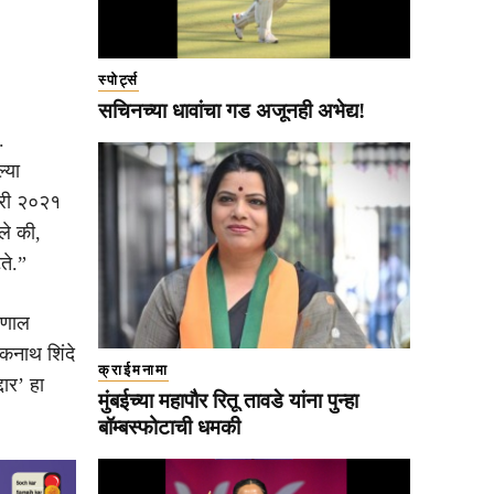
स्पोर्ट्स
सचिनच्या धावांचा गड अजूनही अभेद्य!
.
्या
ारी २०२१
ले की,
ते.”
कुणाल
एकनाथ शिंदे
क्राईमनामा
दार’ हा
मुंबईच्या महापौर रितू तावडे यांना पुन्हा
बॉम्बस्फोटाची धमकी