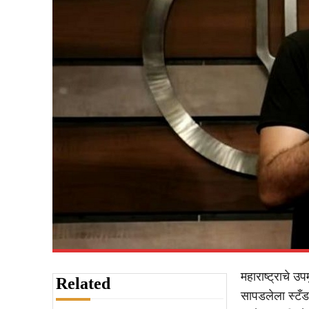
महाराष्ट्राचे उप
Related
सापडलेला स्टँ