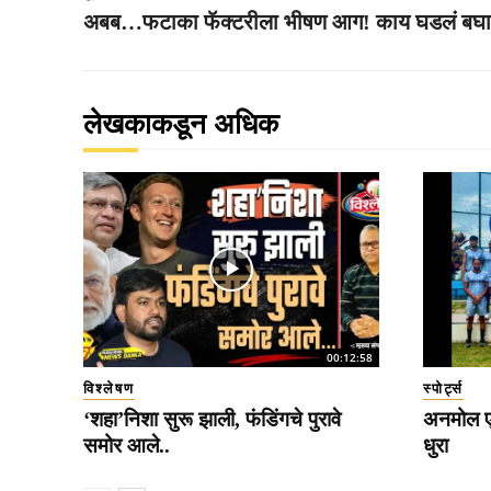
अबब…फटाका फॅक्टरीला भीषण आग! काय घडलं बघा
लेखकाकडून अधिक
00:12:58
विश्लेषण
स्पोर्ट्स
‘शहा’निशा सुरू झाली, फंडिंगचे पुरावे
अनमोल एक
समोर आले..
धुरा