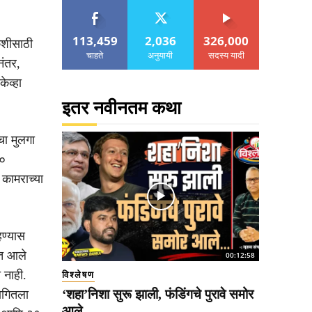
113,459
2,036
326,000
ौकशीसाठी
चाहते
अनुयायी
सदस्य यादी
नंतर,
ेव्हा
इतर नवीनतम कथा
चा मुलगा
१०
 कामराच्या
ण्यास
ात आले
00:12:58
 नाही.
विश्लेषण
‘शहा’निशा सुरू झाली, फंडिंगचे पुरावे समोर
मागितला
आले..