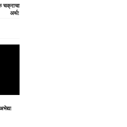
ोक चक्राचा
अर्थ!
भेद्य!