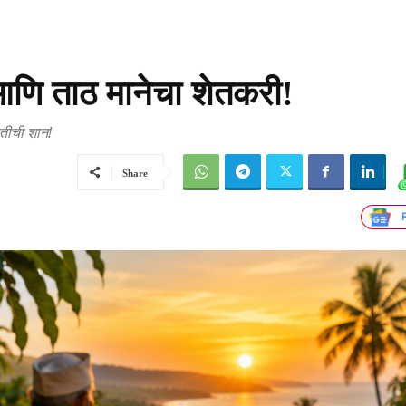
ि ताठ मानेचा शेतकरी!
ातीची शान!
Share