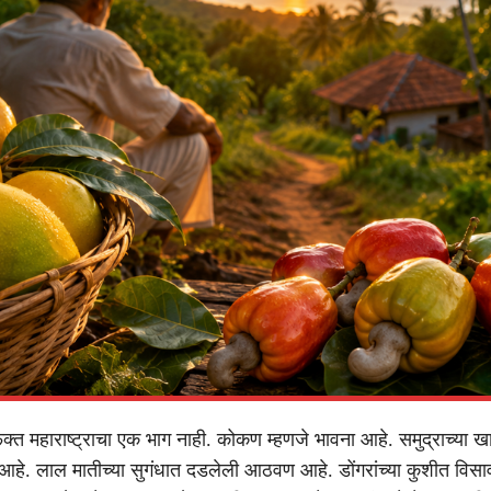
त महाराष्ट्राचा एक भाग नाही. कोकण म्हणजे भावना आहे. समुद्राच्या खाऱ्
 आहे. लाल मातीच्या सुगंधात दडलेली आठवण आहे. डोंगरांच्या कुशीत विसाव