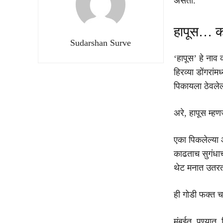
असतो.
हापूस… को
Sudarshan Surve
‘हापूस’ हे नाव
हिरव्या डोंगरां
पिकायला ठेवलेल
अरे, हापूस म्ह
एका पिकलेल्या 
काढताच सुगंधा
थेट मनात उतरत
ही गोडी फक्त च
मुंबईत, पुण्यात