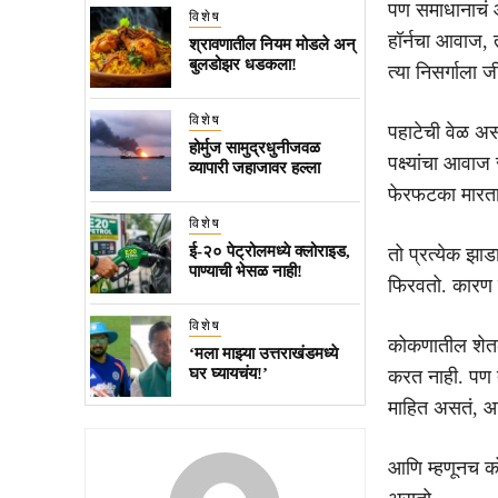
पण समाधानाचं 
विशेष
हॉर्नचा आवाज,
श्रावणातील नियम मोडले अन्
बुलडोझर धडकला!
त्या निसर्गाला
विशेष
पहाटेची वेळ अस
होर्मुज सामुद्रधुनीजवळ
पक्ष्यांचा आवा
व्यापारी जहाजावर हल्ला
फेरफटका मारतान
विशेष
ई-२० पेट्रोलमध्ये क्लोराइड,
तो प्रत्येक झा
पाण्याची भेसळ नाही!
फिरवतो. कारण त
विशेष
कोकणातील शेतकर
‘मला माझ्या उत्तराखंडमध्ये
घर घ्यायचंय!’
करत नाही. पण त
माहित असतं, आ
आणि म्हणूनच क