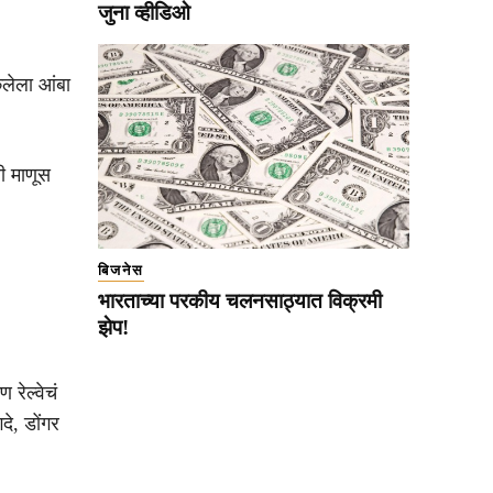
जुना व्हीडिओ
कलेला आंबा
ी माणूस
बिजनेस
भारताच्या परकीय चलनसाठ्यात विक्रमी
झेप!
रेल्वेचं
दे, डोंगर