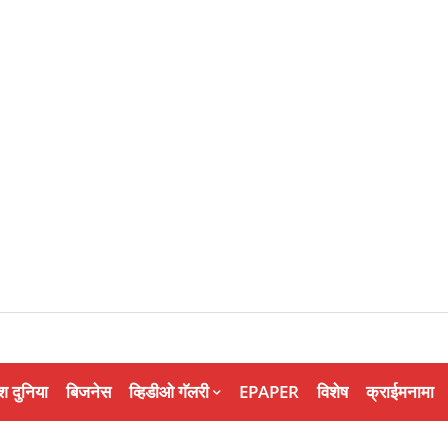
श दुनिया
बिजनेस
व्हिडीओ गॅलरी
EPAPER
विशेष
क्राईमनामा