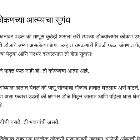
कणच्या आत्म्याचा सुगंध
 कानावर पडलं की माणूस कुठेही असला तरी त्याच्या डोळ्यांसमोर कोकण उभं
मध्ये डौलाने उभ्या असलेल्या बागा. उन्हात चमकणारी पिवळी फळं. अंगणात पें
्या पेट्या आणि घरभर दरवळणारा तो गोड सुवास!
णजे फक्त फळ नाही हो. तो कोकणचा आत्मा आहे.
आंब्याला हातात घेतलं की जणू सोन्याचा गोळाच हातात घेतलाय असं वाटतं
चा असा फवारा उडतो की क्षणभर डोळे मिटून जातात आणि पहिला घास घे
ो.
वीची नसते. ती भावनांची असते.
, विदेशात राहणाऱ्या प्रत्येक कोकणी माणसासाठी गावाहून आलेली आंब्याची पे