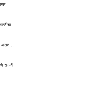
 परत
. आजीचा
सत असतं…
आणि सगळी