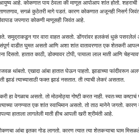
आयुष्य आहे. कोकणात पाय ठेवला की माणूस आपोआप शांत होतो. शहराची
 ताणतणाव, सगळं कुठेतरी मागे पडतं. कारण कोकणात अजूनही निसर्ग जिव
 जीवापाड जपणारा कोकणी माणूसही जिवंत आहे.
ते. समुद्राकडून गार वारा वाहत असतो. डोंगरांवर हलकंसं धुकं पसरलेलं
ज संपूर्ण वाडीत घुमत असतो आणि अशा शांत वातावरणात एक शेतकरी आपल्य
ा दिसतो. हातात काठी, डोक्यावर टोपी, पायाला लाल माती आणि चेहऱ्या
डाजवळ थांबतो. एखादा आंबा हातात घेऊन पाहतो. झाडाच्या फांदीवरून अ
ी झाडं त्याच्यासाठी फक्त झाडं नसतात. ती त्याची लेकरं असतात.
ी हा वेगळाच असतो. तो मोठमोठ्या गोष्टी करत नाही. स्वतःच्या कष्टाचं प
्याच्या जगण्यात एक शांत स्वाभिमान असतो. तो ताठ मानेने जगतो. कारण त
पल्या हाताला लागलेली माती हीच आपली खरी श्रीमंती आहे.
ोकणचा आंबा इतका गोड लागतो. कारण त्यात त्या शेतकऱ्याचा घाम मिसळल