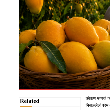
कोकण म्हणजे फक्
Related
मिसळलेलं प्रेम