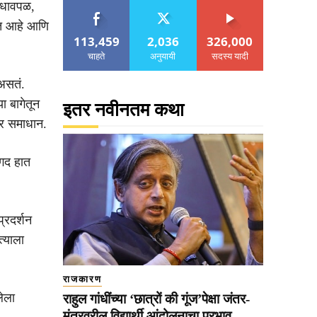
 धावपळ,
ंत आहे आणि
113,459
2,036
326,000
चाहते
अनुयायी
सदस्य यादी
 असतं.
ा बागेतून
इतर नवीनतम कथा
वर समाधान.
लगद हात
्रदर्शन
्याला
राजकारण
ेला
राहुल गांधींच्या ‘छात्रों की गूंज’पेक्षा जंतर-
मंतरवरील विद्यार्थी आंदोलनाचा प्रभाव