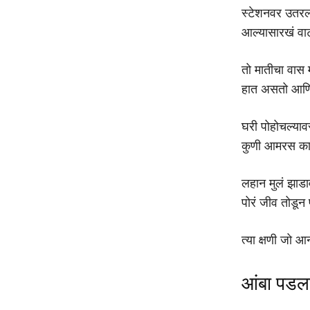
स्टेशनवर उतरल्
आल्यासारखं वाट
तो मातीचा वास
हात असतो आणि
घरी पोहोचल्या
कुणी आमरस काढ
लहान मुलं झाड
पोरं जीव तोडून
त्या क्षणी जो 
आंबा पडला