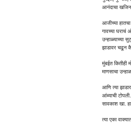
आनंदाचा खजिना
आजीच्या हातच
गावच्या घराचं 
उन्हाळ्याच्या स
झाडावर चढून क
मुंबईत कितीही 
माणसाचा उन्हाळा
आणि त्या झाडा
आंब्याची टोपली.
सावकाश खा. हा
त्या एका वाक्य