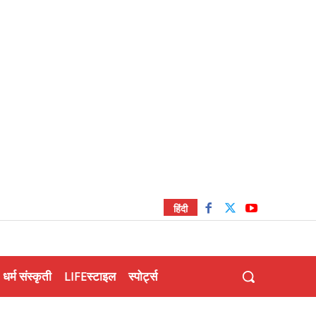
हिंदी
धर्म संस्कृती
LIFEस्टाइल
स्पोर्ट्स