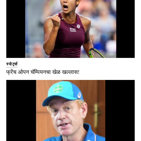
स्पोर्ट्स
फ्रेंच ओपन चॅम्पियनचा खेळ खल्लास!