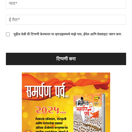
ना
ई
मे
पुढील वेळी मी टिप्पणी केल्यावर या ब्राउझरमध्ये माझे नाव, ईमेल आणि वेबसाइट जतन करा.