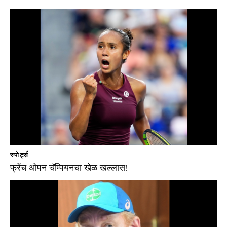
स्पोर्ट्स
फ्रेंच ओपन चॅम्पियनचा खेळ खल्लास!