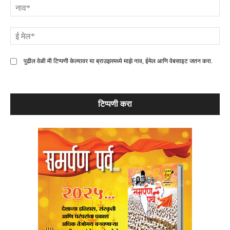
ना
ई
मे
पुढील वेळी मी टिप्पणी केल्यावर या ब्राउझरमध्ये माझे नाव, ईमेल आणि वेबसाइट जतन करा.