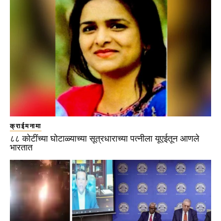
क्राईमनामा
८८ कोटींच्या घोटाळ्याच्या सूत्रधाराच्या पत्नीला यूएईतून आणले
भारतात