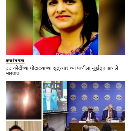
क्राईमनामा
८८ कोटींच्या घोटाळ्याच्या सूत्रधाराच्या पत्नीला यूएईतून आणले
भारतात