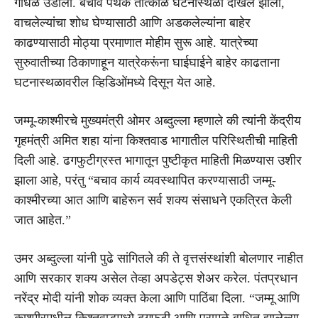
गोंधळ उडाला.
बचाव पथके तात्काळ घटनास्थळी दाखल झाली,
वाचलेल्यांचा शोध घेण्यासाठी आणि अडकलेल्यांना बाहेर
काढण्यासाठी मोठ्या प्रमाणात मोहीम सुरू आहे.
यात्रेच्या
सुरुवातीच्या ठिकाणाहून यात्रेकरूंना घाईघाईने बाहेर काढताना
घटनास्थळावरील व्हिडिओंमध्ये दिसून येत आहे.
जम्मू-काश्मीरचे मुख्यमंत्री ओमर अब्दुल्ला म्हणाले की त्यांनी केंद्रीय
गृहमंत्री अमित शहा यांना किश्तवाड भागातील परिस्थितीची माहिती
दिली आहे. ढगफुटीग्रस्त भागातून पुष्टीकृत माहिती मिळण्यास उशीर
झाला आहे, परंतु “बचाव कार्य व्यवस्थापित करण्यासाठी जम्मू-
काश्मीरच्या आत आणि बाहेरून सर्व शक्य संसाधने एकत्रित केली
जात आहेत.”
उमर अब्दुल्ला यांनी पुढे सांगितले की ते वृत्तसंस्थांशी बोलणार नाहीत
आणि सरकार शक्य असेल तेव्हा अपडेट्स शेअर करेल.
पंतप्रधान
नरेंद्र मोदी यांनी शोक व्यक्त केला आणि पाठिंबा दिला. “जम्मू आणि
काश्मीरमधील किश्तवाडमध्ये ढगफुटी आणि पुरामुळे बाधित झालेल्या