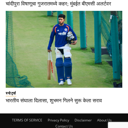
चांदीपुरा विषाणूचा गुजरातमध्ये कहर; मुंबईत बीएमसी अलर्टवर
स्पोर्ट्स
भारतीय संघाला दिलासा, शुभमन गिलने सुरू केला सराव
TERMS OF SERVICE
Privacy Policy
Disclaimer
About Us
Contact Us