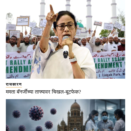
राजकारण
ममता बॅनर्जींच्या ताफ्यावर चिखल-बूटफेक?