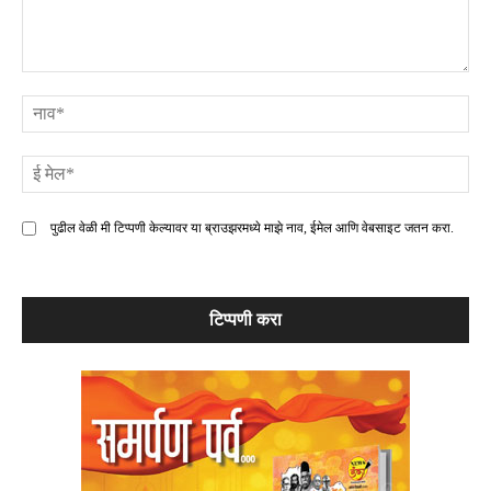
टिप्पणी
ना
ई
मे
पुढील वेळी मी टिप्पणी केल्यावर या ब्राउझरमध्ये माझे नाव, ईमेल आणि वेबसाइट जतन करा.