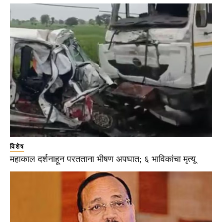
विशेष
महाकाल दर्शनाहून परतताना भीषण अपघात; ६ भाविकांचा मृत्यू