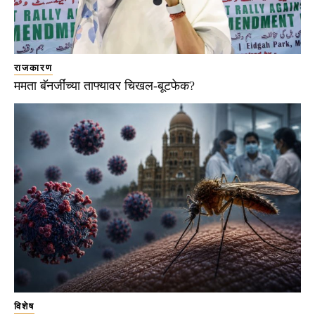
राजकारण
ममता बॅनर्जींच्या ताफ्यावर चिखल-बूटफेक?
विशेष