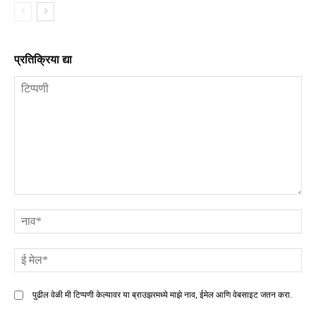
प्रतिक्रिया द्या
टिप्पणी
ना
ई
मे
पुढील वेळी मी टिप्पणी केल्यावर या ब्राउझरमध्ये माझे नाव, ईमेल आणि वेबसाइट जतन करा.