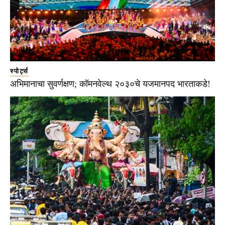
स्पोर्ट्स
अभिमानाचा सुवर्णक्षण; कॉमनवेल्थ २०३०चे यजमानपद भारताकडे!