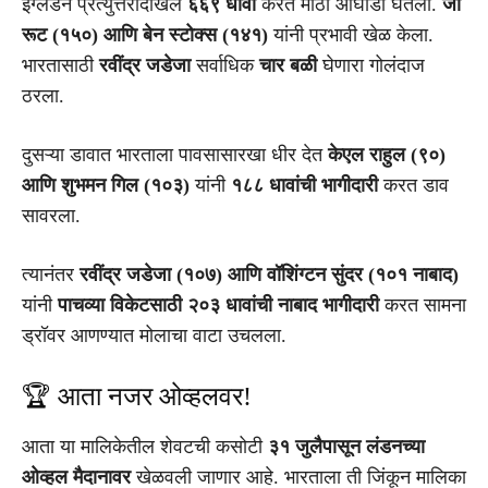
इंग्लंडने प्रत्युत्तरादाखल
६६९ धावा
करत मोठी आघाडी घेतली.
जो
रूट (१५०) आणि बेन स्टोक्स (१४१)
यांनी प्रभावी खेळ केला.
भारतासाठी
रवींद्र जडेजा
सर्वाधिक
चार बळी
घेणारा गोलंदाज
ठरला.
दुसऱ्या डावात भारताला पावसासारखा धीर देत
केएल राहुल (९०)
आणि शुभमन गिल (१०३)
यांनी
१८८ धावांची भागीदारी
करत डाव
सावरला.
त्यानंतर
रवींद्र जडेजा (१०७) आणि वॉशिंग्टन सुंदर (१०१ नाबाद)
यांनी
पाचव्या विकेटसाठी २०३ धावांची नाबाद भागीदारी
करत सामना
ड्रॉवर आणण्यात मोलाचा वाटा उचलला.
🏆 आता नजर ओव्हलवर!
आता या मालिकेतील शेवटची कसोटी
३१ जुलैपासून लंडनच्या
ओव्हल मैदानावर
खेळवली जाणार आहे. भारताला ती जिंकून मालिका