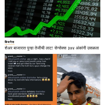
बिजनेस
शेअर बाजारात पुन्हा तेजीची लाट! सेन्सेक्स ३७४ अंकांनी उसळला