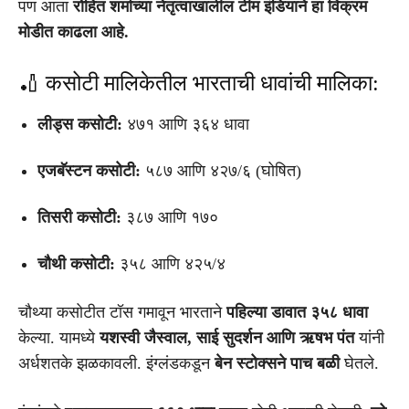
पण आता
रोहित शर्माच्या नेतृत्वाखालील टीम इंडियाने हा विक्रम
मोडीत काढला आहे.
🏏 कसोटी मालिकेतील भारताची धावांची मालिका:
लीड्स कसोटी:
४७१ आणि ३६४ धावा
एजबॅस्टन कसोटी:
५८७ आणि ४२७/६ (घोषित)
तिसरी कसोटी:
३८७ आणि १७०
चौथी कसोटी:
३५८ आणि ४२५/४
चौथ्या कसोटीत टॉस गमावून भारताने
पहिल्या डावात ३५८ धावा
केल्या. यामध्ये
यशस्वी जैस्वाल, साई सुदर्शन आणि ऋषभ पंत
यांनी
अर्धशतके झळकावली. इंग्लंडकडून
बेन स्टोक्सने पाच बळी
घेतले.