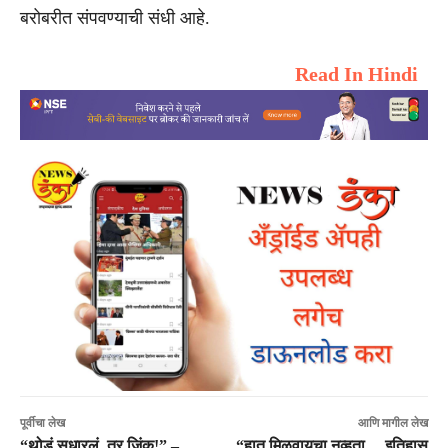
बरोबरीत संपवण्याची संधी आहे.
Read In Hindi
पूर्वीचा लेख
आणि मागील लेख
“थोडं सुधारलं, तर जिंकू!” –
“हात मिळवायचा नव्हता… इतिहास