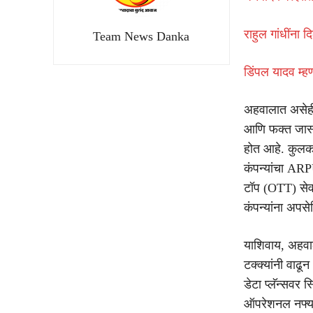
राहुल गांधींना 
Team News Danka
डिंपल यादव म्हण
अहवालात असेही 
आणि फक्त जास्त 
होत आहे. कुलकर्ण
कंपन्यांचा ARPU
टॉप (OTT) सेव
कंपन्यांना अपसे
याशिवाय, अहवाल
टक्क्यांनी वाढू
डेटा प्लॅन्सवर 
ऑपरेशनल नफ्यात