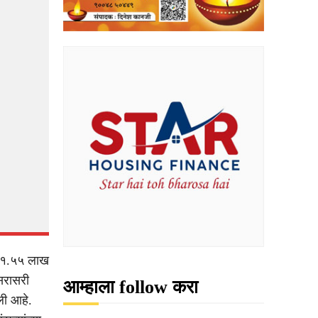
न १.५५ लाख
 सरासरी
आम्हाला follow करा
ली आहे.