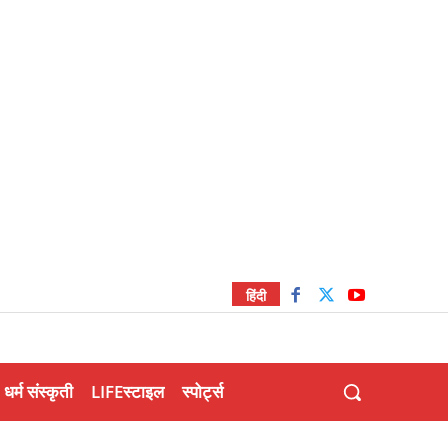
हिंदी
धर्म संस्कृती
LIFEस्टाइल
स्पोर्ट्स