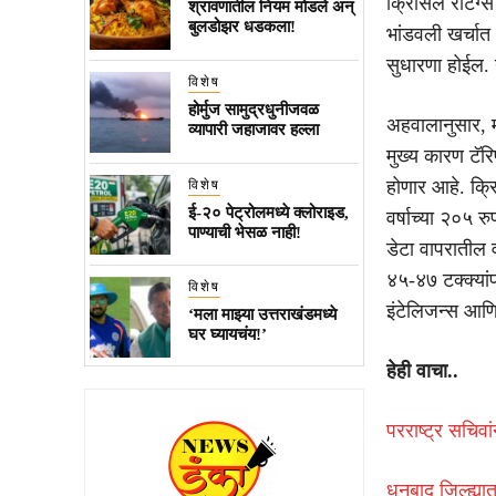
क्रिसिल रेटिंग्
श्रावणातील नियम मोडले अन्
बुलडोझर धडकला!
भांडवली खर्चात
सुधारणा होईल. य
विशेष
होर्मुज सामुद्रधुनीजवळ
अहवालानुसार, म
व्यापारी जहाजावर हल्ला
मुख्य कारण टॅरि
होणार आहे. क्र
विशेष
ई-२० पेट्रोलमध्ये क्लोराइड,
वर्षाच्या २०५ र
पाण्याची भेसळ नाही!
डेटा वापरातील 
४५-४७ टक्क्यांप
विशेष
इंटेलिजन्स आणि
‘मला माझ्या उत्तराखंडमध्ये
घर घ्यायचंय!’
हेही वाचा..
परराष्ट्र सचिवा
धनबाद जिल्ह्य