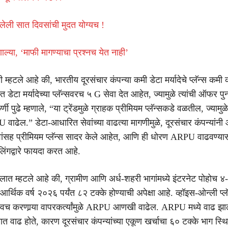
दिलेली सात दिवसांची मुदत योग्यच !
ाल्या, ‘माफी मागण्याचा प्रश्नच येत नाही’
म्हटले आहे की, भारतीय दूरसंचार कंपन्या कमी डेटा मर्यादेचे प्लॅन्स कम
डेटा मर्यादेच्या प्लॅन्सवरच ५ G सेवा देत आहेत, ज्यामुळे त्यांची ऑफर पुन
ी पुढे म्हणाले, “या ट्रेंडमुळे ग्राहक प्रीमियम प्लॅन्सकडे वळतील, ज्यामुळ
 वाढेल.” डेटा-आधारित सेवांच्या वाढत्या मागणीमुळे, दूरसंचार कंपन्यांन
ांसह प्रीमियम प्लॅन्स सादर केले आहेत, आणि ही धोरण ARPU वाढवण्या
लिंगद्वारे फायदा करत आहे.
ात म्हटले आहे की, ग्रामीण आणि अर्ध-शहरी भागांमध्ये इंटरनेट पोहोच ४
न आर्थिक वर्ष २०२६ पर्यंत ८२ टक्के होण्याची अपेक्षा आहे. व्हॉइस-ओन्ली प्ल
स्विच करणार्‍या वापरकर्त्यांमुळे ARPU आणखी वाढेल. ARPU मध्ये वाढ झाल्
 वाढ होते, कारण दूरसंचार कंपन्यांच्या एकूण खर्चाचा ६० टक्के भाग स्