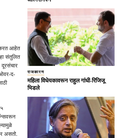
ी करत आहेत
्हा संतुलित
े दूरसंचार
राजकारण
ी ओवर-द-
महिला विधेयकावरून राहुल गांधी-रिजिजू
साठी
भिडले
-५
ॅन्सवरून
यामुळे
थिर असतो.