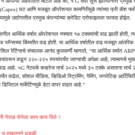
स ने आपल्या अहवालात म्हटले आहे की, ५ G सेवा सुरू झाल्यानंतर प्रमुख कंप
 (Capex) घट आणि मजबूत ऑपरेशनल कामगिरीमुळे त्यांच्या फ्री कॅश फ्लोम
ामुळे उद्योगातील प्रमुख कंपन्यांच्या क्रेडिट प्रोफाइलला फायदा होईल.
ागील आर्थिक वर्षात ऑपरेशनल नफ्यात १७ टक्क्यांची वाढ झाली होती, त्य
फ प्लॅन्सच्या किंमतीत वाढ होती. या आर्थिक वर्षातील वाढ मजबूत आंतरिक 
िसिल रेटिंग्सचे संचालक आनंद कुलकर्णी म्हणाले, “या आर्थिक वर्षात AR
ुपयांवरून वाढून २२०-२२५ रुपयांपर्यंत जाण्याची अपेक्षा आहे, त्यामागचे मु
वाढ आहे. ५G नेटवर्क कव्हरेज मार्च २०२५ मध्ये ३५ टक्के असताना मार्च २
र्यंत वाढेल, सोशल मीडिया, व्हिडिओ स्ट्रिमिंग, गेमिंग, जनरेटिव्ह आर्टिफ
 डिजिटल मार्केटिंगमुळे डेटा वापर वाढत आहे.”
ंनी नेपाळ सेनेला काय काय दिले ?
ात भू-स्खलनने धडकी