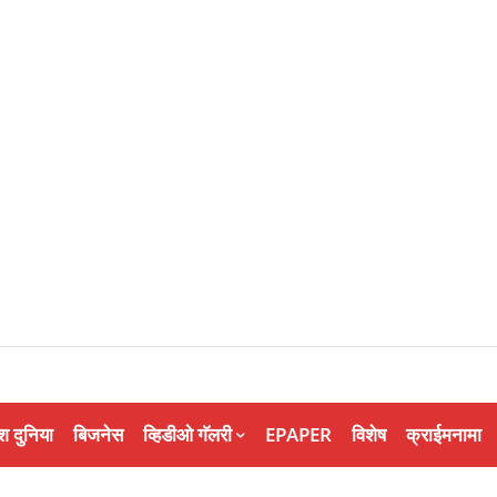
श दुनिया
बिजनेस
व्हिडीओ गॅलरी
EPAPER
विशेष
क्राईमनामा