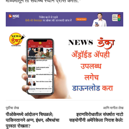
माध्यमातून तो सर्वोच्च स्थान प्राप्त करतो.”
पूर्वीचा लेख
आणि मागील लेख
पीओकेमध्ये आंदोलन चिघळले;
इराणविरोधातील संघर्षात नाटो
पाकिस्तानने अन्न, इंधन, औषधांचा
सहयोगींनी अमेरिकेला निराश केले!
पुरवठा रोखला?