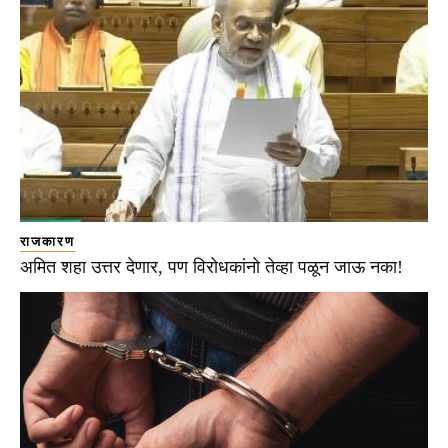
राजकारण
अमित शहा उत्तर देणार, पण विरोधकांनो तेव्हा पळून जाऊ नका!