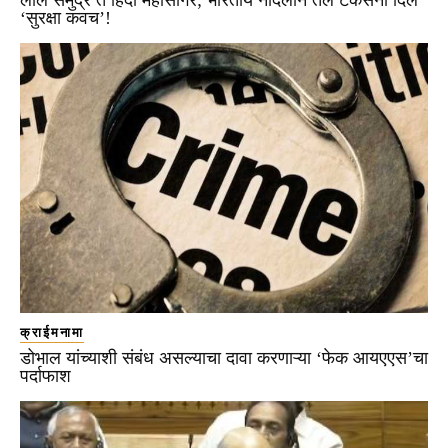
लाल समुद्र ते हिंदी महासागर; भारतीय नौदलाने तेल टँकर्सना दिले
‘सुरक्षा कवच’!
क्राईमनामा
डोभाल यांच्याशी संबंध असल्याचा दावा करणाऱ्या ‘फेक आयएएस’चा
पर्दाफाश