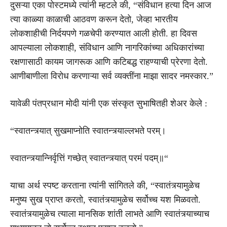
दुसऱ्या एका पोस्टमध्ये त्यांनी म्हटले की, “संविधान हत्या दिन आज
त्या काळ्या काळाची आठवण करून देतो, जेव्हा भारतीय
लोकशाहीची निर्दयपणे गळचेपी करण्यात आली होती. हा दिवस
आपल्याला लोकशाही, संविधान आणि नागरिकांच्या अधिकारांच्या
रक्षणासाठी कायम जागरूक आणि कटिबद्ध राहण्याची प्रेरणा देतो.
आणीबाणीला विरोध करणाऱ्या सर्व व्यक्तींना माझा सादर नमस्कार.”
यावेळी पंतप्रधान मोदी यांनी एक संस्कृत सुभाषितही शेअर केले :
“स्वातन्त्र्यात् सुखमाप्नोति स्वातन्त्र्याल्लभते परम्।
स्वातन्त्र्यान्निर्वृत्तिं गच्छेत् स्वातन्त्र्यात् परमं पदम्॥“
याचा अर्थ स्पष्ट करताना त्यांनी सांगितले की, “स्वातंत्र्यामुळेच
मनुष्य सुख प्राप्त करतो, स्वातंत्र्यामुळेच सर्वोच्च यश मिळवतो.
स्वातंत्र्यामुळेच त्याला मानसिक शांती लाभते आणि स्वातंत्र्याच्याच