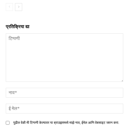
प्रतिक्रिया द्या
टिप्पणी
ना
ई
मे
पुढील वेळी मी टिप्पणी केल्यावर या ब्राउझरमध्ये माझे नाव, ईमेल आणि वेबसाइट जतन करा.