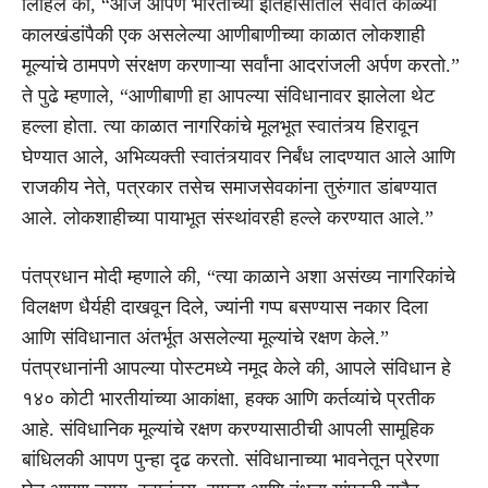
लिहिले की, “आज आपण भारताच्या इतिहासातील सर्वात काळ्या
कालखंडांपैकी एक असलेल्या आणीबाणीच्या काळात लोकशाही
मूल्यांचे ठामपणे संरक्षण करणाऱ्या सर्वांना आदरांजली अर्पण करतो.”
ते पुढे म्हणाले, “आणीबाणी हा आपल्या संविधानावर झालेला थेट
हल्ला होता. त्या काळात नागरिकांचे मूलभूत स्वातंत्र्य हिरावून
घेण्यात आले, अभिव्यक्ती स्वातंत्र्यावर निर्बंध लादण्यात आले आणि
राजकीय नेते, पत्रकार तसेच समाजसेवकांना तुरुंगात डांबण्यात
आले. लोकशाहीच्या पायाभूत संस्थांवरही हल्ले करण्यात आले.”
पंतप्रधान मोदी म्हणाले की, “त्या काळाने अशा असंख्य नागरिकांचे
विलक्षण धैर्यही दाखवून दिले, ज्यांनी गप्प बसण्यास नकार दिला
आणि संविधानात अंतर्भूत असलेल्या मूल्यांचे रक्षण केले.”
पंतप्रधानांनी आपल्या पोस्टमध्ये नमूद केले की, आपले संविधान हे
१४० कोटी भारतीयांच्या आकांक्षा, हक्क आणि कर्तव्यांचे प्रतीक
आहे. संविधानिक मूल्यांचे रक्षण करण्यासाठीची आपली सामूहिक
बांधिलकी आपण पुन्हा दृढ करतो. संविधानाच्या भावनेतून प्रेरणा