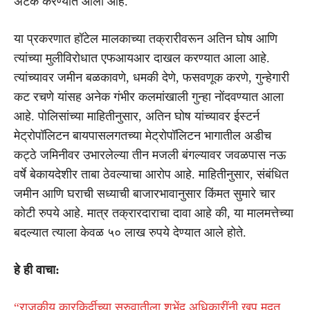
अटक करण्यात आली आहे.
या प्रकरणात हॉटेल मालकाच्या तक्रारीवरून अतिन घोष आणि
त्यांच्या मुलीविरोधात एफआयआर दाखल करण्यात आला आहे.
त्यांच्यावर जमीन बळकावणे, धमकी देणे, फसवणूक करणे, गुन्हेगारी
कट रचणे यांसह अनेक गंभीर कलमांखाली गुन्हा नोंदवण्यात आला
आहे. पोलिसांच्या माहितीनुसार, अतिन घोष यांच्यावर ईस्टर्न
मेट्रोपॉलिटन बायपासलगतच्या मेट्रोपॉलिटन भागातील अडीच
कट्ठे जमिनीवर उभारलेल्या तीन मजली बंगल्यावर जवळपास नऊ
वर्षे बेकायदेशीर ताबा ठेवल्याचा आरोप आहे. माहितीनुसार, संबंधित
जमीन आणि घराची सध्याची बाजारभावानुसार किंमत सुमारे चार
कोटी रुपये आहे. मात्र तक्रारदाराचा दावा आहे की, या मालमत्तेच्या
बदल्यात त्याला केवळ ५० लाख रुपये देण्यात आले होते.
हे ही वाचा:
“राजकीय कारकिर्दीच्या सुरुवातीला शुभेंदू अधिकारींनी खूप मदत