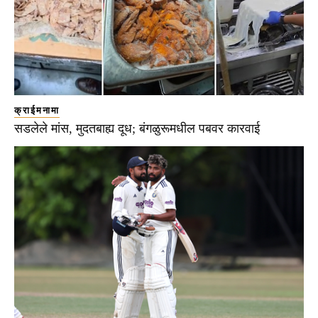
क्राईमनामा
सडलेले मांस, मुदतबाह्य दूध; बंगळुरूमधील पबवर कारवाई