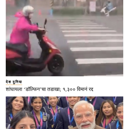
देश दुनिया
शांघायला ‘डॉल्फिन’चा तडाखा; १,३०० विमानं रद्द