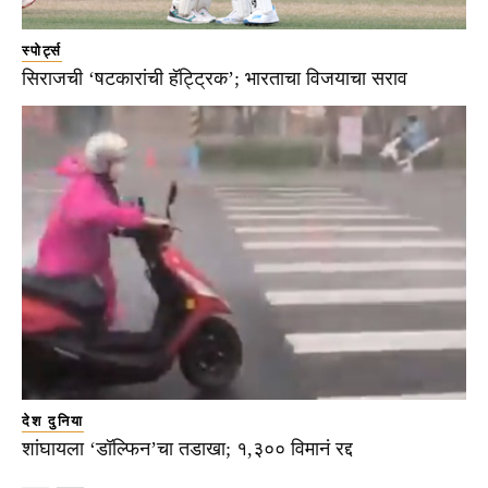
स्पोर्ट्स
सिराजची ‘षटकारांची हॅट्ट्रिक’; भारताचा विजयाचा सराव
देश दुनिया
शांघायला ‘डॉल्फिन’चा तडाखा; १,३०० विमानं रद्द