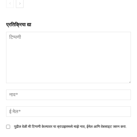
प्रतिक्रिया द्या
टिप्पणी
ना
ई
मे
पुढील वेळी मी टिप्पणी केल्यावर या ब्राउझरमध्ये माझे नाव, ईमेल आणि वेबसाइट जतन करा.