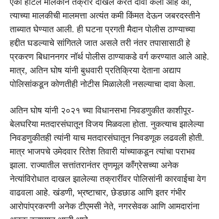
एका हॉटेल मालकाने तक्रार दाखल करत दावा केला आहे की,
त्याच्या मालकीची मालमत्ता अत्यंत कमी किंमत देऊन जबरदस्तीने
ताब्यात घेण्यात आली. ही घटना प्रगती मैदान पोलीस ठाण्याच्या
हद्दीत घडल्याचे सांगितले जात असले तरी नंतर तपासासाठी हे
प्रकरण बिधाननगर नॉर्थ पोलीस ठाण्याकडे वर्ग करण्यात आले आहे.
मात्र, अतिन घोष यांनी बुधवारी प्रतिक्रिया देताना अद्याप
पोलिसांकडून कोणतीही नोटीस मिळालेली नसल्याचा दावा केला.
अतिन घोष यांनी २०२१ च्या विधानसभा निवडणुकीत काशीपूर-
बेलघरिया मतदारसंघातून विजय मिळवला होता. नुकत्याच झालेल्या
निवडणुकीतही त्यांनी याच मतदारसंघातून निवडणूक लढवली होती.
मात्र भाजपचे उमेदवार रितेश तिवारी यांच्याकडून त्यांचा पराभव
झाला. राज्यातील सत्तांतरानंतर तृणमूल काँग्रेसच्या अनेक
नेत्यांविरोधात दाखल झालेल्या तक्रारींवर पोलिसांनी कारवाईचा वेग
वाढवला आहे. खंडणी, भ्रष्टाचार, छेडछाड आणि इतर गंभीर
आरोपांप्रकरणी अनेक टीएमसी नेते, नगरसेवक आणि आमदारांना