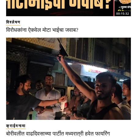
00:15:32
विश्लेषण
विरोधकांना ऐकवेल मोटा भाईचा जवाब?
क्राईमनामा
बोरीवलीत वाढदिवसाच्या पार्टीत मध्यरात्री हवेत फायरिंग