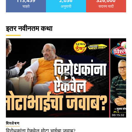
113,459
2,036
326,000
चाहते
अनुयायी
सदस्य यादी
इतर नवीनतम कथा
00:15:32
विश्लेषण
विरोधकांना ऐकवेल मोटा भाईचा जवाब?