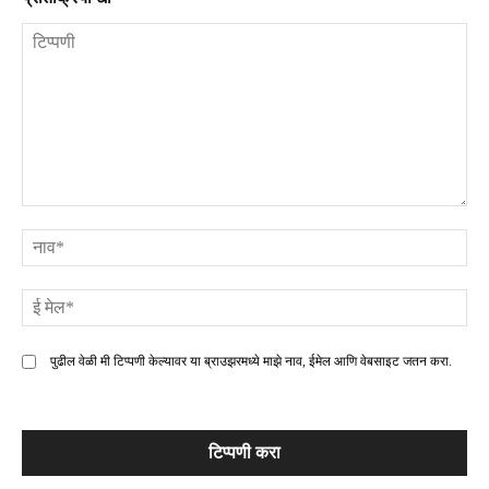
टिप्पणी
ना
ई
मे
पुढील वेळी मी टिप्पणी केल्यावर या ब्राउझरमध्ये माझे नाव, ईमेल आणि वेबसाइट जतन करा.