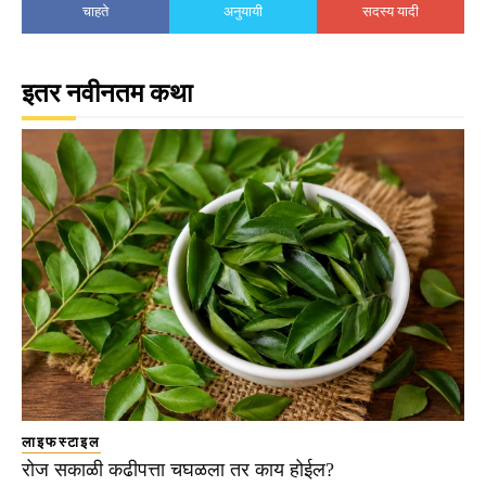
चाहते
अनुयायी
सदस्य यादी
इतर नवीनतम कथा
लाइफस्टाइल
रोज सकाळी कढीपत्ता चघळला तर काय होईल?