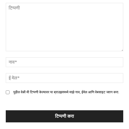
टिप्पणी
ना
ई
मे
पुढील वेळी मी टिप्पणी केल्यावर या ब्राउझरमध्ये माझे नाव, ईमेल आणि वेबसाइट जतन करा.