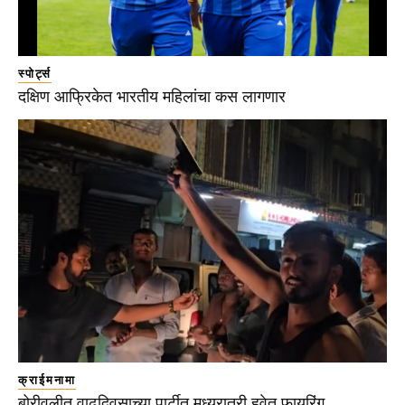
स्पोर्ट्स
दक्षिण आफ्रिकेत भारतीय महिलांचा कस लागणार
क्राईमनामा
बोरीवलीत वाढदिवसाच्या पार्टीत मध्यरात्री हवेत फायरिंग