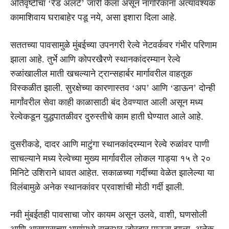
अतिवृष्टीचा ‘रेड अलर्ट’ जारी केला असून नागरिकांना अत्यावश्यक
कामाशिवाय घराबाहेर पडू नये, असा इशारा दिला आहे.
सततच्या पावसामुळे मुंबईच्या उपनगरी रेल्वे नेटवर्कवर गंभीर परिणाम
झाला आहे. तुर्भे आणि कोपरखैरणे स्थानकांदरम्यान रेल्वे
रुळांखालील माती खचल्याने ट्रान्सहार्बर मार्गावरील वाहतूक
विस्कळीत झाली. सुरक्षेच्या कारणास्तव ‘अप’ आणि ‘डाऊन’ दोन्ही
मार्गांवरील सेवा काही काळासाठी बंद ठेवण्यात आली असून मध्य
रेल्वेकडून युद्धपातळीवर दुरुस्तीचे काम हाती घेण्यात आले आहे.
दुसरीकडे, दादर आणि माटुंगा स्थानकांदरम्यान रेल्वे रुळांवर पाणी
साचल्याने मध्य रेल्वेच्या मुख्य मार्गावरील लोकल गाड्या १५ ते २०
मिनिटे उशिराने धावत आहेत. सकाळच्या गर्दीच्या वेळेत झालेल्या या
विलंबामुळे अनेक स्थानकांवर प्रवाशांची मोठी गर्दी झाली.
नवी मुंबईतही पावसाचा जोर कायम असून उलवे, वाशी, घणसोली
आणि आसपासच्या भागांमध्ये रात्रभर जोरदार पाऊस झाला. अनेक