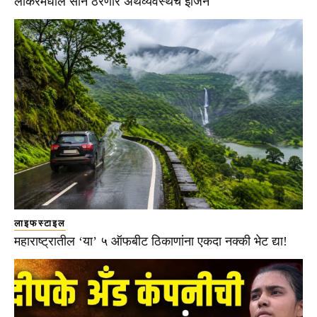
लॉकरमधील सोनं ठरणार अर्थव्यवस्थेचं इंजिन
लाइफस्टाइल
महाराष्ट्रातील ‘या’ ५ ऑफबीट ठिकाणांना एकदा नक्की भेट द्या!