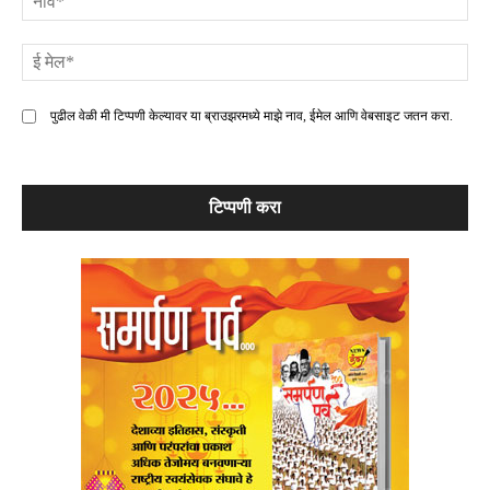
ई
मे
पुढील वेळी मी टिप्पणी केल्यावर या ब्राउझरमध्ये माझे नाव, ईमेल आणि वेबसाइट जतन करा.