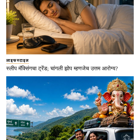
लाइफस्टाइल
स्लीप मॅक्सिंगचा ट्रेंड; चांगली झोप म्हणजेच उत्तम आरोग्य?