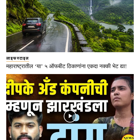
लाइफस्टाइल
महाराष्ट्रातील ‘या’ ५ ऑफबीट ठिकाणांना एकदा नक्की भेट द्या!