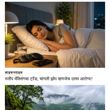
लाइफस्टाइल
स्लीप मॅक्सिंगचा ट्रेंड; चांगली झोप म्हणजेच उत्तम आरोग्य?