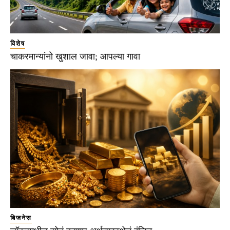
विशेष
चाकरमान्यांनो खुशाल जावा; आपल्या गावा
बिजनेस