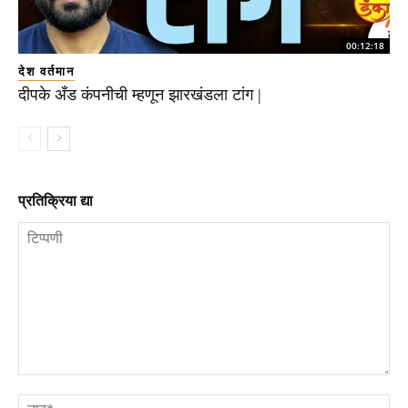
00:12:18
देश वर्तमान
दीपके अँड कंपनीची म्हणून झारखंडला टांग |
प्रतिक्रिया द्या
टिप्पणी
ना