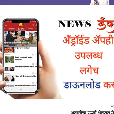
आ
अदानींचा ऊर्जा क्षेत्रात म