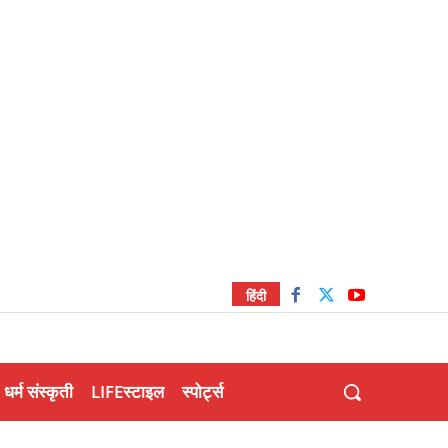
हिंदी
धर्म संस्कृती
LIFEस्टाइल
स्पोर्ट्स