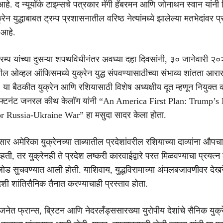
े. द न्यूयॉर्क टाइम्सचे पत्रकार मॅगी हॅबरमन आणि जोनाथन स्वान यांनी ल
रेन युद्धाबाबत ट्रम्प प्रशासनातील वरिष्ठ नेत्यांमध्ये झालेल्या मतभेदांवर 
 आहे.
्रम्प यांच्या दुसऱ्या शपथविधीनंतर अवघ्या दहा दिवसांनी, ३० जानेवारी २
ल ओव्हल ऑफिसमध्ये युक्रेन युद्ध संपवण्यासाठीच्या संभाव्य शांतता आर
. या बैठकीत युक्रेन आणि रशियासाठी विशेष अध्यक्षीय दूत म्हणून नियुक्त 
 लेफ्टनंट जनरल कीथ केलॉग यांनी “An America First Plan: Trump’s 
r Russia-Ukraine War” हा मसुदा सादर केला होता.
र अमेरिका युक्रेनच्या ताब्यातील प्रदेशांवरील रशियाच्या दाव्यांना औपच
व्हती, तर युक्रेनही ते प्रदेश लष्करी कारवाईद्वारे परत मिळवण्याचा प्रयत्
ड सुचवण्यात आली होती. याशिवाय, युद्धविरामाच्या अंमलबजावणीवर देख
ेशी शांतिसैनिक तैनात करण्याचाही प्रस्ताव होता.
ोजनेत फ्रान्स, ब्रिटन आणि नेदरलँड्ससारख्या युरोपीय देशांचे सैनिक युक्र