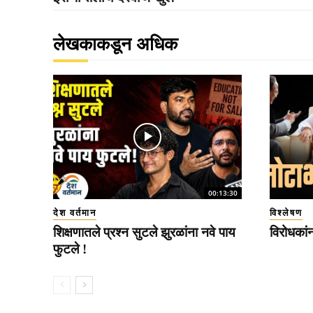
लेखकाकडून अधिक
00:13:30
देश वर्तमान
विश्लेषण
शिक्षणातले प्रश्न सुटले झुरळांना नवे पाय
विरोधकां
फुटले !