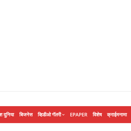
श दुनिया
बिजनेस
व्हिडीओ गॅलरी
EPAPER
विशेष
क्राईमनामा