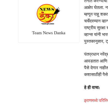
तैनात करण्याची 
आक्षेप घेतला. न
म्हणून पाहू शक
चर्चेदरम्यान व्ह
राष्ट्रीय सुरक्
Team News Danka
व्हान्स यांनी भा
पुस्तकानुसार, ट
पंतप्रधान नरेंद
आवडतात आणि त्य
पैसे देणार नाही
कशासाठीही पैसे 
हे ही वाचा:
इराणमध्ये परिस