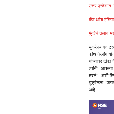
उत्तर प्रदेशात 
बँक ऑफ इंडियान
मुंबईचे तलाव भ
युक्रेनबाबत ट्
कीथ केलॉग यांच्य
यांच्यावर टीका 
त्यांनी “आपल्य
ठरले”, अशी टिप्
युक्रेनला “जगा
आहे.