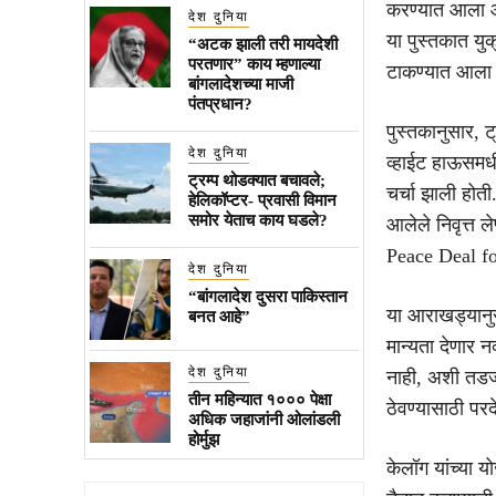
करण्यात आला आह
देश दुनिया
या पुस्तकात युक्
“अटक झाली तरी मायदेशी
परतणार” काय म्हणाल्या
टाकण्यात आला
बांगलादेशच्या माजी
पंतप्रधान?
पुस्तकानुसार, ट
देश दुनिया
व्हाईट हाऊसमधी
ट्रम्प थोडक्यात बचावले;
चर्चा झाली होती
हेलिकॉप्टर- प्रवासी विमान
समोर येताच काय घडले?
आलेले निवृत्त
Peace Deal fo
देश दुनिया
“बांगलादेश दुसरा पाकिस्तान
या आराखड्यानुसा
बनत आहे”
मान्यता देणार न
देश दुनिया
नाही, अशी तडजो
तीन महिन्यात १००० पेक्षा
ठेवण्यासाठी परद
अधिक जहाजांनी ओलांडली
होर्मुझ
केलॉग यांच्या य