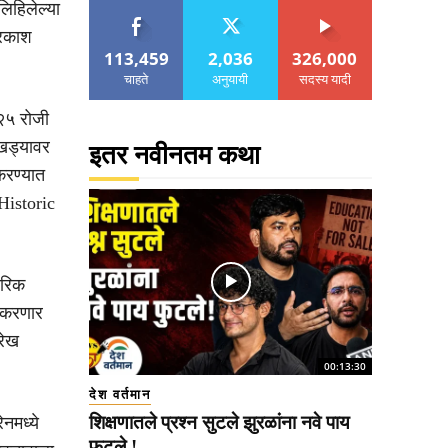
िहिलेल्या
प्रकाश
113,459
2,036
326,000
चाहते
अनुयायी
सदस्य यादी
०२५ रोजी
ाखड्यावर
इतर नवीनतम कथा
करण्यात
Historic
ारिक
न करणार
रेख
00:13:30
देश वर्तमान
शिक्षणातले प्रश्न सुटले झुरळांना नवे पाय
ेनमध्ये
फुटले !