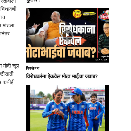
रस्तावाला
ट चिथावणी
याच
ाय मांडला.
यानंतर
00:15:32
ला मोदी खूप
विश्लेषण
्टीसाठी
विरोधकांना ऐकवेल मोटा भाईचा जवाब?
ीय कधीही