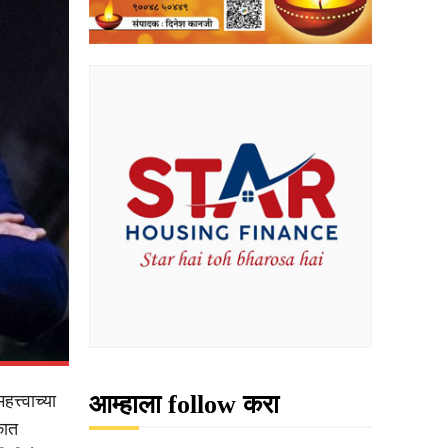
आम्हाला follow करा
त्त्वाच्या
कात