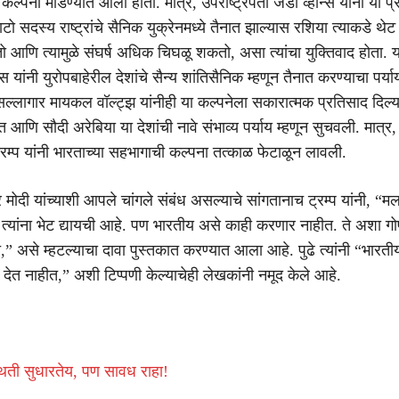
कल्पना मांडण्यात आली होती. मात्र, उपराष्ट्रपती जेडी व्हान्स यांनी या प्
ाटो सदस्य राष्ट्रांचे सैनिक युक्रेनमध्ये तैनात झाल्यास रशिया त्याकडे थे
तो आणि त्यामुळे संघर्ष अधिक चिघळू शकतो, असा त्यांचा युक्तिवाद होता. 
ान्स यांनी युरोपबाहेरील देशांचे सैन्य शांतिसैनिक म्हणून तैनात करण्याचा पर्य
षा सल्लागार मायकल वॉल्ट्झ यांनीही या कल्पनेला सकारात्मक प्रतिसाद दिल्
रत आणि सौदी अरेबिया या देशांची नावे संभाव्य पर्याय म्हणून सुचवली. मात्र,
्रम्प यांनी भारताच्या सहभागाची कल्पना तत्काळ फेटाळून लावली.
्र मोदी यांच्याशी आपले चांगले संबंध असल्याचे सांगतानाच ट्रम्प यांनी, “म
ांना भेट द्यायची आहे. पण भारतीय असे काही करणार नाहीत. ते अशा गोष
त,” असे म्हटल्याचा दावा पुस्तकात करण्यात आला आहे. पुढे त्यांनी “भारत
देत नाहीत,” अशी टिप्पणी केल्याचेही लेखकांनी नमूद केले आहे.
्थिती सुधारतेय, पण सावध राहा!