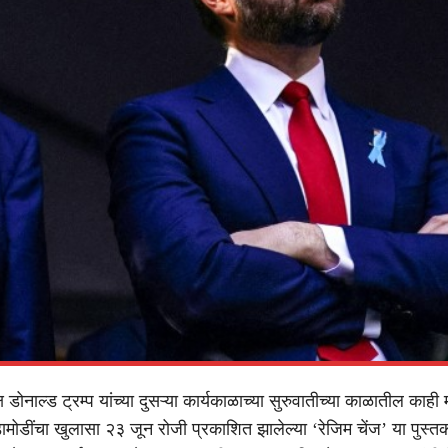
ष डोनाल्ड ट्रम्प यांच्या दुसऱ्या कार्यकाळाच्या सुरुवातीच्या काळातील काही मह
ामोडींचा खुलासा २३ जून रोजी प्रकाशित झालेल्या ‘रेजिम चेंज’ या पुस्त