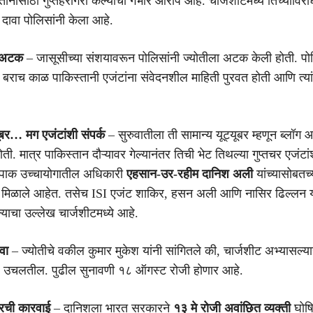
तानासाठी गुप्तहेरगिरी केल्याचा गंभीर आरोप आहे. चार्जशीटमध्ये तिच्याविरो
 दावा पोलिसांनी केला आहे.
ी अटक
– जासूसीच्या संशयावरून पोलिसांनी ज्योतीला अटक केली होती. पोल
ी बराच काळ पाकिस्तानी एजंटांना संवेदनशील माहिती पुरवत होती आणि त्यां
ूबर… मग एजंटांशी संपर्क
– सुरुवातीला ती सामान्य यूट्यूबर म्हणून ब्लॉग 
ी. मात्र पाकिस्तान दौऱ्यावर गेल्यानंतर तिची भेट तिथल्या गुप्तचर एजंटा
े पाक उच्चायोगातील अधिकारी
एहसान-उर-रहीम दानिश अली
यांच्यासोबतच्
वे मिळाले आहेत. तसेच ISI एजंट शाकिर, हसन अली आणि नासिर ढिल्लन या
याचा उल्लेख चार्जशीटमध्ये आहे.
वा
– ज्योतीचे वकील कुमार मुकेश यांनी सांगितले की, चार्जशीट अभ्यासल्या
े उचलतील. पुढील सुनावणी १८ ऑगस्ट रोजी होणार आहे.
रची कारवाई
– दानिशला भारत सरकारने
१३ मे रोजी अवांछित व्यक्ती
घोष