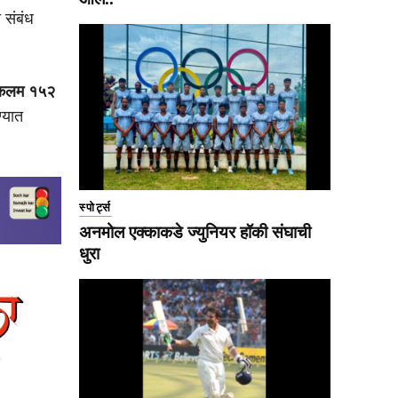
 संबंध
) कलम १५२
्यात
स्पोर्ट्स
अनमोल एक्काकडे ज्युनियर हॉकी संघाची
धुरा