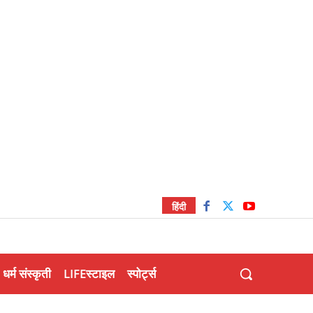
हिंदी
धर्म संस्कृती
LIFEस्टाइल
स्पोर्ट्स