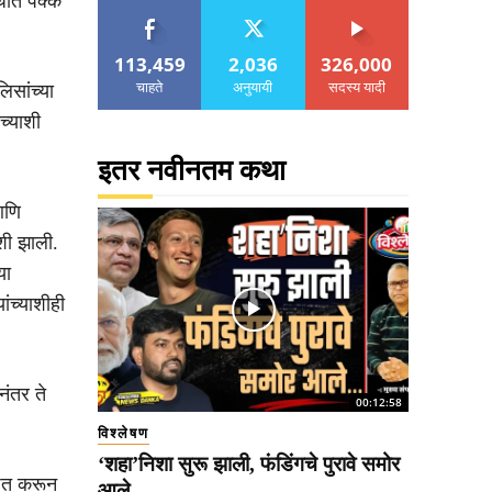
धात पक्के
113,459
2,036
326,000
चाहते
अनुयायी
सदस्य यादी
िसांच्या
च्याशी
इतर नवीनतम कथा
आणि
ंशी झाली.
या
ंच्याशीही
नंतर ते
00:12:58
विश्लेषण
‘शहा’निशा सुरू झाली, फंडिंगचे पुरावे समोर
ित करून
आले..