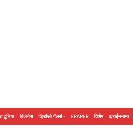
श दुनिया
बिजनेस
व्हिडीओ गॅलरी
EPAPER
विशेष
क्राईमनामा