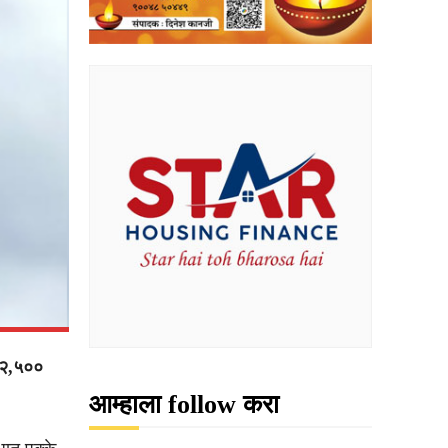
२,५००
आम्हाला follow करा