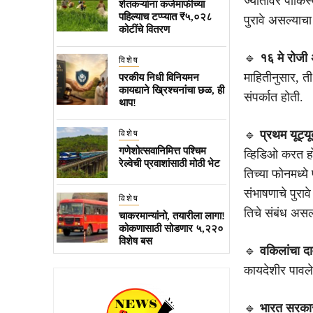
ज्योतीवर पाकिस्
शेतकऱ्यांना कर्जमाफीच्या
पहिल्याच टप्प्यात ₹५,०२८
पुरावे असल्याचा
कोटींचे वितरण
🔹
१६ मे रोज
विशेष
माहितीनुसार, त
परकीय निधी विनियमन
कायद्याने ख्रिश्चनांचा छळ, ही
संपर्कात होती.
थाप!
🔹
प्रथम यूट्य
विशेष
गणेशोत्सवानिमित्त पश्चिम
व्हिडिओ करत होत
रेल्वेची प्रवाशांसाठी मोठी भेट
तिच्या फोनमध्य
संभाषणाचे पुरा
विशेष
तिचे संबंध असल्
चाकरमान्यांनो, तयारीला लागा!
कोकणासाठी सोडणार ५,२२०
विशेष बस
🔹
वकिलांचा दा
कायदेशीर पावल
🔹
भारत सरका