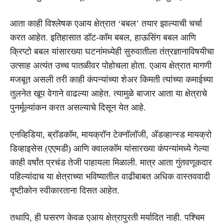
आता काही विश्लेषक एआय क्षेत्रात ‘बबल’ तयार झाल्याची चर्चा
करत आहेत. इतिहासात डॉट-कॉम बबल, हाऊसिंग बबल आणि
क्रिप्टो बबल यांसारख्या घटनांमध्येही सुरुवातीला तंत्रज्ञानाविषयीचा
उत्साह अत्यंत उच्च पातळीवर पोहोचला होता. एआय क्षेत्रात मागणी
मजबूत असली तरी काही कंपन्यांच्या शेअर किमती त्यांच्या कमाईच्या
तुलनेत खूप वेगाने वाढल्या आहेत. त्यामुळे बाजार आता या क्षेत्राचे
पुनर्मूल्यांकन करत असल्याचे दिसून येत आहे.
एनव्हिडिया, ब्रॉडकॉम, मायक्रॉन टेक्नॉलॉजी, अ‍ॅडव्हान्स्ड मायक्रो
डिव्हाइसेस (एएमडी) आणि क्वालकॉम यांसारख्या कंपन्यांमध्ये गेल्या
काही वर्षांत प्रचंड तेजी पाहायला मिळाली. मात्र आता गुंतवणूकदार
पहिल्यांदाच या क्षेत्राच्या भविष्यातील वाढीबाबत अधिक वास्तववादी
दृष्टीकोन स्वीकारताना दिसत आहेत.
तथापि, ही घसरण केवळ एआय क्षेत्रापुरती मर्यादित नाही. पश्चिम