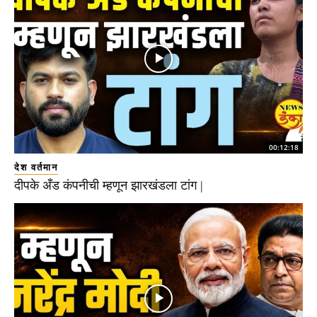
00:12:18
देश वर्तमान
दीपके अँड कंपनीची म्हणून झारखंडला टांग |