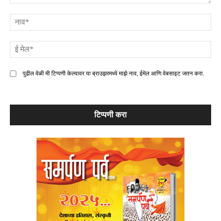
टिप्पणी
ना
ई
मे
पुढील वेळी मी टिप्पणी केल्यावर या ब्राउझरमध्ये माझे नाव, ईमेल आणि वेबसाइट जतन करा.