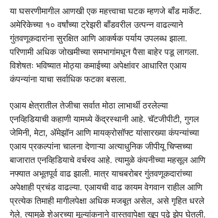
या घसरणीमागील आणखी एक महत्त्वाचा घटक म्हणजे बाँड मार्केट.
अमेरिकेच्या १० वर्षांच्या ट्रेझरी बाँडवरील उत्पन्न वाढल्याने
गुंतवणूकदारांना सुरक्षित आणि आकर्षक पर्याय उपलब्ध झाला.
परिणामी अधिक जोखमीच्या समभागांमधून पैसा बाहेर पडू लागला.
विशेषतः भविष्यात मोठ्या कमाईच्या अपेक्षांवर आधारित एआय
कंपन्यांना याचा सर्वाधिक फटका बसला.
एआय क्षेत्रातील तेजीचा सर्वात मोठा लाभार्थी ठरलेल्या
एनव्हिडियाची कहाणी यामध्ये केंद्रस्थानी आहे. चॅटजीपीटी, गुगल
जेमिनी, मेटा, अ‍ॅमेझॉन आणि मायक्रोसॉफ्ट यांसारख्या कंपन्यांच्या
एआय प्रकल्पांना चालना देणाऱ्या अत्याधुनिक जीपीयू चिप्सच्या
बाजारात एनव्हिडियाचे वर्चस्व आहे. त्यामुळे कंपनीच्या महसूल आणि
नफ्यात अभूतपूर्व वाढ झाली. मात्र याचबरोबर गुंतवणूकदारांच्या
अपेक्षाही प्रचंड वाढल्या. एआयची वाढ कायम वेगवान राहील आणि
प्रत्येक तिमाही मागीलपेक्षा अधिक मजबूत असेल, असे गृहित धरले
गेले. त्यामुळे शेअरच्या मूल्यांकनाने वास्तवापेक्षा खूप पुढे झेप घेतली.