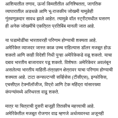
आशियातील तणाव, ऊर्जा किमतीतील अनिश्चितता, जागतिक
व्यापारातील अडथळे आणि भू-राजकीय जोखमी यामुळेही
गुंतवणूकदार सावध झाले आहेत. त्यामुळे वॉल स्ट्रीटमधील घसरण
ही अनेक जोखमींचे एकत्रित प्रतिबिंब मानली जात आहे.
या घडामोडींचा भारतावरही परिणाम होण्याची शक्यता आहे.
अमेरिकेत व्याजदर जास्त काळ उच्च राहिल्यास डॉलर मजबूत होऊ
शकतो आणि काही विदेशी निधी पुन्हा अमेरिकेकडे वळू शकतो. याचा
दबाव भारतीय बाजारावर पडू शकतो. विशेषतः अमेरिकेवर अवलंबून
असलेल्या भारतीय माहिती-तंत्रज्ञान क्षेत्रावर याचा परिणाम होण्याची
शक्यता आहे. टाटा कन्सल्टन्सी सर्व्हिसेस (टीसीएस), इन्फोसिस,
एचसीएल टेक्नॉलॉजीज, विप्रो आणि टेक महिंद्रा यांसारख्या
कंपन्यांमध्ये अस्थिरता वाढू शकते.
मात्र या चित्राची दुसरी बाजूही तितकीच महत्त्वाची आहे.
अमेरिकेतील मजबूत रोजगार वाढ म्हणजे अर्थव्यवस्था अजूनही