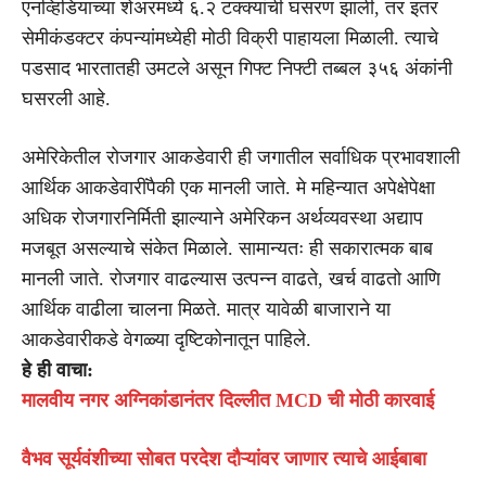
एनव्हिडियाच्या शेअरमध्ये ६.२ टक्क्यांची घसरण झाली, तर इतर
सेमीकंडक्टर कंपन्यांमध्येही मोठी विक्री पाहायला मिळाली. त्याचे
पडसाद भारतातही उमटले असून गिफ्ट निफ्टी तब्बल ३५६ अंकांनी
घसरली आहे.
अमेरिकेतील रोजगार आकडेवारी ही जगातील सर्वाधिक प्रभावशाली
आर्थिक आकडेवारींपैकी एक मानली जाते. मे महिन्यात अपेक्षेपेक्षा
अधिक रोजगारनिर्मिती झाल्याने अमेरिकन अर्थव्यवस्था अद्याप
मजबूत असल्याचे संकेत मिळाले. सामान्यतः ही सकारात्मक बाब
मानली जाते. रोजगार वाढल्यास उत्पन्न वाढते, खर्च वाढतो आणि
आर्थिक वाढीला चालना मिळते. मात्र यावेळी बाजाराने या
आकडेवारीकडे वेगळ्या दृष्टिकोनातून पाहिले.
हे ही वाचा:
मालवीय नगर अग्निकांडानंतर दिल्लीत MCD ची मोठी कारवाई
वैभव सूर्यवंशीच्या सोबत परदेश दौऱ्यांवर जाणार त्याचे आईबाबा