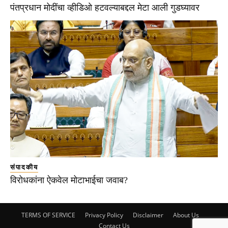
पंतप्रधान मोदींचा व्हीडिओ हटवल्याबद्दल मेटा आली गुडघ्यावर
संपादकीय
विरोधकांना ऐकवेल मोटाभाईचा जवाब?
TERMS OF SERVICE
Privacy Policy
Disclaimer
About Us
Contact Us