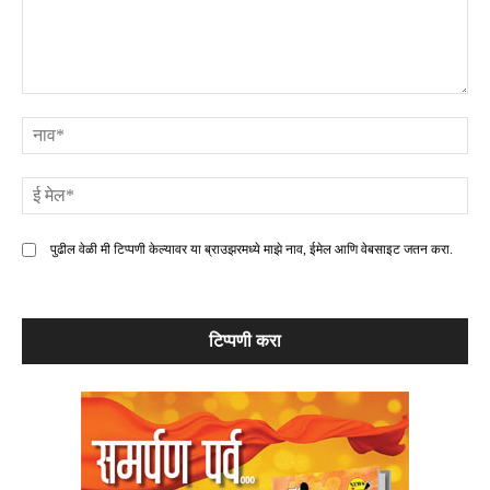
टिप्पणी
ना
ई
मे
पुढील वेळी मी टिप्पणी केल्यावर या ब्राउझरमध्ये माझे नाव, ईमेल आणि वेबसाइट जतन करा.