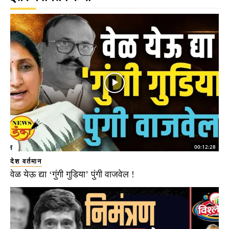
00:12:28
देश वर्तमान
वेळ येऊ द्या ‘गुंगी गुडिया’ पुंगी वाजवेल !