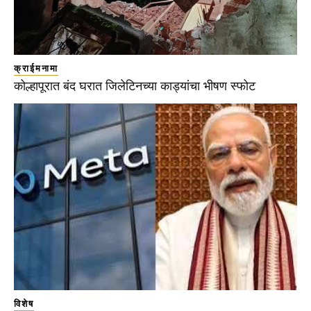
क्राईमनामा
कोल्हापूरात बंद घरात जिलेटिनच्या काड्यांचा भीषण स्फोट
विशेष