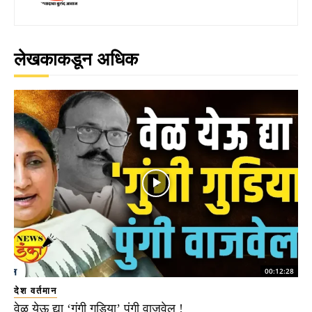
लेखकाकडून अधिक
00:12:28
देश वर्तमान
वेळ येऊ द्या ‘गुंगी गुडिया’ पुंगी वाजवेल !