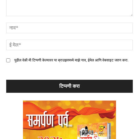
टिप्पणी
ना
ई
मे
पुढील वेळी मी टिप्पणी केल्यावर या ब्राउझरमध्ये माझे नाव, ईमेल आणि वेबसाइट जतन करा.