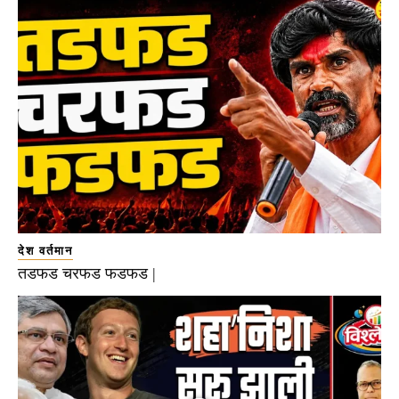
देश वर्तमान
तडफड चरफड फडफड |