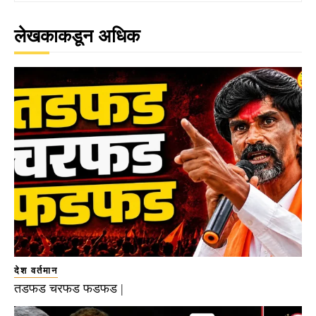
लेखकाकडून अधिक
देश वर्तमान
तडफड चरफड फडफड |