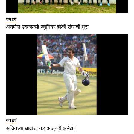
स्पोर्ट्स
अनमोल एक्काकडे ज्युनियर हॉकी संघाची धुरा
स्पोर्ट्स
सचिनच्या धावांचा गड अजूनही अभेद्य!