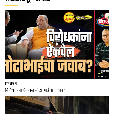
00:15:32
विश्लेषण
विरोधकांना ऐकवेल मोटा भाईचा जवाब?