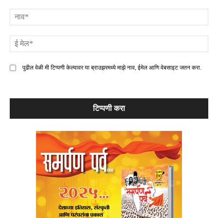
टिप्पणी
ना
ई
मे
पुढील वेळी मी टिप्पणी केल्यावर या ब्राउझरमध्ये माझे नाव, ईमेल आणि वेबसाइट जतन करा.