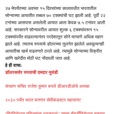
२७ मेपर्यंतच्या अवघ्या १५ दिवसांच्या कालावधीत भारतातील
सोन्याच्या आयातीत तब्बल ७० टक्क्यांची घट झाली आहे. पूर्वी २२
टनांच्या आसपास असलेली आयात आता केवळ ७.५ टनांवर आली
आहे. सरकारने सोन्यावरील आयात शुल्क ६ टक्क्यांवरून १५
टक्क्यांपर्यंत वाढवल्यानंतर परदेशातून सोने मागवणे अधिक महाग
झाले आहे. त्यातच रुपयाचे डॉलरच्या तुलनेत झालेले अवमूल्यनही
आयातीचा खर्च वाढवणारे ठरले आहे. त्यामुळे सोन्याच्या विक्रीत
आणि खरेदीत मोठी घट नोंदवली जात आहे.
हे ही वाचा:
डॉलरसमोर रुपयाची दमदार मुसंडी
संरक्षण सचिव राजेश कुमार बनले डीआरडीओचे अध्यक्ष
२०३५ पर्यंत भारत बनणार सेमीकंडक्टर महासत्ता!
‘हिंदूंविरोधात मुस्लिमांना भडकवलं!’ ममता बॅनर्जींविरोधात तक्रार