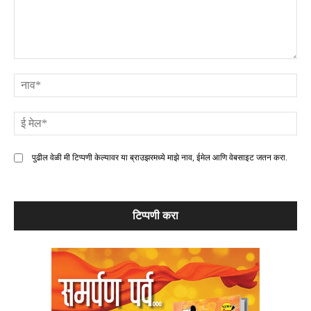
टिप्पणी
ना
ई
मे
पुढील वेळी मी टिप्पणी केल्यावर या ब्राउझरमध्ये माझे नाव, ईमेल आणि वेबसाइट जतन करा.