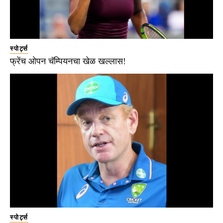
स्पोर्ट्स
फ्रेंच ओपन चॅम्पियनचा खेळ खल्लास!
स्पोर्ट्स