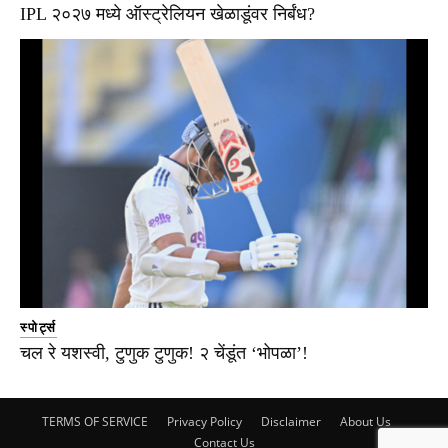
IPL २०२७ मध्ये ऑस्ट्रेलियन खेळाडूंवर निर्बंध?
स्पोर्ट्स
चल रे यशस्वी, टुणुक टुणुक! २ चेंडूंत ‘भोपळा’!
TERMS OF SERVICE
Privacy Policy
Disclaimer
About Us
Contact Us