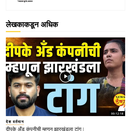
लेखकाकडून अधिक
00:12:18
देश वर्तमान
दीपके अँड कंपनीची म्हणून झारखंडला टांग |