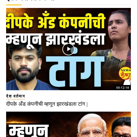
00:12:18
देश वर्तमान
दीपके अँड कंपनीची म्हणून झारखंडला टांग |