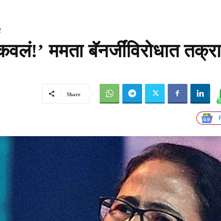
र
डकवलं!’ ममता बॅनर्जींविरोधात तक्र
Share