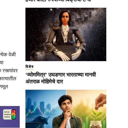
्येक वेळी
या
विशेष
रस्त्यांवर
‘व्योममित्र’ उघडणार भारताच्या मानवी
कात्यातील
अंतराळ मोहिमेचे दार
ृणमूल