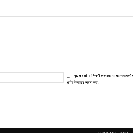
ई
पुढील वेळी मी टिप्पणी केल्यावर या ब्राउझरमध्ये 
मेल*
आणि वेबसाइट जतन करा.