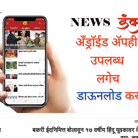
आ
त
बकरी ईदनिमित्त बोलावून १७ वर्षीय हिंदू युवकावर क
वार; तरु