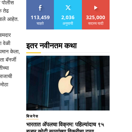
न पोलीस
क तेढ
113,459
2,036
325,000
 आले आहेत.
चाहते
अनुयायी
सदस्य यादी
 आमदार
ा वेळी
इतर नवीनतम कथा
अपमान केला,
ा बॅनर्जी
ीच्या
समाजाची
 मोठा
बिजनेस
भारतात ॲपलचा विक्रम! पहिल्यांदाच ९५
हजार कोटी रुपयांच्या विक्रीचा टप्पा