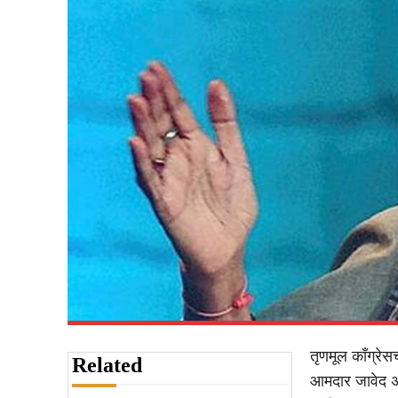
तृणमूल कॉंग्रेसच
Related
आमदार जावेद अह