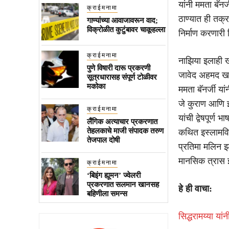
यांनी ममता बॅन
क्राईमनामा
ठाण्यात ही तक्
गाण्यांच्या आवाजावरून वाद;
विक्रोळीत कुटुंबावर चाकूहल्ला
निर्माण करणारी
क्राईमनामा
नाझिया इलाही ख
पुणे विषारी दारू प्रकरणी
जावेद अहमद खान
सूत्रधारासह संपूर्ण टोळीवर
मकोका
ममता बॅनर्जी या
जे कुराण आणि इस
क्राईमनामा
यांची द्वेषपूर्
लैंगिक अत्याचार प्रकरणात
तेहलकाचे माजी संपादक तरुण
कथित इस्लामविर
तेजपाल दोषी
प्रतिमा मलिन झ
मानसिक त्रास 
क्राईमनामा
‘बिइंग ह्यूमन’ ज्वेलरी
प्रकरणात सलमान खानसह
हे ही वाचा:
बहिणीला समन्स
सिद्धरामय्या या