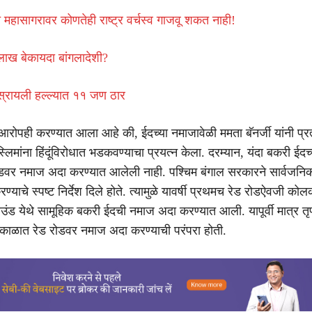
 महासागरावर कोणतेही राष्ट्र वर्चस्व गाजवू शकत नाही!
ाख बेकायदा बांगलादेशी?
्रायली हल्ल्यात ११ जण ठार
रोपही करण्यात आला आहे की, ईदच्या नमाजावेळी ममता बॅनर्जी यांनी प्रत
्लिमांना हिंदूंविरोधात भडकवण्याचा प्रयत्न केला. दरम्यान, यंदा बकरी ईदच्
 रोडवर नमाज अदा करण्यात आलेली नाही. पश्चिम बंगाल सरकारने सार्वजनिक 
याचे स्पष्ट निर्देश दिले होते. त्यामुळे यावर्षी प्रथमच रेड रोडऐवजी कोल
राउंड येथे सामूहिक बकरी ईदची नमाज अदा करण्यात आली. यापूर्वी मात्र त
यकाळात रेड रोडवर नमाज अदा करण्याची परंपरा होती.