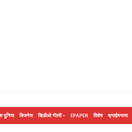
श दुनिया
बिजनेस
व्हिडीओ गॅलरी
EPAPER
विशेष
क्राईमनामा