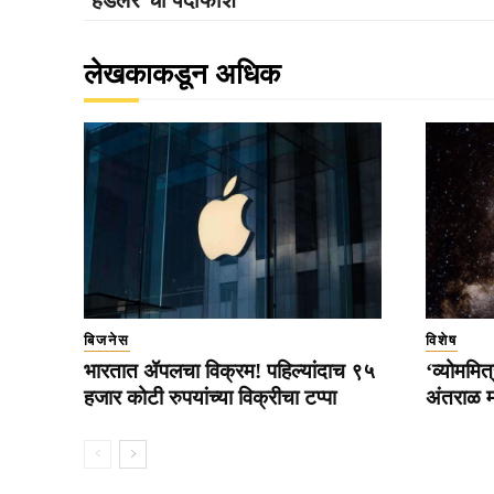
लेखकाकडून अधिक
बिजनेस
विशेष
भारतात ॲपलचा विक्रम! पहिल्यांदाच ९५
‘व्योममि
हजार कोटी रुपयांच्या विक्रीचा टप्पा
अंतराळ मो