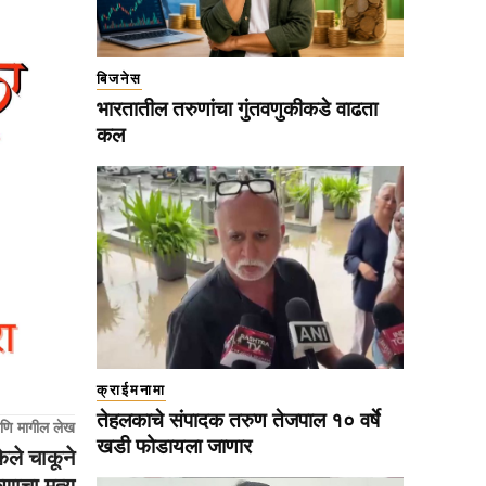
बिजनेस
भारतातील तरुणांचा गुंतवणुकीकडे वाढता
कल
क्राईमनामा
तेहलकाचे संपादक तरुण तेजपाल १० वर्षे
णि मागील लेख
खडी फोडायला जाणार
ेले चाकूने
णाचा मृत्यू