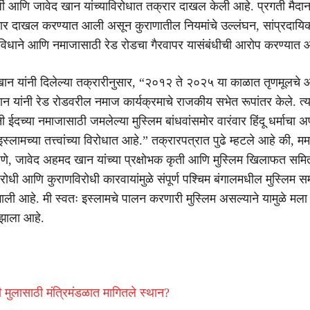
र्जी आणि जावेद खान यांच्याविरोधात तक्रार दाखल केली आहे. प्रगती मैदा
रार दाखल करण्यात आली असून कुराणातील नियमांचे उल्लंघन, सांप्रदायि
 विधाने आणि नमाजासाठी रेड रोडचा गैरवापर यासंबंधीची आरोप करण्यात
ान यांनी दिलेल्या तक्रारीनुसार, “२०१२ ते २०२५ या काळात तृणमूलचे
 यांनी रेड रोडवरील नमाज कार्यक्रमाचे राजकीय सभेत रूपांतर केले. त्य
ंनी ईदच्या नमाजासाठी जमलेल्या मुस्लिम बांधवांसमोर वारंवार हिंदू धर्माचा 
्लामच्या तत्त्वांच्या विरोधात आहे.” तक्रारपत्रात पुढे म्हटले आहे की, ममत
ण भाषणे, जावेद अहमद खान यांच्या प्रक्षोभक कृती आणि मुस्लिम खिलाफत समित
ोधी आणि कुराणविरोधी कारवायांमुळे संपूर्ण पश्चिम बंगालमधील मुस्लिम 
ाली आहे. मी स्वतः इस्लामचे पालन करणारी मुस्लिम असल्याने यामुळे मला
झाला आहे.
ंनी मुलासाठी मंत्रिमंडळात मागितले स्थान?