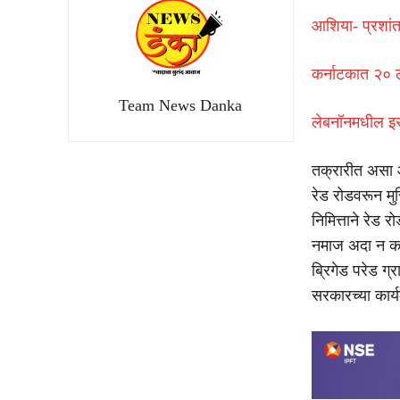
आशिया- प्रशांत
कर्नाटकात २० ल
Team News Danka
लेबनॉनमधील इस
तक्रारीत असा आ
रेड रोडवरून मुस
निमित्ताने रेड
नमाज अदा न करण्
ब्रिगेड परेड ग्
सरकारच्या कार्