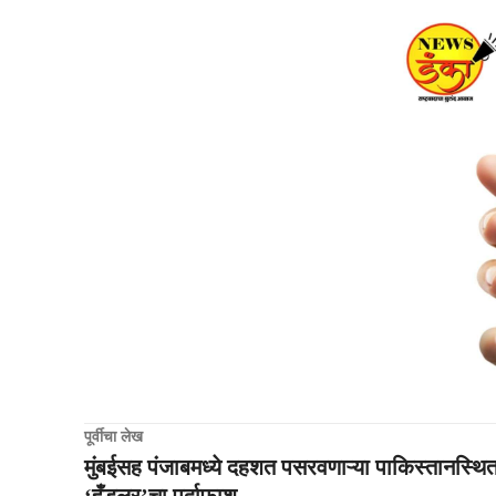
पूर्वीचा लेख
मुंबईसह पंजाबमध्ये दहशत पसरवणाऱ्या पाकिस्तानस्थि
‘हँडलर’चा पर्दाफाश