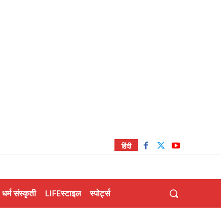
हिंदी
धर्म संस्कृती
LIFEस्टाइल
स्पोर्ट्स