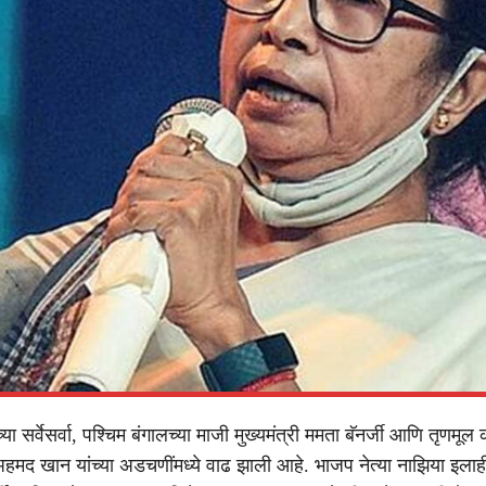
्या सर्वेसर्वा, पश्चिम बंगालच्या माजी मुख्यमंत्री ममता बॅनर्जी आणि तृणमूल क
मद खान यांच्या अडचणींमध्ये वाढ झाली आहे. भाजप नेत्या नाझिया इला