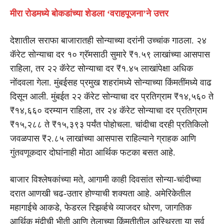
मीरा रोडमध्ये बोकडांच्या शेडला ‘वराहपूजना’ने उत्तर
देशातील सराफा बाजारातही सोन्याच्या दरांनी उच्चांक गाठला. २४
कॅरेट सोन्याचा दर १० ग्रॅमसाठी सुमारे ₹१.५९ लाखांच्या आसपास
राहिला, तर २२ कॅरेट सोन्याचा दर ₹१.४५ लाखांपेक्षा अधिक
नोंदवला गेला. मुंबईसह प्रमुख शहरांमध्ये सोन्याच्या किंमतींमध्ये वाढ
दिसून आली. मुंबईत २२ कॅरेट सोन्याचा दर प्रतिग्राम ₹१४,५६० ते
₹१४,६६० दरम्यान राहिला, तर २४ कॅरेट सोन्याचा दर प्रतिग्राम
₹१५,२८८ ते ₹१५,३९३ पर्यंत पोहोचला. चांदीचा दरही प्रतिकिलो
जवळपास ₹२.८५ लाखांच्या आसपास राहिल्याने ग्राहक आणि
गुंतवणूकदार दोघांनाही मोठा आर्थिक फटका बसत आहे.
बाजार विश्लेषकांच्या मते, आगामी काही दिवसांत सोन्या-चांदीच्या
दरात आणखी चढ-उतार होण्याची शक्यता आहे. अमेरिकेतील
महागाईचे आकडे, फेडरल रिझर्व्हचे व्याजदर धोरण, जागतिक
आर्थिक मंदीची भीती आणि तेलाच्या किंमतीतील अस्थिरता या सर्व