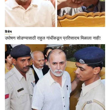
विशेष
उपोषण सोडण्यासाठी राहुल गांधींकडून प्रतिसादच मिळाला नाही!