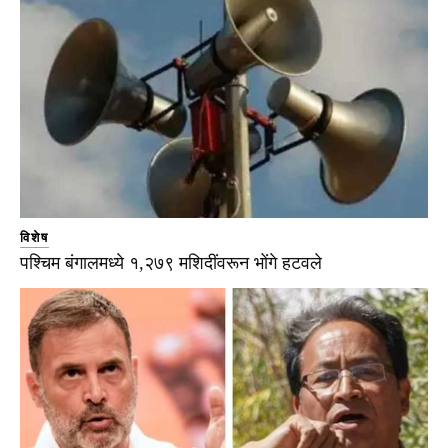
विशेष
पश्चिम बंगालमध्ये १,२७९ मशिदींवरून भोंगे हटवले