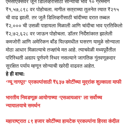
एमसीएक्सवर जून डिलिव्हरीसाठी सोन्याचा भाव १० ग्रॅममागे
₹१,५७,८९८ वर पोहोचला. मागील सत्राच्या तुलनेत त्यात ₹२१५
ची वाढ झाली. तर जुलै डिलिव्हरीसाठी चांदीच्या दरात तब्बल
₹२,००० ची उसळी पाहायला मिळाली आणि चांदीचा भाव प्रतिकिलो
₹२,७२,६२८ वर जाऊन पोहोचला. डॉलर निर्देशांकात झालेली
कमजोरी आणि अमेरिकन बाँड यिल्डमधील घसरण यामुळे सोन्याला
मोठा आधार मिळाल्याचे तज्ज्ञांचे मत आहे. त्याचवेळी मध्यपूर्वेतील
परिस्थिती अद्याप पूर्णपणे स्थिर नसल्याने जागतिक गुंतवणूकदार
सुरक्षित पर्याय म्हणून सोन्याची खरेदी वाढवत आहेत.
हे ही वाचा:
‘न्यू नागपूर’ प्रकल्पांसाठी ₹६३७ कोटींच्या मुद्रांक शुल्काला माफी
भारतीय निवडणूक आयोगाच्या ‘एसआयआर’ ला सर्वोच्च
न्यायालयाचे समर्थन
महाराष्ट्रात ८९ हजार कोटींच्या हायटेक प्रकल्पांना हिरवा कंदील