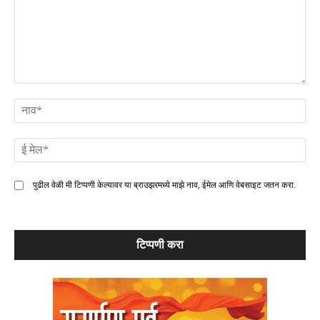
टिप्पणी
ना
ई
मे
पुढील वेळी मी टिप्पणी केल्यावर या ब्राउझरमध्ये माझे नाव, ईमेल आणि वेबसाइट जतन करा.