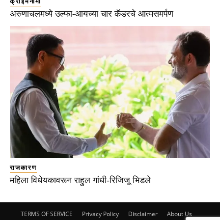
क्राईमनामा
अरुणाचलमध्ये उल्फा-आयच्या चार कॅडरचे आत्मसमर्पण
राजकारण
महिला विधेयकावरून राहुल गांधी-रिजिजू भिडले
TERMS OF SERVICE
Privacy Policy
Disclaimer
About Us