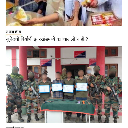
संपादकीय
जुनेदची बिर्याणी झारखंडमध्ये का चालली नाही ?