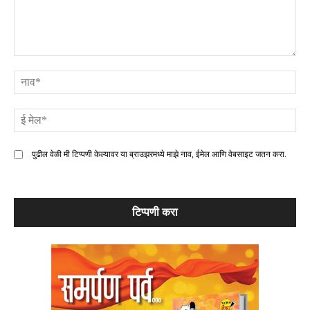
टिप्पणी
ना
ई
मे
पुढील वेळी मी टिप्पणी केल्यावर या ब्राउझरमध्ये माझे नाव, ईमेल आणि वेबसाइट जतन करा.