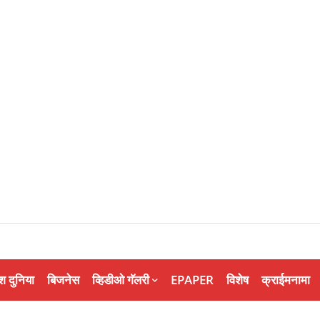
श दुनिया
बिजनेस
व्हिडीओ गॅलरी
EPAPER
विशेष
क्राईमनामा