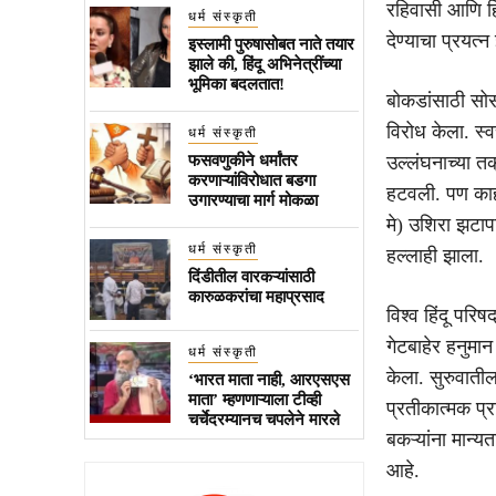
रहिवासी आणि हि
धर्म संस्कृती
देण्याचा प्रयत्न
इस्लामी पुरुषासोबत नाते तयार
झाले की, हिंदू अभिनेत्रींच्या
भूमिका बदलतात!
बोकडांसाठी सोस
विरोध केला. स्व
धर्म संस्कृती
फसवणुकीने धर्मांतर
उल्लंघनाच्या त
करणाऱ्यांविरोधात बडगा
हटवली. पण काही 
उगारण्याचा मार्ग मोकळा
मे) उशिरा झटाप
धर्म संस्कृती
हल्लाही झाला.
दिंडीतील वारकऱ्यांसाठी
कारुळकरांचा महाप्रसाद
विश्व हिंदू पर
गेटबाहेर हनुमा
धर्म संस्कृती
केला. सुरुवाती
‘भारत माता नाही, आरएसएस
माता’ म्हणणाऱ्याला टीव्ही
प्रतीकात्मक प्
चर्चेदरम्यानच चपलेने मारले
बकऱ्यांना मान्
आहे.