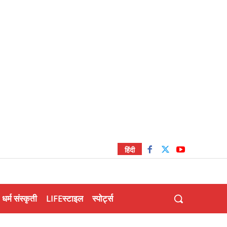
हिंदी
धर्म संस्कृती
LIFEस्टाइल
स्पोर्ट्स