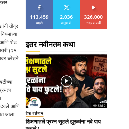
त्तर
113,459
2,036
326,000
चाहते
अनुयायी
सदस्य यादी
ांनी तीव्र
नियमांच्या
ा आणि शेड
इतर नवीनतम कथा
ात्री (२५
वर ब्लेडने
यटीच्या
्रयत्न
ा
ा हटवले आणि
00:13:30
्यात आला
देश वर्तमान
शिक्षणातले प्रश्न सुटले झुरळांना नवे पाय
फुटले !