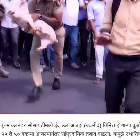
 पूनम क्लस्टर सोसायटीमध्ये ईद-उल-अजहा (बकरीद) निमित्त होणाऱ्या कुर्ब
ंनी २५ ते ५० बकऱ्या आणल्यानंतर सांप्रदायिक तणाव वाढला. यामुळे स्थानिक