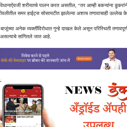
विधानाऐवजी शरीयतचे पालन करत असतील, “तर आम्ही बकऱ्यांना डुकरांनी
बोरीवलीतील समर हाईट्स सोसायटीत झालेल्या अशाच तणावाचाही उल्लेख के
ी बाजूंच्या अनेक व्यक्तींविरोधात गुन्हे दाखल केले असून परिस्थिती तणावपू
 असल्याचे सांगितले जात आहे.