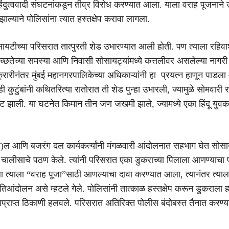
ंदुत्ववादी संघटनांकडून तीव्र विरोध करण्यात आला. याला वराह पूजनाने उ
 झाल्याने पोलिसांना त्यात हस्तक्षेप करावा लागला.
ायटीच्या परिसरात तात्पुरती शेड उभारण्यात आली होती. पण त्याला रहिवाश
च्छतेच्या समस्या आणि निवासी सोसायट्यांमध्ये कत्तलीवर असलेल्या नागरी 
क्रारीनंतर मुंबई महानगरपालिकेच्या अधिकाऱ्यांनी हा प्रयत्न हाणून पाडल
कुटुंबांनी कथितरित्या रातोरात ती शेड पुन्हा उभारली, ज्यामुळे सोमवारी र
ट झाली. या घटनेत किमान तीन जण जखमी झाले, ज्यामध्ये एका हिंदू युवका
िषद)ल आणि बजरंग दल कार्यकर्त्यांनी मंगळवारी आंदोलनात सहभाग घेत सोसा
न चालीसाचे पठण केले. त्यांनी परिसरात एका डुकराच्या पिलाला आणण्याचा प
ला त्याला “वराह पूजा”साठी आणल्याचा दावा करण्यात आला, त्यानंतर त्याल
रतिआंदोलन असे म्हटले गेले. पोलिसांनी तात्काळ हस्तक्षेप करून डुकराल
यताप्राप्त ठिकाणी हलवले. परिसरात अतिरिक्त पोलीस बंदोबस्त तैनात करण