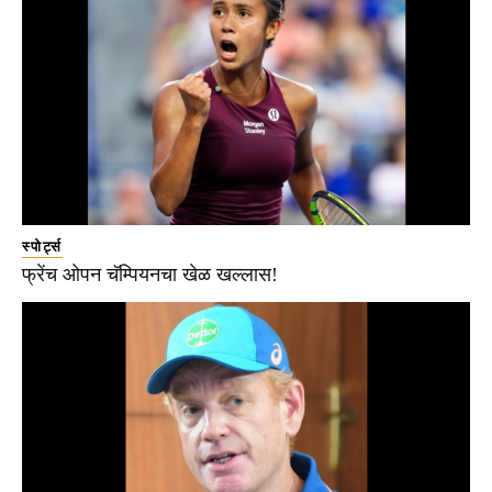
स्पोर्ट्स
फ्रेंच ओपन चॅम्पियनचा खेळ खल्लास!