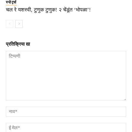
स्पोर्ट्स
चल रे यशस्वी, टुणुक टुणुक! २ चेंडूंत ‘भोपळा’!
प्रतिक्रिया द्या
टिप्पणी
ना
ई
मे