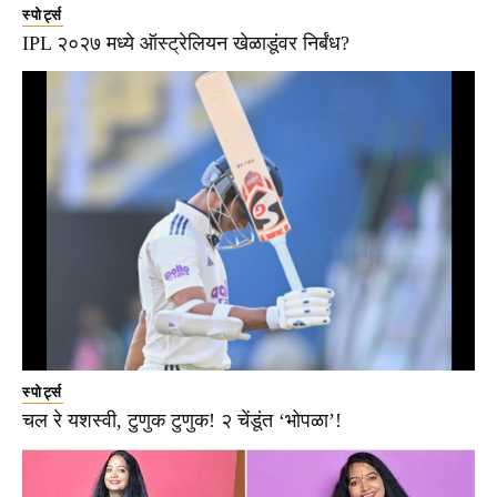
स्पोर्ट्स
IPL २०२७ मध्ये ऑस्ट्रेलियन खेळाडूंवर निर्बंध?
स्पोर्ट्स
चल रे यशस्वी, टुणुक टुणुक! २ चेंडूंत ‘भोपळा’!