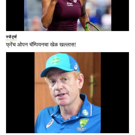
स्पोर्ट्स
फ्रेंच ओपन चॅम्पियनचा खेळ खल्लास!