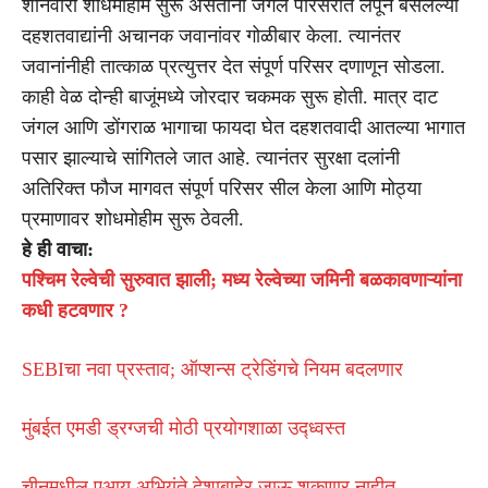
शनिवारी शोधमोहीम सुरू असताना जंगल परिसरात लपून बसलेल्या
दहशतवाद्यांनी अचानक जवानांवर गोळीबार केला. त्यानंतर
जवानांनीही तात्काळ प्रत्युत्तर देत संपूर्ण परिसर दणाणून सोडला.
काही वेळ दोन्ही बाजूंमध्ये जोरदार चकमक सुरू होती. मात्र दाट
जंगल आणि डोंगराळ भागाचा फायदा घेत दहशतवादी आतल्या भागात
पसार झाल्याचे सांगितले जात आहे. त्यानंतर सुरक्षा दलांनी
अतिरिक्त फौज मागवत संपूर्ण परिसर सील केला आणि मोठ्या
प्रमाणावर शोधमोहीम सुरू ठेवली.
हे ही वाचा:
पश्चिम रेल्वेची सुरुवात झाली; मध्य रेल्वेच्या जमिनी बळकावणाऱ्यांना
कधी हटवणार ?
SEBIचा नवा प्रस्ताव; ऑप्शन्स ट्रेडिंगचे नियम बदलणार
मुंबईत एमडी ड्रग्जची मोठी प्रयोगशाळा उद्ध्वस्त
चीनमधील एआय अभियंते देशाबाहेर जाऊ शकणार नाहीत