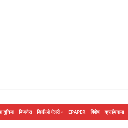
श दुनिया
बिजनेस
व्हिडीओ गॅलरी
EPAPER
विशेष
क्राईमनामा