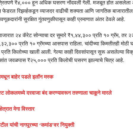
कत्रितपणे ₹४,००० हून अधिक घसरण नोंदवली गेली. मजबूत होत असलेला 
 फेडरल रिझर्व्हकडून व्याजदर वाढीची शक्यता आणि जागतिक बाजाराती
ंतवणूकदारांनी सुरक्षित गुंतवणुकीपासून काही प्रमाणात अंतर ठेवले आहे.
बाजारात २४ कॅरेट सोन्याचा दर सुमारे ₹१,४४,३०० प्रति १० ग्रॅम, तर २२
,३२,३०० प्रति १० ग्रॅमच्या आसपास राहिला. चांदीच्या किमतीतही मोठी
्रति किलोच्या खाली आली. गेल्या काही दिवसांपासून सुरू असलेल्या विक्र
वसांत जवळपास ₹२५,००० प्रति किलोची घसरण झाल्याचे चित्र आहे.
बमधून बाहेर पडले इलॉन मस्क
्ट लोकलमध्ये दरवाजा बंद करण्यावरून तरुणाला चाकूने मारले
षेत्रात मेगा विस्तार
पाटील यांची नागपूरच्या ‘कमांड’वर नियुक्ती