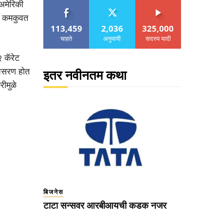
अमेरिकी
ल कमकुवत
113,459
2,036
325,000
चाहते
अनुयायी
सदस्य यादी
 कॅरेट
 घसरण होत
इतर नवीनतम कथा
ीमुळे
बिजनेस
टाटा सन्सवर आरबीआयची कडक नजर