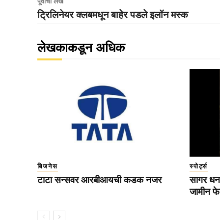
पूर्वीचा लेख
ट्रिलिनेयर क्लबमधून बाहेर पडले इलॉन मस्क
लेखकाकडून अधिक
बिजनेस
स्पोर्ट्स
टाटा सन्सवर आरबीआयची कडक नजर
सागर धन
जामीन फ