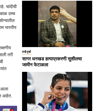
हे. चांदीची
घकाळ उच्च
सोन्यातील
णाम भारतीय
लक्षणीय
स्पोर्ट्स
असली तरी
सागर धनखड हत्याप्रकरणी सुशीलचा
ची
जामीन फेटाळला
यांत
ी आला
ळत आहेत.