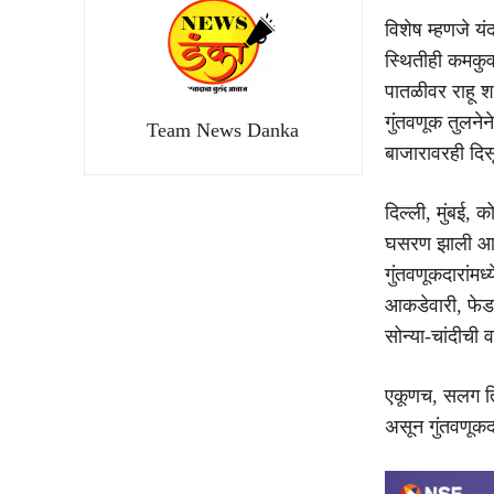
विशेष म्हणजे यंद
स्थितीही कमकुव
पातळीवर राहू 
गुंतवणूक तुलने
Team News Danka
बाजारावरही दिस
दिल्ली, मुंबई, 
घसरण झाली आहे.
गुंतवणूकदारांमध
आकडेवारी, फेडर
सोन्या-चांदीची
एकूणच, सलग ति
असून गुंतवणूकद