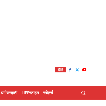
हिंदी
धर्म संस्कृती
LIFEस्टाइल
स्पोर्ट्स