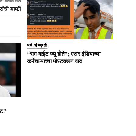
णि मागील लेख
करांची माफी
धर्म संस्कृती
“राम वाईट ज्यू होते”; एअर इंडियाच्या
कर्मचाऱ्याच्या पोस्टवरून वाद
ाट!’