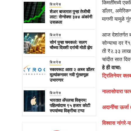
किमतींमध्ये ए
बिजनेस
डॉलर, अमेरिकन
शेअर बाजारात पुन्हा तेजीची
लाट! सेन्सेक्स ३७४ अंकांनी
मागणी यामुळे गु
उसळला
आज देशांतर्गत 
बिजनेस
सोनं पुन्हा चमकलं! सलग
सोन्याचा दर ₹१
चौथ्या दिवशी दरांची मोठी झेप
ती ₹२.३३ लाख प
चांदीत सात दि
बिजनेस
हे ही वाचा:
स्कायरूट आता २ अब्ज डॉलर
मूल्यांकनावर नवी गुंतवणूक
ट्रिलिनेयर क्ल
उभारणार
नालासोपारा फास
बिजनेस
भारतात ॲपलचा विक्रम!
पहिल्यांदाच ९५ हजार कोटी
अदानींचा ऊर्जा क्
रुपयांच्या विक्रीचा टप्पा
विश्वास नांगरे-