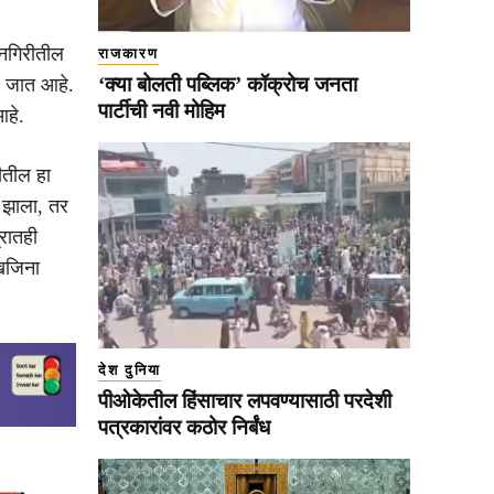
न्नगिरीतील
राजकारण
‘क्या बोलती पब्लिक’ कॉक्रोच जनता
े जात आहे.
पार्टीची नवी मोहिम
आहे.
ीतील हा
ी झाला, तर
्रातही
 खजिना
देश दुनिया
पीओकेतील हिंसाचार लपवण्यासाठी परदेशी
पत्रकारांवर कठोर निर्बंध