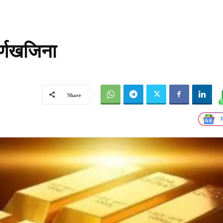
र्णखजिना
Share