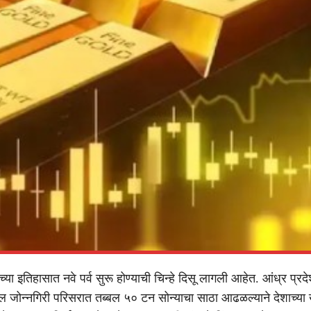
ाच्या इतिहासात नवे पर्व सुरू होण्याची चिन्हे दिसू लागली आहेत. आंध्र प्रद
यातील जोन्नगिरी परिसरात तब्बल ५० टन सोन्याचा साठा आढळल्याने देशाच्या