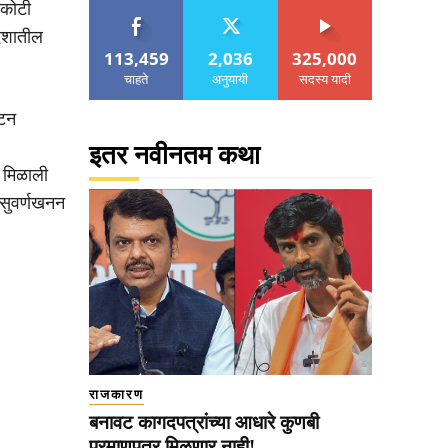
 कोटी
देशातील
113,459
2,036
325,000
चाहते
अनुयायी
सदस्य यादी
 टन
इतर नवीनतम कथा
ी मिळाली
ल सुवर्णखनन
राजकारण
बनावट कागदपत्रांच्या आधारे कुणबी
प्रमाणपत्र मिळणार नाही!