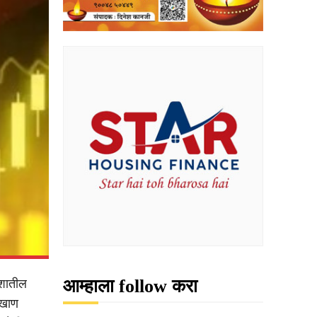
आम्हाला follow करा
ेशातील
 खाण