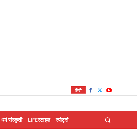
हिंदी
धर्म संस्कृती
LIFEस्टाइल
स्पोर्ट्स