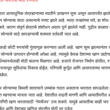
साठी भारताची मोठी रणनीती
ात अत्याधुनिक तंत्रज्ञानाच्या मदतीने उत्खनन सुरू असून आतापर्यंत झाले
टन सोन्याचा साठा असल्याचे स्पष्ट झाले आहे. मात्र तज्ज्ञांच्या मते, हा शो
े. कारण संपूर्ण क्षेत्राचे संशोधन अद्याप पूर्ण झालेले नाही. पुढील काळ
 सोन्याचे साठे सापडण्याची शक्यता वर्तवली जात आहे.
ेकडो कोटी रुपयांची गुंतवणूक करण्यात आली आहे. खाण सुरू झाल्यानंतर दर
सोन्याचे उत्पादन होण्याची अपेक्षा आहे. त्यामुळे केवळ देशाच्या खाण उद्योग
थव्यवस्थेलाही मोठी चालना मिळणार आहे. हजारो रोजगार निर्माण होतील, रस
ायाभूत सुविधांचा विकास होईल. परिणामी कुर्नूल आणि आसपासच्या भागाच्
िळेल.
 सोन्याच्या किमती सातत्याने उच्चांक गाठत असताना भारतात सापडलेला 
यंत महत्त्वाचा मानला जात आहे. देशातील वाढती मागणी आणि आयातीवरील अ
न्नगिरी खाण भारतासाठी ‘गेमचेंजर’ ठरू शकते. यामुळे आयातीचा काही भार
ईल आणि देशाच्या खनिज संपत्तीत मोठी भर पडेल.