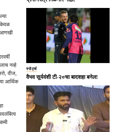
ल्या
ध केवळ
ात आणखी
वर्षी
ालाच नव्हे
स्पोर्ट्स
्ते, वीज,
वैभव सूर्यवंशी टी-२०चा बादशहा बनेल!
या आर्थिक
हा
वलंबित्व
 कमी