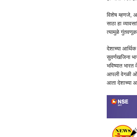
विशेष म्हणजे, आ
साठा हा व्यावस
त्यामुळे गुंतवण
देशाच्या आर्थि
सुवर्णखजिना भा
भविष्यात भारत क
आपली वेगळी ओळ
आता देशाच्या आ