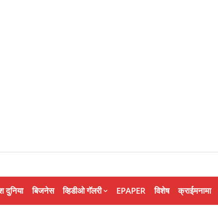
श दुनिया
बिजनेस
व्हिडीओ गॅलरी
EPAPER
विशेष
क्राईमनामा