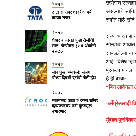
उद्योगात उत्साह
बिजनेस
असल्याचे सांगित
टाटा सन्सवर आरबीआयची
कडक नजर
सर्वात मोठे सोन
बिजनेस
सध्या भारत हा 
शेअर बाजारात पुन्हा तेजीची
सोन्याची आयात क
लाट! सेन्सेक्स ३७४ अंकांनी
उसळला
सापडलेल्या या स
आहे. विशेष म्हण
बिजनेस
प्रकल्प मानला
सोनं पुन्हा चमकलं! सलग
चौथ्या दिवशी दरांची मोठी झेप
हे ही वाचा:
“बिन लादेनला 
बिजनेस
स्कायरूट आता २ अब्ज डॉलर
‘काँग्रेसलाही 
मूल्यांकनावर नवी गुंतवणूक
उभारणार
मुंबईत पुनर्विकास