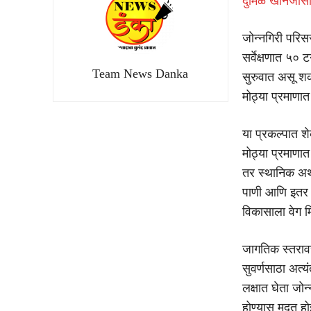
दुर्मिळ खनिजां
जोन्नगिरी परिसर
सर्वेक्षणात ५० 
Team News Danka
सुरुवात असू शकत
मोठ्या प्रमाणात
या प्रकल्पात श
मोठ्या प्रमाणात 
तर स्थानिक अर्
पाणी आणि इतर प
विकासाला वेग म
जागतिक स्तरावर
सुवर्णसाठा अत्
लक्षात घेता जो
होण्यास मदत हो