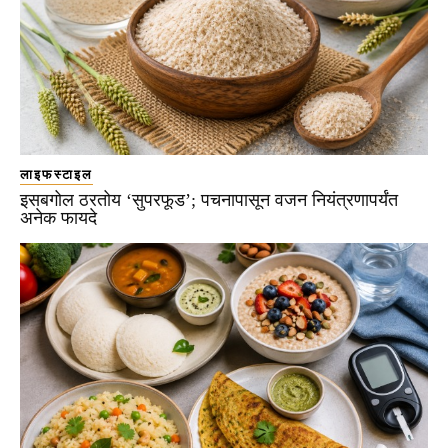
लाइफस्टाइल
इसबगोल ठरतोय ‘सुपरफूड’; पचनापासून वजन नियंत्रणापर्यंत
अनेक फायदे