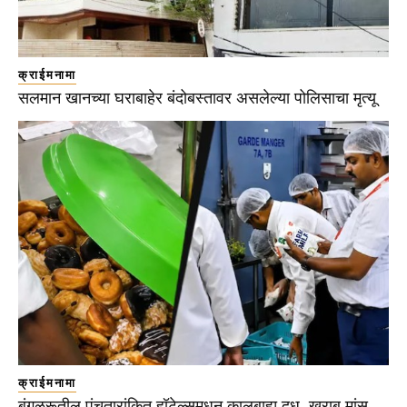
क्राईमनामा
सलमान खानच्या घराबाहेर बंदोबस्तावर असलेल्या पोलिसाचा मृत्यू
क्राईमनामा
बंगळुरूतील पंचतारांकित हॉटेल्समधून कालबाह्य दूध, खराब मांस