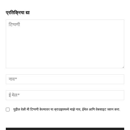
प्रतिक्रिया द्या
टिप्पणी
ना
ई
मे
पुढील वेळी मी टिप्पणी केल्यावर या ब्राउझरमध्ये माझे नाव, ईमेल आणि वेबसाइट जतन करा.