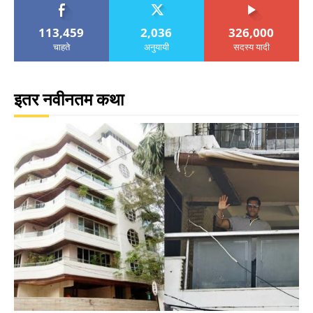
113,459
2,036
326,000
चाहते
अनुयायी
सदस्य यादी
इतर नवीनतम कथा