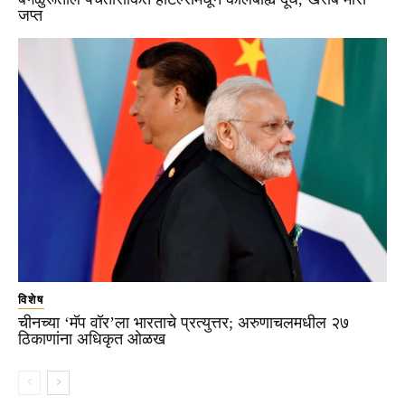
जप्त
विशेष
चीनच्या ‘मॅप वॉर’ला भारताचे प्रत्युत्तर; अरुणाचलमधील २७
ठिकाणांना अधिकृत ओळख