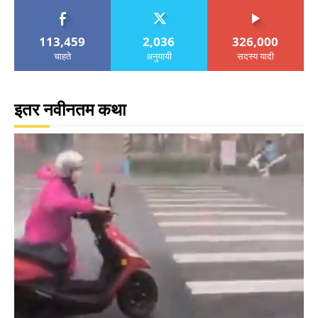
113,459
2,036
326,000
चाहते
अनुयायी
सदस्य यादी
इतर नवीनतम कथा