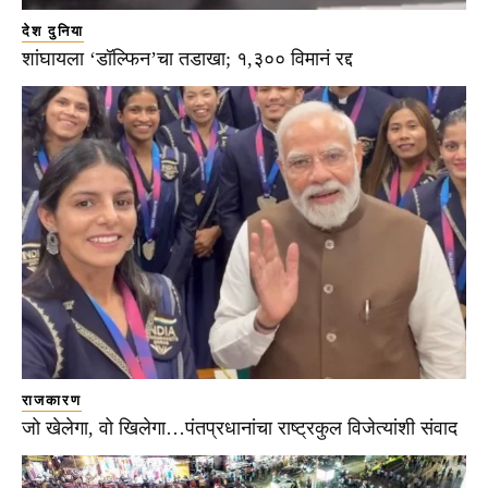
देश दुनिया
शांघायला ‘डॉल्फिन’चा तडाखा; १,३०० विमानं रद्द
राजकारण
जो खेलेगा, वो खिलेगा…पंतप्रधानांचा राष्ट्रकुल विजेत्यांशी संवाद