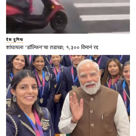
देश दुनिया
शांघायला ‘डॉल्फिन’चा तडाखा; १,३०० विमानं रद्द