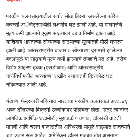
परकीय चलनसाठ्यातील सर्वात मोठा हिस्सा असलेल्या फॉरेन
करन्सी अॅसेट्समध्येही लक्षणीय घट झाली आहे. या मालमत्तेचे
मूल्य कमी झाल्याने एकूण साठ्यावर दबाव निर्माण झाला आहे.
याशिवाय भारताच्या सोन्याच्या साठ्याच्या मूल्यातही मोठी घसरण
झाली आहे. आंतरराष्ट्रीय बाजारात सोन्याच्या दरांमध्ये झालेल्या
बदलांमुळे या साठ्याचे मूल्य कमी झाल्याचे तज्ज्ञांचे मत आहे. तसेच
विशेष आहरण हक्क (एसडीआर) आणि आंतरराष्ट्रीय
नाणेनिधीमधील भारताच्या राखीव स्थानातही किरकोळ घट
नोंदवण्यात आली आहे.
यंदाच्या फेब्रुवारी महिन्यात भारताचा परकीय चलनसाठा ७२८.४९
अब्ज डॉलरच्या विक्रमी उच्चांकावर पोहोचला होता. मात्र त्यानंतर
जागतिक आर्थिक घडामोडी, भूराजकीय तणाव, डॉलरची वाढती
मागणी आणि चलन बाजारातील अस्थिरता यामुळे साठ्यात सातत्याने
चढ-उतार सुरू आहेत. अमेरिकन डॉलर मजबूत होत असताना