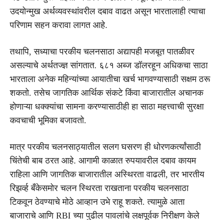
उदयोन्मुख अर्थव्यवस्थांवरील दबाव वाढत असून भारतालाही त्याचा
परिणाम सहन करावा लागत आहे.
तथापि, सध्याचा परकीय चलनसाठा अद्यापही मजबूत पातळीवर
असल्याचे अर्थतज्ज्ञ सांगतात. ६८१ अब्ज डॉलरहून अधिकचा साठा
भारताला अनेक महिन्यांच्या आयातीचा खर्च भागवण्यासाठी सक्षम ठरू
शकतो. तसेच जागतिक आर्थिक संकटे किंवा बाजारातील अचानक
होणाऱ्या धक्क्यांचा सामना करण्यासाठीही हा साठा महत्त्वाची सुरक्षा
कवचाची भूमिका बजावतो.
मात्र परकीय चलनसाठ्यातील सलग घसरण ही धोरणकर्त्यांसाठी
चिंतेची बाब ठरत आहे. आगामी काळात रुपयावरील दबाव कायम
राहिला आणि जागतिक बाजारातील अस्थिरता वाढली, तर भारतीय
रिझर्व्ह बँकेसमोर चलन स्थिरता राखताना परकीय चलनसाठा
टिकवून ठेवण्याचे मोठे आव्हान उभे राहू शकते. त्यामुळे आता
बाजाराचे आणि RBI च्या पुढील पावलांचे लक्षपूर्वक निरीक्षण केले