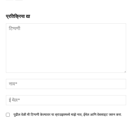
प्रतिक्रिया द्या
टिप्पणी
ना
ई
मे
पुढील वेळी मी टिप्पणी केल्यावर या ब्राउझरमध्ये माझे नाव, ईमेल आणि वेबसाइट जतन करा.