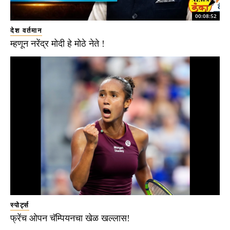
00:08:52
देश वर्तमान
म्हणून नरेंद्र मोदी हे मोठे नेते !
स्पोर्ट्स
फ्रेंच ओपन चॅम्पियनचा खेळ खल्लास!