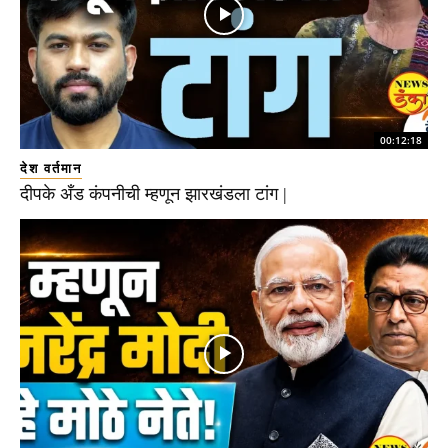
00:12:18
देश वर्तमान
दीपके अँड कंपनीची म्हणून झारखंडला टांग |