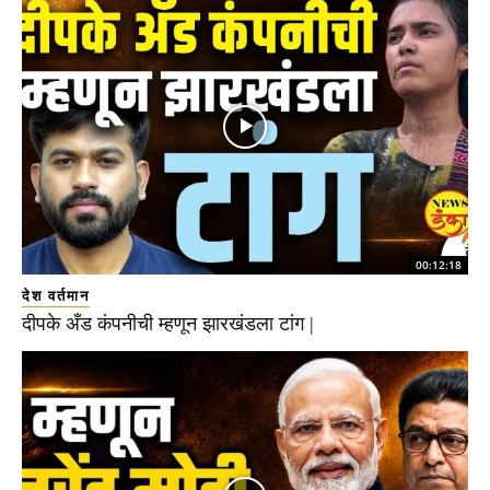
00:12:18
देश वर्तमान
दीपके अँड कंपनीची म्हणून झारखंडला टांग |