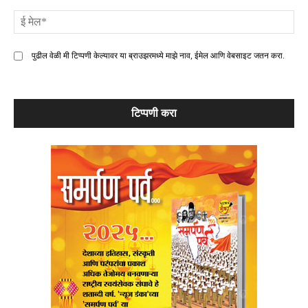
ई
मे
पुढील वेळी मी टिप्पणी केल्यावर या ब्राउझरमध्ये माझे नाव, ईमेल आणि वेबसाइट जतन करा.