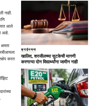
ली नाही.
आणि
ण्यात आले
ले आहे.
क्षमता
क्राईमनामा
ा आरबीआयला
खालिद, शरजीलच्या सुटकेची मागणी
तक्षेप करत
करणाऱ्या दोन विद्यार्थ्यांना जामीन नाही
पॉझिट
ारांच्या
.