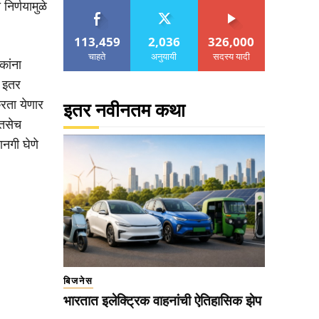
िर्णयामुळे
113,459
2,036
326,000
चाहते
अनुयायी
सदस्य यादी
कांना
ा इतर
करता येणार
इतर नवीनतम कथा
 तसेच
ानगी घेणे
बिजनेस
भारतात इलेक्ट्रिक वाहनांची ऐतिहासिक झेप