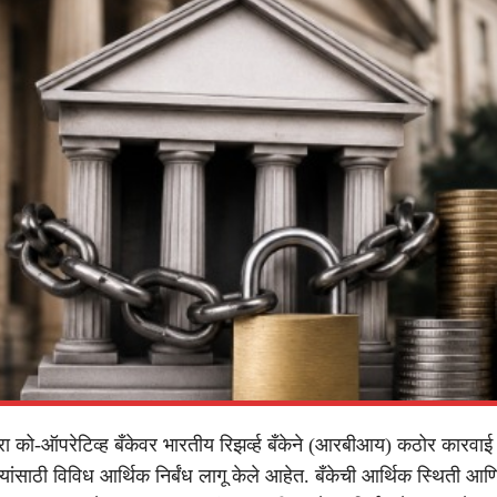
ीरा को-ऑपरेटिव्ह बँकेवर भारतीय रिझर्व्ह बँकेने (आरबीआय) कठोर कारवा
्यांसाठी विविध आर्थिक निर्बंध लागू केले आहेत. बँकेची आर्थिक स्थिती आ