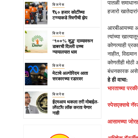
पातळी समाधानक
बिजनेस
हजारो खातेदारां
₹६० हजार कोटींच्या
टप्प्याकडे स्विगीची झेप
आरबीआयच्या आदेश
बिजनेस
त्यांच्या खात्
‘१००% शुद्ध’ दाव्यावरून
कोणत्याही प्रका
डाबरची दिल्ली उच्च
न्यायालयात धाव
नाहीत, विद्यमा
कोणतीही मोठी आ
बिजनेस
बंधनकारक असे
मेटाचे अल्गोरिदम आता
सरकारच्या रडारवर
हे ही वाचा:
भारताच्या परक
बिजनेस
ईएमआय थकला तरी मोबाईल-
स्पेसएक्सचे नॅस
लॅपटॉप लॉक करता येणार
नाही
आसामच्या जोरह