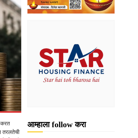
आम्हाला follow करा
ई करत
णि तरलतेची