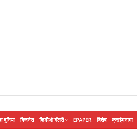
श दुनिया
बिजनेस
व्हिडीओ गॅलरी
EPAPER
विशेष
क्राईमनामा