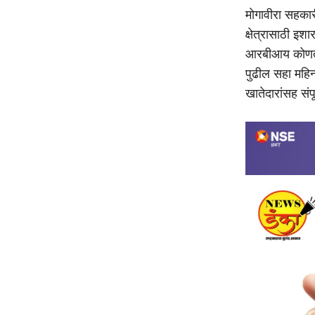
मोगावीरा सहकारी
क्षेत्रासाठी इश
आरबीआय कोणतीह
पुढील सहा महिन
खातेदारांसह संपूर