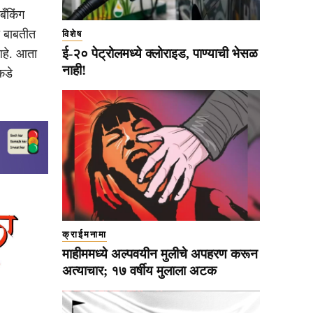
बँकिंग
ा बाबतीत
विशेष
ई-२० पेट्रोलमध्ये क्लोराइड, पाण्याची भेसळ
आहे. आता
नाही!
कडे
क्राईमनामा
माहीममध्ये अल्पवयीन मुलीचे अपहरण करून
अत्याचार; १७ वर्षीय मुलाला अटक