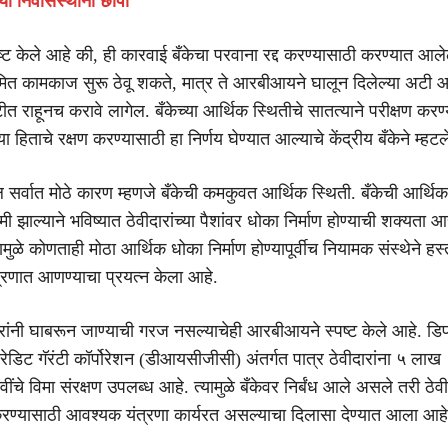
च्या निवासस्थानी छापा
ट केले आहे की, ही कारवाई बँकेचा परवाना रद्द करण्यासाठी करण्यात आले
ित कामकाज सुरू ठेवू शकते, मात्र ते आरबीआयने घालून दिलेल्या अटी 
ौकटीत राहूनच करावे लागेल. बँकेच्या आर्थिक स्थितीचे सातत्याने परीक्षण कर
या हिताचे रक्षण करण्यासाठी हा निर्णय घेण्यात आल्याचे केंद्रीय बँकेने म्हट
 सर्वात मोठे कारण म्हणजे बँकेची कमकुवत आर्थिक स्थिती. बँकेची आर्थिक 
झाल्याने भविष्यात ठेवीदारांच्या पैशांवर धोका निर्माण होण्याची शक्यत
मुळे कोणताही मोठा आर्थिक धोका निर्माण होण्यापूर्वीच नियामक संस्थेने हस्
त्रणात आणण्याचा प्रयत्न केला आहे.
ारांनी घाबरून जाण्याची गरज नसल्याचेही आरबीआयने स्पष्ट केले आहे. डि
्रेडिट गॅरंटी कॉर्पोरेशन (डीआयसीजीसी) अंतर्गत पात्र ठेवीदारांना ५ लाख
 ठेवींचे विमा संरक्षण उपलब्ध आहे. त्यामुळे बँकेवर निर्बंध आले असले तरी ठेवीद
ण करण्यासाठी आवश्यक यंत्रणा कार्यरत असल्याचा दिलासा देण्यात आला आहे