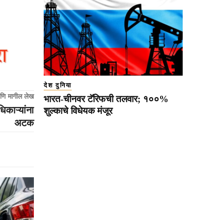
देश दुनिया
णि मागील लेख
भारत-चीनवर टॅरिफची तलवार; १००%
िकाऱ्यांना
शुल्काचे विधेयक मंजूर
अटक