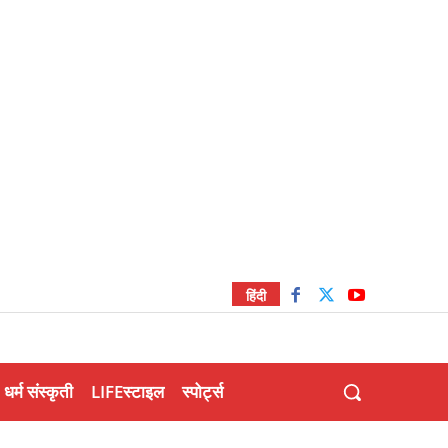
हिंदी
धर्म संस्कृती
LIFEस्टाइल
स्पोर्ट्स