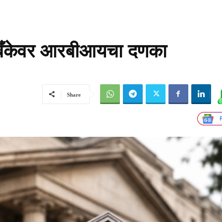
ी बँकेवर आरबीआयचा दणका
Share