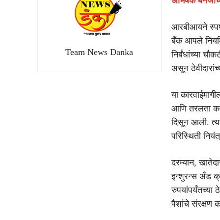
अभिषेक बॅनर्जीं
आरबीआयने स्पष्
बँक आपले नियम
Team News Danka
निर्बंधांच्या च
असून ठेवीदारांच्
या कारवाईमागील
आणि तरलता कमी 
दिसून आली. त्या
परिस्थिती नियं
दरम्यान, खातेद
इन्शुरन्स अँड क
रुपयांपर्यंतच्या
पैशांचे संरक्ष