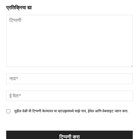
प्रतिक्रिया द्या
टिप्पणी
ना
ई
मे
पुढील वेळी मी टिप्पणी केल्यावर या ब्राउझरमध्ये माझे नाव, ईमेल आणि वेबसाइट जतन करा.