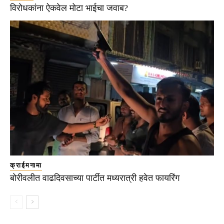
विरोधकांना ऐकवेल मोटा भाईचा जवाब?
क्राईमनामा
बोरीवलीत वाढदिवसाच्या पार्टीत मध्यरात्री हवेत फायरिंग