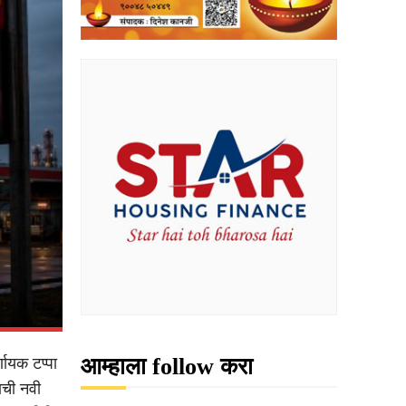
आम्हाला follow करा
णायक टप्पा
ाची नवी