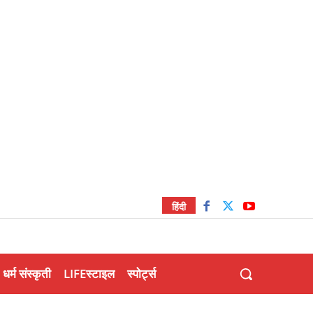
हिंदी
धर्म संस्कृती
LIFEस्टाइल
स्पोर्ट्स