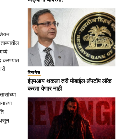
रशियन
 ताब्यातील
ध्ये
द करण्यात
ारी
बिजनेस
ईएमआय थकला तरी मोबाईल-लॅपटॉप लॉक
करता येणार नाही
ासांच्या
नाच्या
ति
 असून