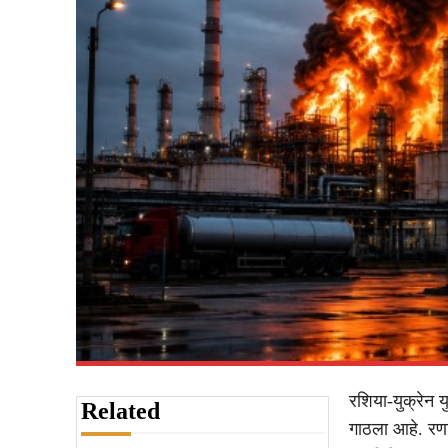
रशिया-युक्रेन य
Related
गाठला आहे. रणां