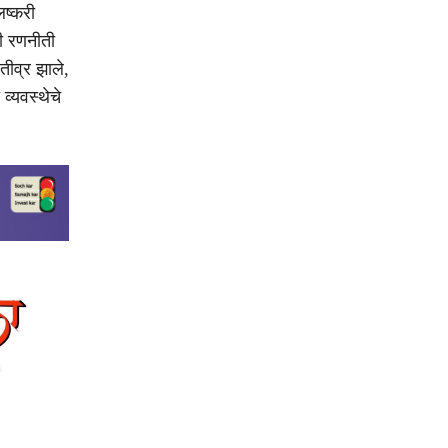
लष्करी
ची रणनीती
तीव्र झाले,
व्यवस्थेचे