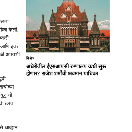
.
सत्ता
टीका केली.
ष्करी
ास आणि इतर
कवेळी अपयशी
विशेष
अंधेरीतील ईएसआयसी रुग्णालय कधी सुरू
होणार? राजेश शर्मांची अवमान याचिका
र्वी
र्चाच्या
ुद्धाची
ावी ठरत
रते आव्हान