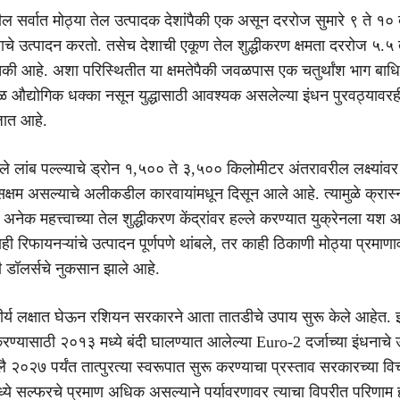
ल सर्वात मोठ्या तेल उत्पादक देशांपैकी एक असून दररोज सुमारे ९ ते १०
ेलाचे उत्पादन करतो. तसेच देशाची एकूण तेल शुद्धीकरण क्षमता दररोज ५.५ 
की आहे. अशा परिस्थितीत या क्षमतेपैकी जवळपास एक चतुर्थांश भाग बाधि
 औद्योगिक धक्का नसून युद्धासाठी आवश्यक असलेल्या इंधन पुरवठ्यावरह
ात आहे.
ेले लांब पल्ल्याचे ड्रोन १,५०० ते ३,५०० किलोमीटर अंतरावरील लक्ष्यां
सक्षम असल्याचे अलीकडील कारवायांमधून दिसून आले आहे. त्यामुळे क्रास्
अनेक महत्त्वाच्या तेल शुद्धीकरण केंद्रांवर हल्ले करण्यात युक्रेनला यश
 काही रिफायनऱ्यांचे उत्पादन पूर्णपणे थांबले, तर काही ठिकाणी मोठ्या प्रमा
 डॉलर्सचे नुकसान झाले आहे.
ंभीर्य लक्षात घेऊन रशियन सरकारने आता तातडीचे उपाय सुरू केले आहेत. 
ण्यासाठी २०१३ मध्ये बंदी घालण्यात आलेल्या Euro-2 दर्जाच्या इंधनाचे 
२०२७ पर्यंत तात्पुरत्या स्वरूपात सुरू करण्याचा प्रस्ताव सरकारच्या वि
ध्ये सल्फरचे प्रमाण अधिक असल्याने पर्यावरणावर त्याचा विपरीत परिणाम