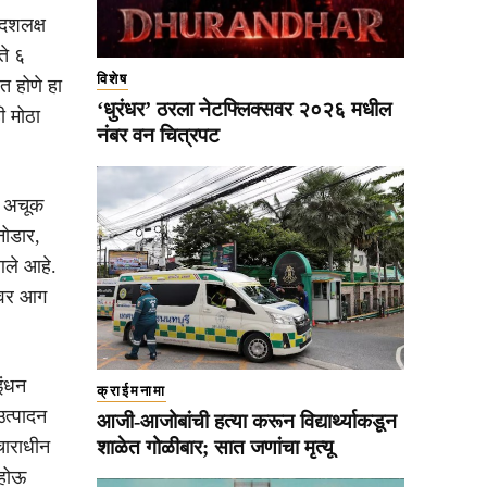
 दशलक्ष
ते ६
विशेष
त होणे हा
‘धुरंधर’ ठरला नेटफ्लिक्सवर २०२६ मधील
ी मोठा
नंबर वन चित्रपट
वर अचूक
नोडार,
 आले आहे.
णावर आग
इंधन
क्राईमनामा
उत्पादन
आजी-आजोबांची हत्या करून विद्यार्थ्याकडून
शाळेत गोळीबार; सात जणांचा मृत्यू
चाराधीन
 होऊ