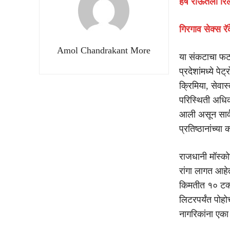
हर्ष राऊतला रि
गिरगाव सेक्स रॅ
Amol Chandrakant More
या संकटाचा फटक
प्रदेशांमध्ये प
क्रिमिया, सेवा
परिस्थिती अधिक
आली असून सार्व
प्रतिष्ठानांच्य
राजधानी मॉस्को
रांगा लागत आहेत
किमतीत १० टक्क
लिटरपर्यंत पोहो
नागरिकांना एका