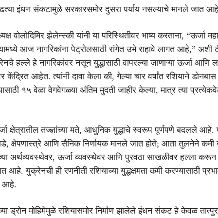
ढत्या इंधन संकटामुळे सरकारसमोर दुसरा पर्याय नसल्याचे मानले जात आहे
राध्यक्ष वोलोदिमिर झेलेन्स्की यांनी या परिस्थितीवर भाष्य करताना, “ऊर्जा महा
ियामध्ये आज नागरिकांना पेट्रोलसाठी रांगेत उभे राहावे लागत आहे,” अशी 
ुक्रेनचे हल्ले हे नागरिकांवर नसून युद्धासाठी वापरल्या जाणाऱ्या ऊर्जा आणि ल
वर केंद्रित आहेत. त्यांनी दावा केला की, गेल्या चार वर्षांत रशियाने डोनब
्यासाठी १५ वेळा वेगवेगळ्या अंतिम मुदती जाहीर केल्या, मात्र त्या प्रत्ये
 क्षेत्रातील तज्ज्ञांच्या मते, आधुनिक युद्धाचे स्वरूप पूर्णपणे बदलले आहे. पू
े, क्षेपणास्त्रे आणि सैनिक निर्णायक मानले जात होते; आता तुलनेने कमी ख
रूच्या अर्थव्यवस्थेवर, ऊर्जा व्यवस्थेवर आणि पुरवठा साखळीवर हल्ला करून य
 आहे. युक्रेनची ही रणनीती रशियाच्या युद्धक्षमता कमी करण्यासाठी प्रभ
 आहे.
्या ड्रोन मोहिमेमुळे रशियासमोर निर्माण झालेले इंधन संकट हे केवळ तात्पु