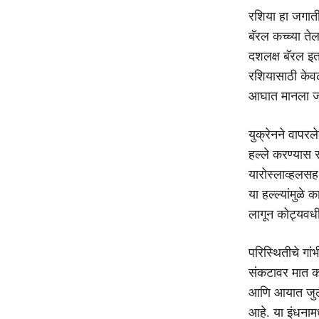
रशिया हा जगाती
बॅरल कच्च्या त
दशलक्ष बॅरल इत
रशियासाठी केवळ
आघात मानला ज
युक्रेनने वापरल
हल्ले करण्यास 
यारोस्लाव्हलसह 
या हल्ल्यांमुळे
लागून कोट्यवधी
परिस्थितीचे गा
संकटावर मात कर
आणि आयात जुलै 
आहे. या इंधनाम