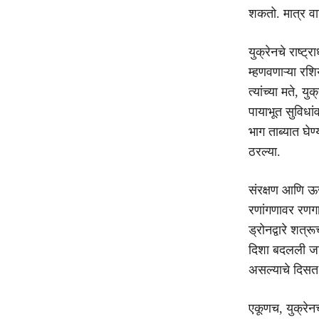
शकतो. मात्र वा
युक्रेनचे राष्ट्
म्हणवणाऱ्या रश
त्यांच्या मते, य
पायाभूत सुविधां
भाग ताब्यात घेण
ठरल्या.
संरक्षण आणि ऊर्जा
रणांगणावर रणगाड
ड्रोनद्वारे शत्
दिशा बदलली जात
असल्याचे दिसत
एकूणच, युक्रेनच