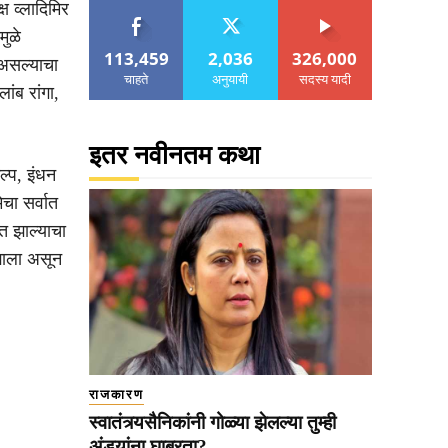
ष व्लादिमिर
मुळे
113,459
2,036
326,000
 असल्याचा
चाहते
अनुयायी
सदस्य यादी
ांब रांगा,
इतर नवीनतम कथा
ल्प, इंधन
चा सर्वात
ित झाल्याचा
 झाला असून
राजकारण
स्वातंत्र्यसैनिकांनी गोळ्या झेलल्या तुम्ही
अंड्यांना घाबरता?