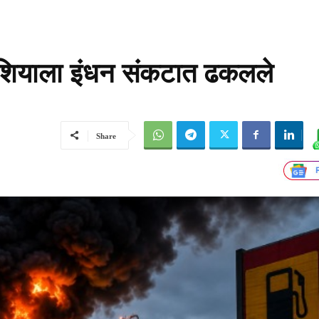
नी रशियाला इंधन संकटात ढकलले
Share