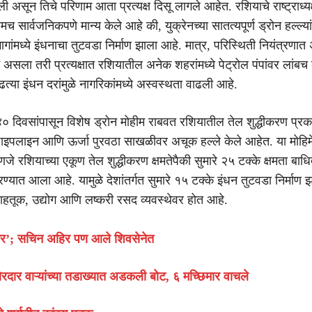
असून तिचे परिणाम आता प्रत्यक्ष दिसू लागले आहेत. रशियाचे राष्ट्राध्यक्
मच सार्वजनिकपणे मान्य केले आहे की, युक्रेनच्या सातत्यपूर्ण ड्रोन हल्ल्यां
गांमध्ये इंधनाचा तुटवडा निर्माण झाला आहे. मात्र, परिस्थिती नियंत्रणात
ला असला तरी प्रत्यक्षात रशियातील अनेक शहरांमध्ये पेट्रोल पंपांवर लांबच ल
त्या इंधन दरांमुळे नागरिकांमध्ये अस्वस्थता वाढली आहे.
ा ४० दिवसांपासून विशेष ड्रोन मोहीम राबवत रशियातील तेल शुद्धीकरण प्रक
 पाइपलाइन आणि ऊर्जा पुरवठा साखळीवर अचूक हल्ले केले आहेत. या मोहिमे
णजे रशियाच्या एकूण तेल शुद्धीकरण क्षमतेपैकी सुमारे २५ टक्के क्षमता बाध
ण्यात आला आहे. यामुळे देशांतर्गत सुमारे १५ टक्के इंधन तुटवडा निर्माण
वाहतूक, उद्योग आणि लष्करी रसद व्यवस्थेवर होत आहे.
र’; सचिन अहिर पण आले शिवसेनेत
ोरदार वाऱ्यांच्या तडाख्यात अडकली बोट, ६ मच्छिमार वाचले