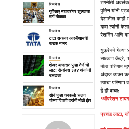
रणनीती अवलंबली 
बिजनेस
पुतिन यांनी प्रथ
यूपीआए व्यवहारांवर शुल्काचा
मार्ग मोकळा
देशातील काही भा
दावा त्यांनी के
बिजनेस
रेशनिंग आणि वाढ
टाटा सन्सवर आरबीआयची
कडक नजर
युक्रेनने गेल्य
साठवण केंद्रे,
बिजनेस
शेअर बाजारात पुन्हा तेजीची
मोठा परिणाम म्ह
लाट! सेन्सेक्स ३७४ अंकांनी
अंदाज व्यक्त कर
उसळला
त्याचा परिणाम 
बिजनेस
हे ही वाचा:
सोनं पुन्हा चमकलं! सलग
‘ऑपरेशन टायग
चौथ्या दिवशी दरांची मोठी झेप
प्रचंड लाटा, ज