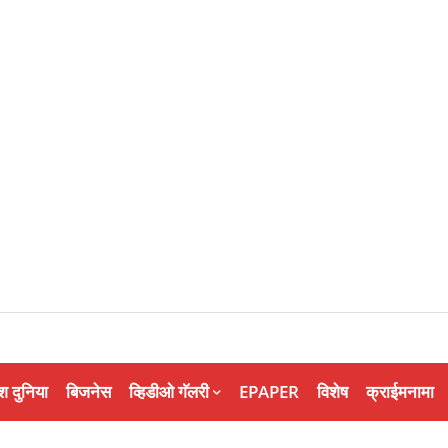
श दुनिया
बिजनेस
व्हिडीओ गॅलरी
EPAPER
विशेष
क्राईमनामा