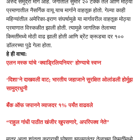
अरुंद समुद्री मार्ग आहे. जगातील सुमारे २० टक्के तेल आणि मोठ्या
प्रमाणातील नैसर्गिक वायू याच मार्गाने वाहतूक होतो. गेल्या काही
महिन्यांतील अमेरिका-इराण संघर्षामुळे या मार्गावरील वाहतूक मोठ्या
प्रमाणात विस्कळीत झाली होती. त्यामुळे जागतिक तेलाच्या
किमतींमध्ये मोठी वाढ झाली होती आणि ब्रेंट क्रूडचा दर १००
डॉलरच्या पुढे गेला होता.
हे ही वाचा:
एलन मस्क यांचे ‘क्वाड्रिलियनियर’ होण्याचे स्वप्न
‘दिशा’ने दाखवली वाट; भारतीय जहाजाने सुरक्षित ओलांडली होर्मुझ
सामुद्रधुनी
बँक ऑफ जपानने व्याजदर १% पर्यंत वाढवले
“राहुल गांधी पाठीत खंजीर खुपसणारे, अपरिपक्व नेते”
मात्र आता शांतता कराराची घोषणा झाल्यानंतर तेलाच्या किमतींमध्ये