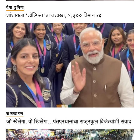
देश दुनिया
शांघायला ‘डॉल्फिन’चा तडाखा; १,३०० विमानं रद्द
राजकारण
जो खेलेगा, वो खिलेगा…पंतप्रधानांचा राष्ट्रकुल विजेत्यांशी संवाद