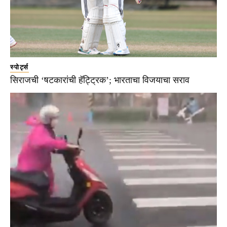
स्पोर्ट्स
सिराजची ‘षटकारांची हॅट्ट्रिक’; भारताचा विजयाचा सराव