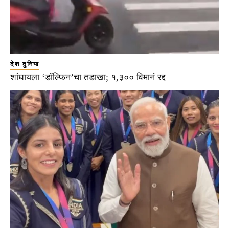
देश दुनिया
शांघायला ‘डॉल्फिन’चा तडाखा; १,३०० विमानं रद्द