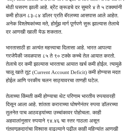
मोठी घसरण झाली आहे. ब्रेंट क्रूडचे दर सुमारे ४ ते ५ टक्क्यांनी
कमी होऊन ८३-८४ डॉलर प्रति बॅरलच्या आसपास आले आहेत.
अनेक विश्लेषकांच्या मते, होर्मुझ मार्ग पूर्णपणे सुरू झाल्यास तेलाचे
दर आणखी खाली येऊ शकतात.
भारतासाठी हा अत्यंत महत्त्वाचा दिलासा आहे. भारत आपल्या
गरजेपैकी जवळपास ८५ ते ९० टक्के कच्चे तेल आयात करतो.
तेलाचे दर कमी झाल्यास भारताचा आयात खर्च कमी होईल. त्यामुळे
चालू खाते तूट (Current Account Deficit) कमी होण्यास मदत
होईल आणि परकीय चलन साठ्यावरचा ताणही घटेल.
तेलाच्या किंमती कमी होण्याचा थेट परिणाम भारतीय रुपयावरही
दिसून आला आहे. शांतता कराराच्या घोषणेनंतर रुपया डॉलरच्या
तुलनेत पाच आठवड्यांच्या उच्चांकावर पोहोचला. काही
अहवालांनुसार रुपयाने ९४.४६ चा स्तर गाठला असून
गुंतवणूकदारांचा विश्वास वाढल्याने पुढील काही महिन्यांत आणखी