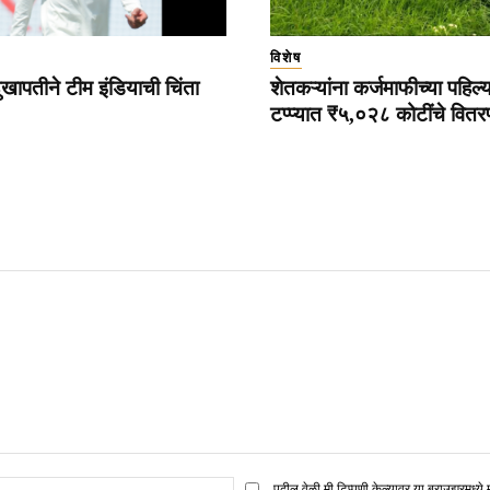
विशेष
ुखापतीने टीम इंडियाची चिंता
शेतकऱ्यांना कर्जमाफीच्या पहिल्
टप्प्यात ₹५,०२८ कोटींचे वित
ई
पुढील वेळी मी टिप्पणी केल्यावर या ब्राउझरमध्ये 