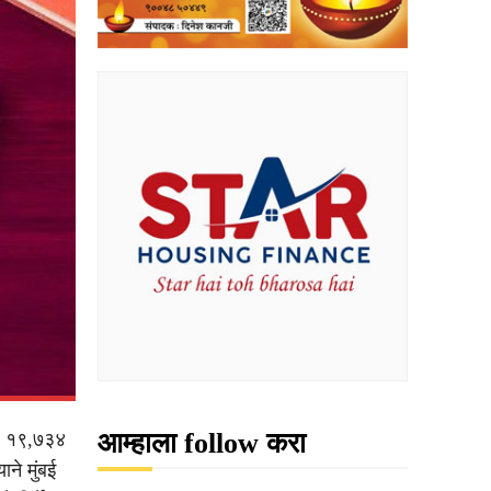
आम्हाला follow करा
बल १९,७३४
ने मुंबई