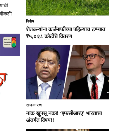
्याची
 चौकशी
विशेष
शेतकऱ्यांना कर्जमाफीच्या पहिल्याच टप्प्यात
₹५,०२८ कोटींचे वितरण
राजकारण
नाक खुपसू नका! ‘एफसीआरए’ भारताचा
अंतर्गत विषय!!