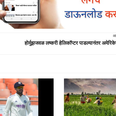
आ
होर्मुझजवळ लष्करी हेलिकॉप्टर पाडल्यानंतर अमेरिक