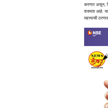
करणार असून, निय
शक्यता आहे. या
महत्त्वाची ठरणा