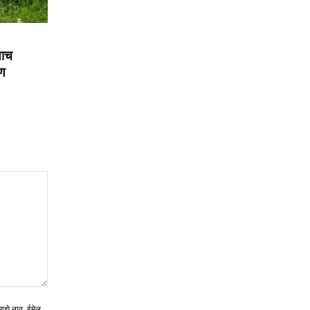
याच
रण
माझे नाव, ईमेल