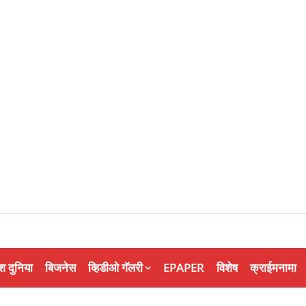
श दुनिया
बिजनेस
व्हिडीओ गॅलरी
EPAPER
विशेष
क्राईमनामा