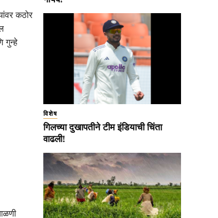
यांवर कठोर
ील
गुन्हे
विशेष
गिलच्या दुखापतीने टीम इंडियाची चिंता
वाढली!
ताळणी