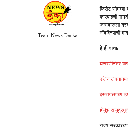
किरीट सोमय्या 
कारवाईची मागणी 
जन्मदाखला गैरव
नोंदविण्याची मा
Team News Danka
हे ही वाचा:
घसरणीनंतर बाज
दक्षिण लेबनान
इस्रायलमध्ये उ
होर्मुझ सामुद्र
राज्य सरकारच्य