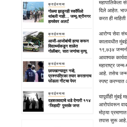
महापालिकेला संब
क्राईमनामा
दिले आहेत. भाज
गोळ्या झाडूनही स्कॉर्पिओ
थांबली नाही… जम्मू-श्रीनगर
करत ही माहिती 
हायवेवर अलर्ट
आरोग्य सेवा स
क्राईमनामा
आजी-आजोबांची हत्या करून
कालावधीत मुंबई 
विद्यार्थ्याकडून शाळेत
१९,७३४ जन्मनों
गोळीबार; सात जणांचा मृत्यू
आवश्यक कार्यवा
क्राईमनामा
महाराष्ट्र जन
छापखान्यातून नव्हे,
आहे. तसेच जन्म
प्रश्नपत्रिका तयार करतानाच
स्पष्ट करण्यात
फोडला नीटचा पेपर
क्राईमनामा
यापूर्वीही मुंब
दहशतवादाचे धडे देणारी ११४
आरोपांवरून वाद
‘जिहादी’ पुस्तके जप्त
मोठ्या प्रमाणात
तपास सुरू आहे