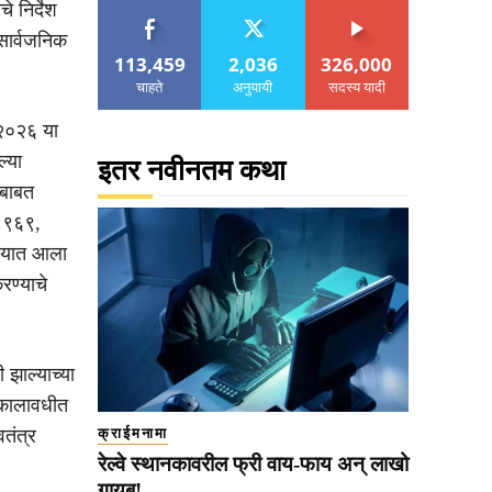
े निर्देश
सार्वजनिक
113,459
2,036
326,000
चाहते
अनुयायी
सदस्य यादी
 २०२६ या
ल्या
इतर नवीनतम कथा
ाबाबत
 १९६९,
ण्यात आला
रण्याचे
 झाल्याच्या
 कालावधीत
तंत्र
क्राईमनामा
रेल्वे स्थानकावरील फ्री वाय-फाय अन् लाखो
गायब!