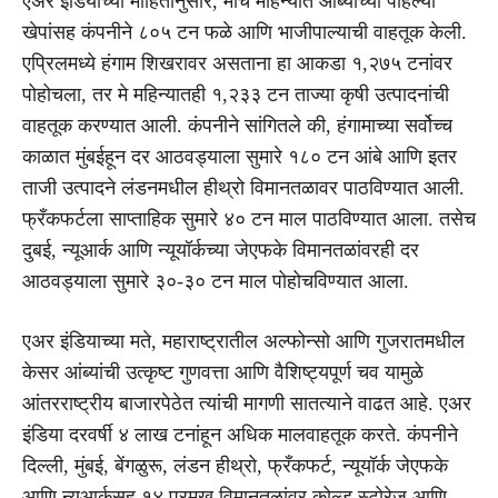
एअर इंडियाच्या माहितीनुसार, मार्च महिन्यात आंब्याच्या पहिल्या
खेपांसह कंपनीने ८०५ टन फळे आणि भाजीपाल्याची वाहतूक केली.
एप्रिलमध्ये हंगाम शिखरावर असताना हा आकडा १,२७५ टनांवर
पोहोचला, तर मे महिन्यातही १,२३३ टन ताज्या कृषी उत्पादनांची
वाहतूक करण्यात आली. कंपनीने सांगितले की, हंगामाच्या सर्वोच्च
काळात मुंबईहून दर आठवड्याला सुमारे १८० टन आंबे आणि इतर
ताजी उत्पादने लंडनमधील हीथ्रो विमानतळावर पाठविण्यात आली.
फ्रँकफर्टला साप्ताहिक सुमारे ४० टन माल पाठविण्यात आला. तसेच
दुबई, न्यूआर्क आणि न्यूयॉर्कच्या जेएफके विमानतळांवरही दर
आठवड्याला सुमारे ३०-३० टन माल पोहोचविण्यात आला.
एअर इंडियाच्या मते, महाराष्ट्रातील अल्फोन्सो आणि गुजरातमधील
केसर आंब्यांची उत्कृष्ट गुणवत्ता आणि वैशिष्ट्यपूर्ण चव यामुळे
आंतरराष्ट्रीय बाजारपेठेत त्यांची मागणी सातत्याने वाढत आहे. एअर
इंडिया दरवर्षी ४ लाख टनांहून अधिक मालवाहतूक करते. कंपनीने
दिल्ली, मुंबई, बेंगळुरू, लंडन हीथ्रो, फ्रँकफर्ट, न्यूयॉर्क जेएफके
आणि न्यूआर्कसह १४ प्रमुख विमानतळांवर कोल्ड स्टोरेज आणि