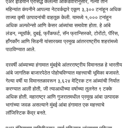
एअर इंडियाने प्रसिद्ध केलेल्या आकडेवारीनुसार, गेल्या तीन
महिन्यांत कंपनीने आपल्या नेटवर्कद्वारे एकूण ३,३०० टनांहून अधिक
ताज्या कृषी उत्पादनांची वाहतूक केली. यामध्ये १,००० टनांहून
अधिक अल्फोन्सो आणि केसर आंब्यांचा समावेश होता. हे आंबे
लंडन, न्यूयॉर्क, दुबई, फ्रँकफर्ट, सॅन फ्रान्सिस्को, टोरोंटो, पॅरिस,
हाँगकाँग आणि सिडनी यांसारख्या प्रमुख आंतरराष्ट्रीय शहरांमध्ये
पाठविण्यात आले.
दरवर्षी आंब्याच्या हंगामात मुंबईचे आंतरराष्ट्रीय विमानतळ हे भारतीय
आंबे जागतिक बाजारपेठेत पोहोचविण्यात महत्त्वाची भूमिका बजावते.
गेल्या वर्षी या विमानतळावरून ३,६२४ मेट्रिक टन आंब्यांची निर्यात
करण्यात आली होती, जी त्याआधीच्या वर्षाच्या तुलनेत ९ टक्के
अधिक होती. महाराष्ट्र आणि गुजरातमधील प्रमुख आंबा उत्पादक
भागांच्या जवळ असल्याने मुंबई आंबा हंगामात एक महत्त्वाचे
लॉजिस्टिक केंद्र बनते.