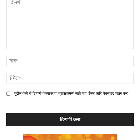
टिप्पणी
ना
ई
मे
पुढील वेळी मी टिप्पणी केल्यावर या ब्राउझरमध्ये माझे नाव, ईमेल आणि वेबसाइट जतन करा.