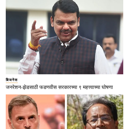
बिजनेस
जनरेशन-झेडसाठी फडणवीस सरकारच्या ९ महत्त्वाच्या घोषणा