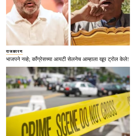
राजकारण
भाजपने नव्हे; काँग्रेसच्या आयटी सेलनेच आम्हाला खूप ट्रोल केले!