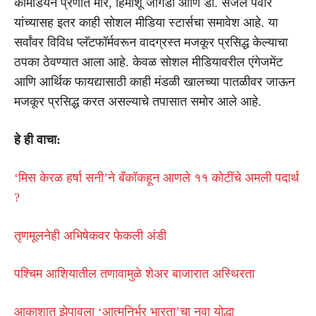
कॉमेडियन प्रणीत मोरे, हिमांशू जांगडा आणि डॉ. सेजल पवार
यांच्यासह इतर काही सोशल मीडिया स्टार्सचा समावेश आहे. या
सर्वांवर विविध प्लॅटफॉर्मवरून वादग्रस्त मजकूर प्रसिद्ध केल्याचा
ठपका ठेवण्यात आला आहे. केवळ सोशल मीडियावरील एंगेजमेंट
आणि आर्थिक फायद्यासाठी काही मंडळी खालच्या पातळीवर जाऊन
मजकूर प्रसिद्ध करत असल्याचे तपासात समोर आले आहे.
हे ही वाचा:
‘मिस केरळ हर्षा सनी’ने बँकॉकहून आणले ११ कोटींचे अमली पदार्थ
?
तृणमूलनेही अभिषेकवर फेकली अंडी
पश्चिम आशियातील तणावामुळे शेअर बाजारात अस्थिरता
आकाशात झेपावला ‘आत्मनिर्भर भारता’चा नवा योद्धा