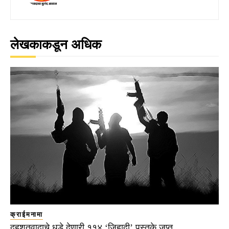
लेखकाकडून अधिक
क्राईमनामा
दहशतवादाचे धडे देणारी ११४ ‘जिहादी’ पुस्तके जप्त