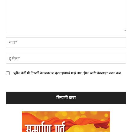
टिप्पणी
ना
ई
मे
पुढील वेळी मी टिप्पणी केल्यावर या ब्राउझरमध्ये माझे नाव, ईमेल आणि वेबसाइट जतन करा.