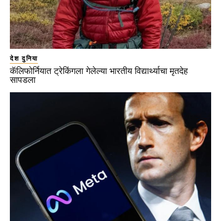
देश दुनिया
कॅलिफोर्नियात ट्रेकिंगला गेलेल्या भारतीय विद्यार्थ्याचा मृतदेह
सापडला