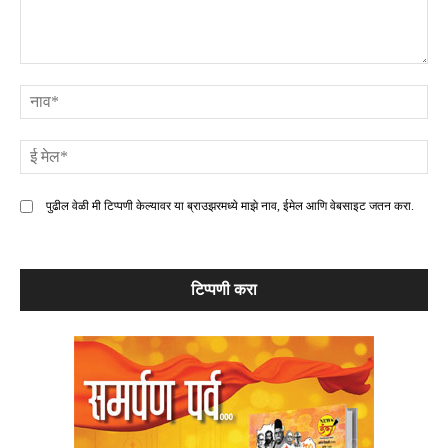
टिप्पणी
ना
ई
मे
पुढील वेळी मी टिप्पणी केल्यावर या ब्राउझरमध्ये माझे नाव, ईमेल आणि वेबसाइट जतन करा.