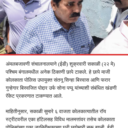
अंमलबजावणी संचालनालयाने (ईडी) शुक्रवारी सकाळी (२२ मे)
पश्चिम बंगालमधील अनेक ठिकाणी छापे टाकले. हे छापे माजी
कोलकाता पोलिस उपायुक्त संतनू सिन्हा बिस्वास आणि फरार
गुन्हेगार बिस्वजित पोद्दार उर्फ सोना पप्पू यांच्याशी संबंधित खंडणी
रॅकेट प्रकरणात टाकण्यात आले.
माहितीनुसार, सकाळी सुमारे ६ वाजता कोलकात्यातील रॉय
स्ट्रीटवरील एका हॉटेलसह विविध मालमत्तांवर तसेच कोलकाता
पोलिसांच्या एका उपनिरीक्षकाच्या घरी छापेमारी सुरू झाली. ईडी