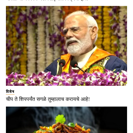
विशेष
चीप ते शिपपर्यंत सगळे तुम्हालाच करायचे आहे!