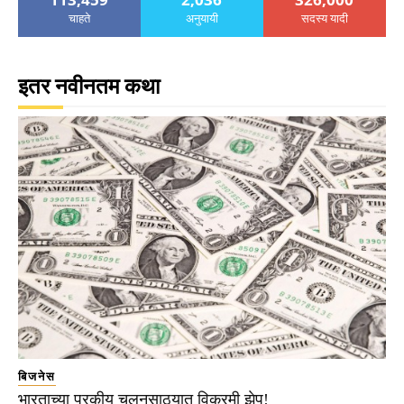
चाहते
अनुयायी
सदस्य यादी
इतर नवीनतम कथा
बिजनेस
भारताच्या परकीय चलनसाठ्यात विक्रमी झेप!