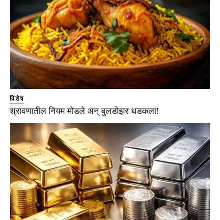
विशेष
श्रावणातील नियम मोडले अन् बुलडोझर धडकला!