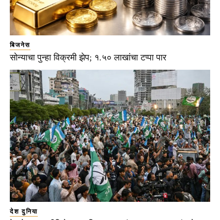
बिजनेस
सोन्याचा पुन्हा विक्रमी झेप; १.५० लाखांचा टप्पा पार
देश दुनिया