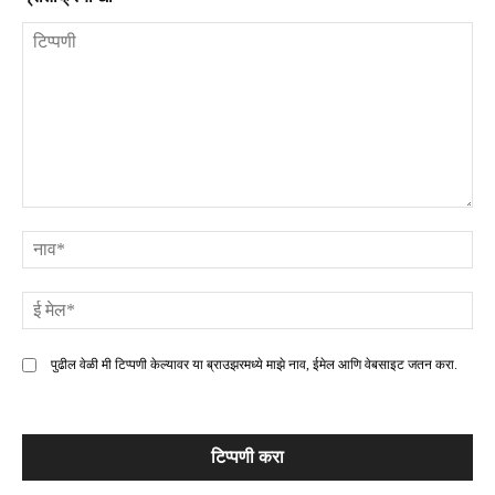
टिप्पणी
ना
ई
मे
पुढील वेळी मी टिप्पणी केल्यावर या ब्राउझरमध्ये माझे नाव, ईमेल आणि वेबसाइट जतन करा.