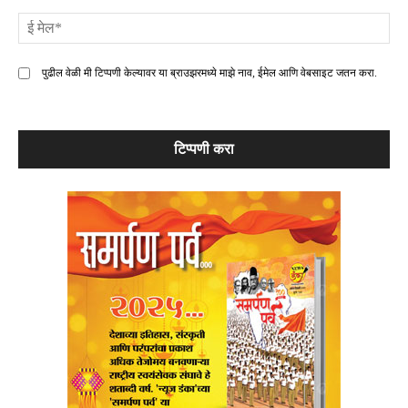
ई
मे
पुढील वेळी मी टिप्पणी केल्यावर या ब्राउझरमध्ये माझे नाव, ईमेल आणि वेबसाइट जतन करा.