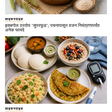
लाइफस्टाइल
इसबगोल ठरतोय ‘सुपरफूड’; पचनापासून वजन नियंत्रणापर्यंत
अनेक फायदे
लाइफस्टाइल