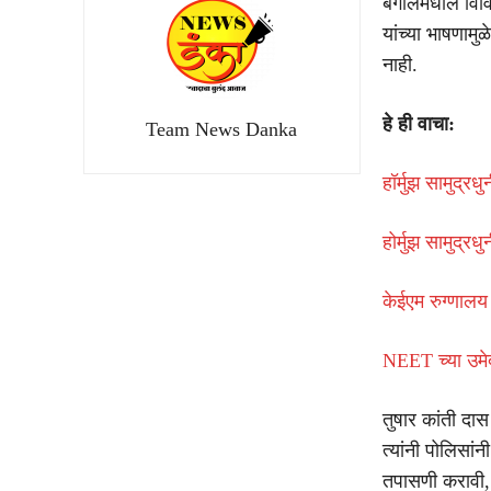
बंगालमधील विविध
यांच्या भाषणामु
नाही.
हे ही वाचा:
Team News Danka
हॉर्मुझ सामुद्
होर्मुझ सामुद्र
केईएम रुग्णालय 
NEET च्या उमेद
तुषार कांती दास 
त्यांनी पोलिसां
तपासणी करावी, 