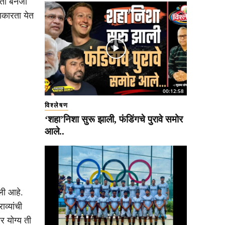
ा बॅनर्जी
नाकारता येत
00:12:58
विश्लेषण
‘शहा’निशा सुरू झाली, फंडिंगचे पुरावे समोर
आले..
ेली आहे.
व्यांची
र योग्य ती