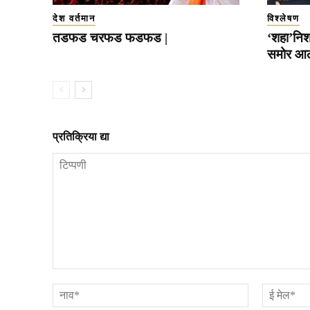
देश वर्तमान
विश्लेषण
तडफड चरफड फडफड |
‘शहा’निशा
समोर आल
प्रतिक्रिया द्या
टिप्पणी
नाव*