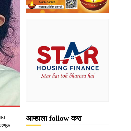
आम्हाला follow करा
धात
वडणूक