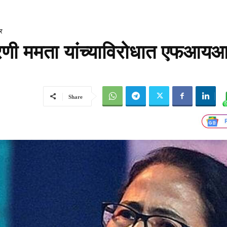
र
करणी ममता यांच्याविरोधात एफआय
Share