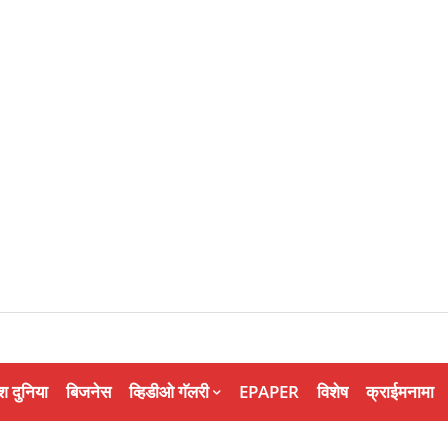
श दुनिया
बिजनेस
व्हिडीओ गॅलरी
EPAPER
विशेष
क्राईमनामा