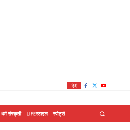
हिंदी
धर्म संस्कृती
LIFEस्टाइल
स्पोर्ट्स