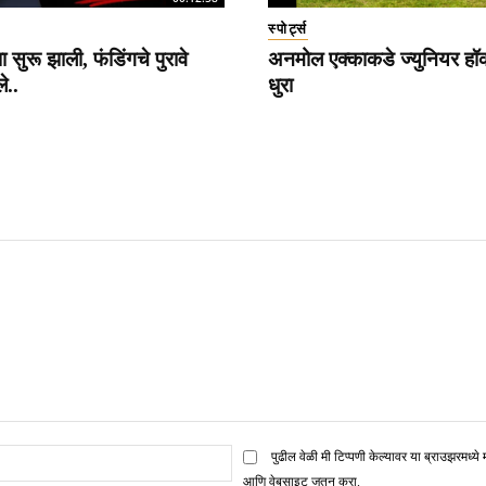
स्पोर्ट्स
 सुरू झाली, फंडिंगचे पुरावे
अनमोल एक्काकडे ज्युनियर हॉ
े..
धुरा
ई
पुढील वेळी मी टिप्पणी केल्यावर या ब्राउझरमध्ये 
मेल*
आणि वेबसाइट जतन करा.