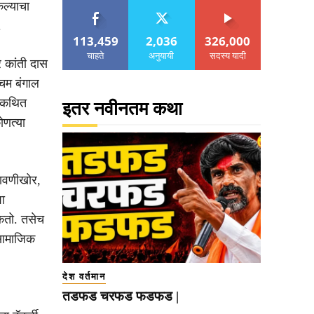
ेल्याचा
.
113,459
2,036
326,000
चाहते
अनुयायी
सदस्य यादी
 कांती दास
चिम बंगाल
ा कथित
इतर नवीनतम कथा
ोणत्या
थावणीखोर,
ा
शकतो. तसेच
 सामाजिक
देश वर्तमान
तडफड चरफड फडफड |