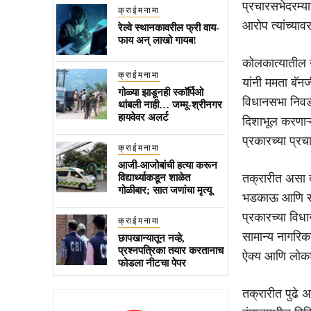
प्रचारसभेदरम्य
क्राईमनामा
आरोप त्यांच्या
रेल्वे स्थानकावरील फ्री वाय-
फाय अन् लाखो गायब!
कोलकात्यातील न
क्राईमनामा
यांनी ममता बॅनर
गोळ्या झाडूनही स्कॉर्पिओ
विधानसभा निवडण
थांबली नाही… जम्मू-श्रीनगर
हायवेवर अलर्ट
दिशाभूल करणाऱ्य
प्रकारच्या प्रचा
क्राईमनामा
आजी-आजोबांची हत्या करून
तक्रारीत असा द
विद्यार्थ्याकडून शाळेत
गोळीबार; सात जणांचा मृत्यू
भडकाऊ आणि सां
प्रकारच्या विधा
क्राईमनामा
सामान्य नागरिका
छापखान्यातून नव्हे,
प्रश्नपत्रिका तयार करतानाच
ऐक्य आणि लोकश
फोडला नीटचा पेपर
तक्रारीत पुढे 