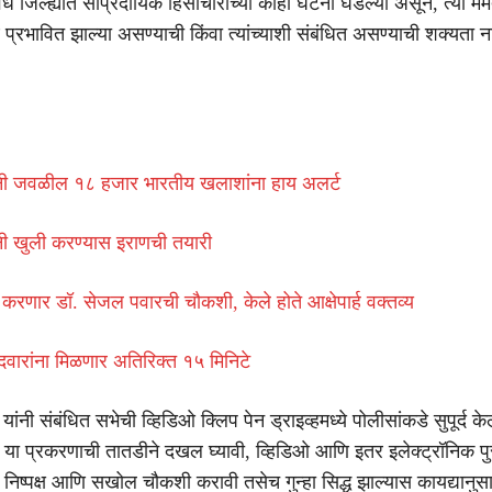
 जिल्ह्यांत सांप्रदायिक हिंसाचाराच्या काही घटना घडल्या असून, त्या ममत
ळे प्रभावित झाल्या असण्याची किंवा त्यांच्याशी संबंधित असण्याची शक्यता 
रधुनी जवळील १८ हजार भारतीय खलाशांना हाय अलर्ट
धुनी खुली करण्यास इराणची तयारी
करणार डॉ. सेजल पवारची चौकशी, केले होते आक्षेपार्ह वक्तव्य
वारांना मिळणार अतिरिक्त १५ मिनिटे
यांनी संबंधित सभेची व्हिडिओ क्लिप पेन ड्राइव्हमध्ये पोलीसांकडे सुपूर्द क
नी या प्रकरणाची तातडीने दखल घ्यावी, व्हिडिओ आणि इतर इलेक्ट्रॉनिक पुरा
निष्पक्ष आणि सखोल चौकशी करावी तसेच गुन्हा सिद्ध झाल्यास कायद्यानुसा