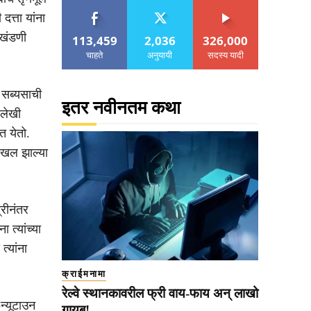
त्ता यांना
 खंडणी
113,459
2,036
326,000
चाहते
अनुयायी
सदस्य यादी
 सब्यसाची
इतर नवीनतम कथा
 लेखी
त येतो.
दाखल झाल्या
्रीनंतर
 त्यांच्या
्यांना
क्राईमनामा
रेल्वे स्थानकावरील फ्री वाय-फाय अन् लाखो
न्यूटाउन
गायब!