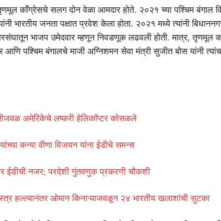
ृणमूल काँग्रेसचे सलग दोन वेळा आमदार होते. २०२१ च्या पश्चिम बंगाल 
 त्यांनी भारतीय जनता पक्षात प्रवेश केला होता. २०२१ मध्ये त्यांनी बिधाननग
संघातून भाजप उमेदवार म्हणून निवडणूक लढवली होती. मात्र, तृणमूल काँ
 आणि पश्चिम बंगालचे माजी अग्निशमन सेवा मंत्री सुजीत बोस यांनी त्यां
धुनीजवळ अमेरिकेचे लष्करी हेलिकॉप्टर कोसळले
ांच्या कन्या वीणा विजयन यांना ईडीचे समन्स
्टोवर ईडीची नजर; परदेशी गुंतवणुक प्रकरणी चौकशी
ास्त्र हल्ल्यानंतर ओमान किनाऱ्याजवळून २४ भारतीय खलाशांची सुटका