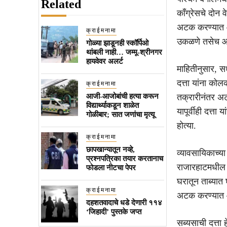
Related
काँग्रेसचे दोन 
अटक करण्यात आल
क्राईमनामा
उकळणे तसेच आप
गोळ्या झाडूनही स्कॉर्पिओ
थांबली नाही… जम्मू-श्रीनगर
हायवेवर अलर्ट
माहितीनुसार, स
दत्ता यांना कोल
क्राईमनामा
आजी-आजोबांची हत्या करून
तक्रारीनंतर अट
विद्यार्थ्याकडून शाळेत
यापूर्वीही दत्त
गोळीबार; सात जणांचा मृत्यू
होत्या.
क्राईमनामा
छापखान्यातून नव्हे,
व्यावसायिकाच्या
प्रश्नपत्रिका तयार करतानाच
राजारहाटमधील रा
फोडला नीटचा पेपर
घरातून ताब्यात
क्राईमनामा
अटक करण्यात
दहशतवादाचे धडे देणारी ११४
‘जिहादी’ पुस्तके जप्त
सब्यसाची दत्ता