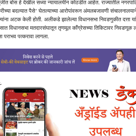
सुजीत बोस हे देखील सध्या न्यायालयीन कोठडीत आहेत. राज्यातील नगरपा
रीच्या बदल्यात पैसे’ घेतल्याच्या आरोपांवरून अंमलबजावणी संचालनालयान
त त्यांना अटक केली होती. अलीकडे झालेल्या विधानसभा निवडणुकीत दत्ता या
रासात विधानसभा मतदारसंघातून तृणमूल काँग्रेसच्या तिकिटावर निवडणूक
ांना पराभव पत्करावा लागला.