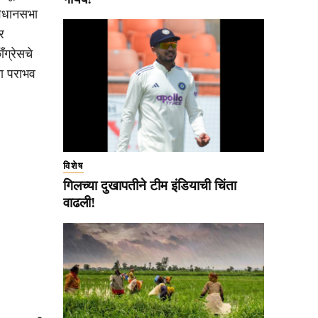
विधानसभा
र
ग्रेसचे
चा पराभव
विशेष
गिलच्या दुखापतीने टीम इंडियाची चिंता
वाढली!