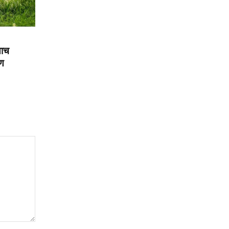
याच
रण