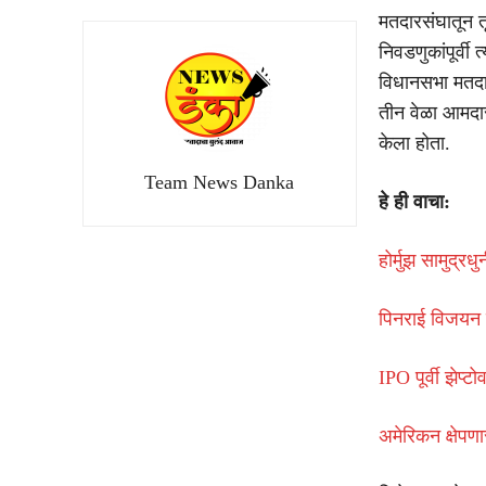
मतदारसंघातून त
निवडणुकांपूर्वी
विधानसभा मतदार
तीन वेळा आमदार
केला होता.
Team News Danka
हे ही वाचा:
होर्मुझ सामुद्र
पिनराई विजयन य
IPO पूर्वी झेप
अमेरिकन क्षेपण