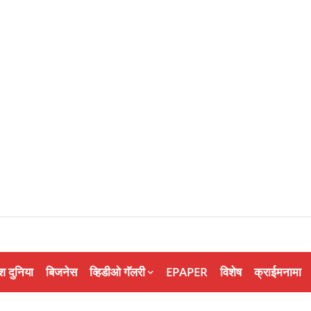
श दुनिया
बिजनेस
व्हिडीओ गॅलरी
EPAPER
विशेष
क्राईमनामा