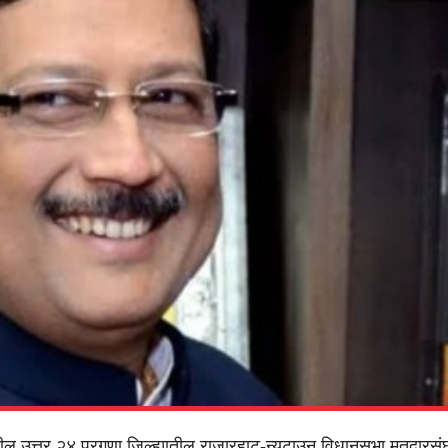
ील उत्तर २४ परगणा जिल्ह्यातील राजारहाट-न्यूटाउन विधानसभा मतदारसंघ