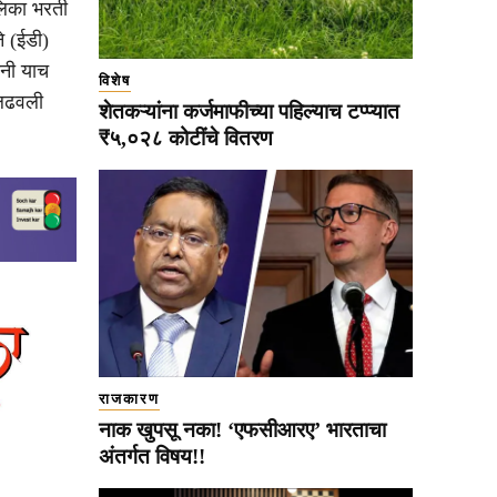
लिका भरती
े (ईडी)
ंनी याच
विशेष
 लढवली
शेतकऱ्यांना कर्जमाफीच्या पहिल्याच टप्प्यात
₹५,०२८ कोटींचे वितरण
राजकारण
नाक खुपसू नका! ‘एफसीआरए’ भारताचा
अंतर्गत विषय!!