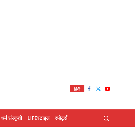
हिंदी
धर्म संस्कृती
LIFEस्टाइल
स्पोर्ट्स