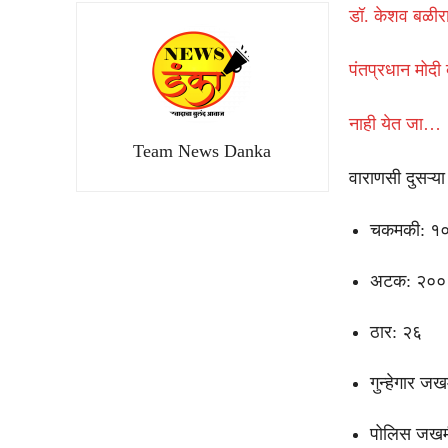
डॉ. केशव बळीरा
पंतप्रधान मोदी
नाही येत जा…
Team News Danka
वाराणसी दुसऱ्या
चकमकी: १
अटक: २००९ 
ठार: २६
गुन्हेगार ज
पोलिस जखम