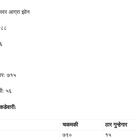
कावर आग्रा झोन
२८८
६
गार: ७१५
ी: ५६
डेवारी:
चकमकी
ठार गुन्हेगार
७९०
१५