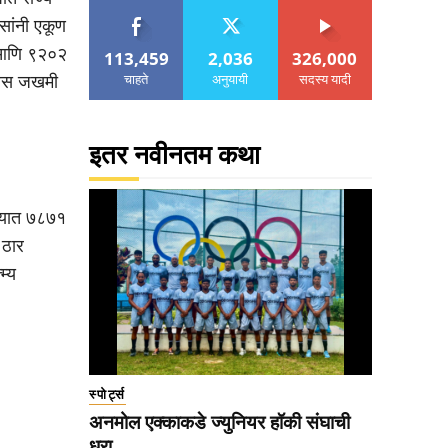
सांनी एकूण
 आणि ९२०२
113,459
2,036
326,000
चाहते
अनुयायी
सदस्य यादी
ोलिस जखमी
इतर नवीनतम कथा
त्यात ७८७१
 ठार
म्य
स्पोर्ट्स
अनमोल एक्काकडे ज्युनियर हॉकी संघाची
धुरा