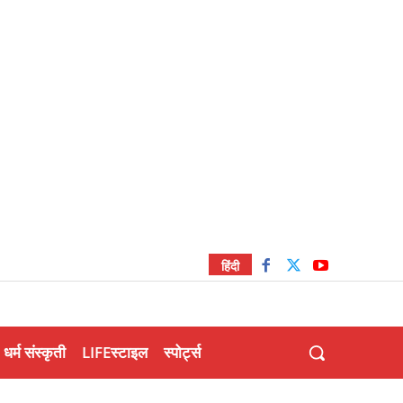
हिंदी
धर्म संस्कृती
LIFEस्टाइल
स्पोर्ट्स