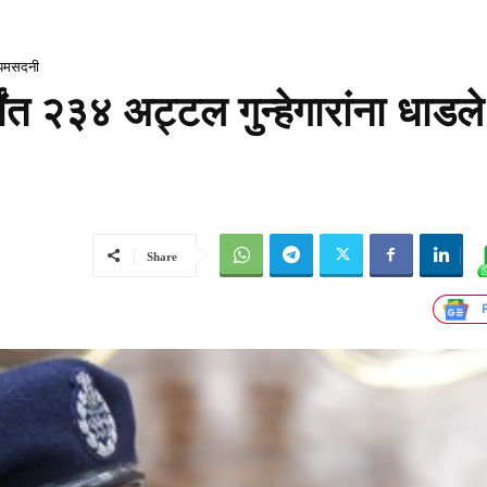
े यमसदनी
षांत २३४ अट्टल गुन्हेगारांना धाडले
Share