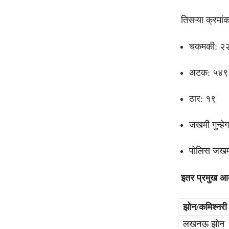
तिसऱ्या क्रमां
चकमकी: २
अटक: ५४९
ठार: १९
जखमी गुन्हे
पोलिस जखम
इतर प्रमुख आक
झोन/कमिश्नरी
लखनऊ झोन