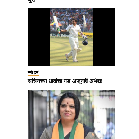
स्पोर्ट्स
सचिनच्या धावांचा गड अजूनही अभेद्य!