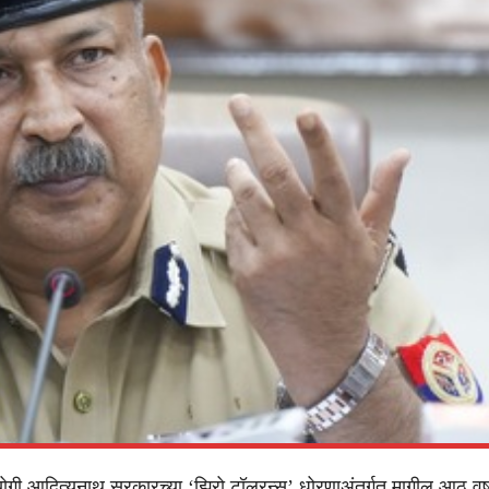
 योगी आदित्यनाथ सरकारच्या ‘झिरो टॉलरन्स’ धोरणाअंतर्गत मागील आठ वर्षा