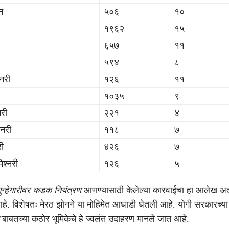
न
५०६
१०
१९६२
१५
६५७
११
५९४
८
नरी
१२६
११
१०३५
९
री
२२१
४
्नरी
११८
७
ी
४२६
७
श्नरी
१२६
५
ुन्हेगारीवर कडक नियंत्रण
आणण्यासाठी केलेल्या कारवाईचा हा आलेख अत्
े. विशेषतः मेरठ झोनने या मोहिमेत आघाडी घेतली आहे. योगी सरकारच्या
’बाबतच्या कठोर भूमिकेचे हे ज्वलंत उदाहरण मानले जात आहे.