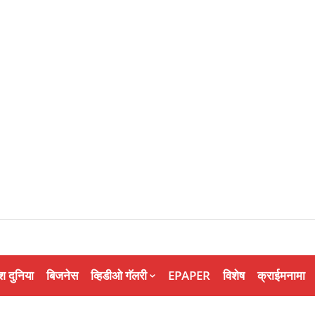
श दुनिया
बिजनेस
व्हिडीओ गॅलरी
EPAPER
विशेष
क्राईमनामा