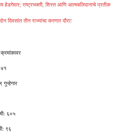
म हेडगेवार; राष्ट्रभक्ती, शिस्त आणि आत्मबलिदानाचे प्रतीक
 दोन दिवसांत तीन राज्यांचा करणार दौरा!
 क्रमांकावर
०४१
गुन्हेगार
खमी: ६०५
ी: ९६