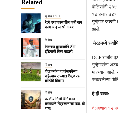
Related
पोलिसांनी २३४ क
१४ हजार ७४१ च
क्राईमनामा
गुन्हेगार जखमी
रेल्वे स्थानकावरील फ्री वाय-
फाय अन् लाखो गायब!
झाले.
विशेष
मेरठमध्ये सर्व
गिलच्या दुखापतीने टीम
इंडियाची चिंता वाढली!
DGP राजीव कृष्
गुन्हेगारांना अ
विशेष
शेतकऱ्यांना कर्जमाफीच्या
मारण्यात आले. 
पहिल्याच टप्प्यात ₹५,०२८
पत्करलेल्या पोल
कोटींचे वितरण
विशेष
हे ही वाचा:
परकीय निधी विनियमन
कायद्याने ख्रिश्चनांचा छळ, ही
तेलंगणात १२ नक्
थाप!