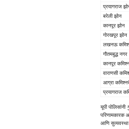
प्रयागराज झो
बरेली झोन
कानपूर झोन
गोरखपूर झोन
लखनऊ कमिश्
गौतमबुद्ध नगर
कानपूर कमिश्न
वाराणसी कमिश
आग्रा कमिश्नर
प्रयागराज कमि
यूपी पोलिसांनी
ग
परिणामकारक आह
आणि सुव्यवस्था