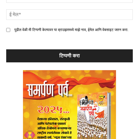
ई
मे
पुढील वेळी मी टिप्पणी केल्यावर या ब्राउझरमध्ये माझे नाव, ईमेल आणि वेबसाइट जतन करा.