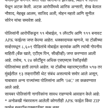
येथून अटक केली. अटक आरोपींमध्ये आरिफ अन्सारी, शेख बेलाल
नौशाद, मेहबूब आलम, साजिद अली, मोहन महतो आणि सुनील
सोरेन यांचा समावेश आहे.
पोलिसांनी आरोपींकडून ११ मोबाईल, १ लॅपटॉप आणि १११ बनावट
APK फाईल्स जप्त केल्या आहेत. धक्कादायक म्हणजे, या टोळीच्या
सर्व्हरमधून ८,६०९ पीडितांचे मोबाईल क्रमांक आणि त्यांची गोपनीय
माहिती (बँक खाते, एटीएम पिन, सीव्हीव्ही) जप्त करण्यात आली
आहे. तसेच, १.२४ कोटींहून अधिक एसएमएस रेकॉर्ड्सही
पोलिसांच्या हाती लागले आहेत. या टोळीचा महाराष्ट्रातील ५१७ तर
मुंबईतील ९३ तक्रारींशी थेट संबंध असल्याचे समोर आले असून,
याबाबात अन्य राज्यांच्या पोलिसांना आणि ‘I4C’ ला कळवण्यात
आले आहे.
सायबर पोलिसांनी नागरिकांना सावध राहण्याचे आवाहन केले आहे:
* अनोळखी नंबरवरून आलेली कोणतीही APK फाईल किंवा ZIP
फाईल इन्स्टॉल/एक्सट्रॅक्ट करू नका.