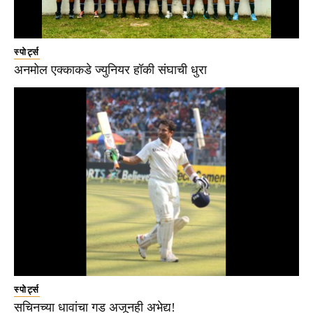
स्पोर्ट्स
अनमोल एक्काकडे ज्युनियर हॉकी संघाची धुरा
स्पोर्ट्स
सचिनच्या धावांचा गड अजूनही अभेद्य!