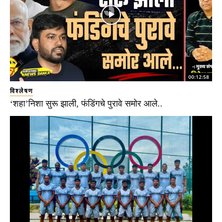
00:12:58
विश्लेषण
‘शहा’निशा सुरू झाली, फंडिंगचे पुरावे समोर आले..