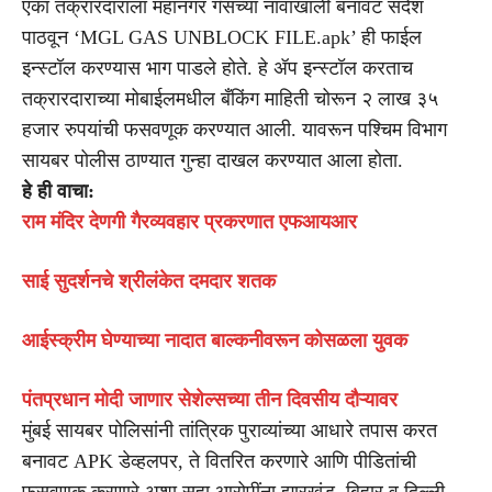
एका तक्रारदाराला महानगर गॅसच्या नावाखाली बनावट संदेश
पाठवून ‘MGL GAS UNBLOCK FILE.apk’ ही फाईल
इन्स्टॉल करण्यास भाग पाडले होते. हे ॲप इन्स्टॉल करताच
तक्रारदाराच्या मोबाईलमधील बँकिंग माहिती चोरून २ लाख ३५
हजार रुपयांची फसवणूक करण्यात आली. यावरून पश्चिम विभाग
सायबर पोलीस ठाण्यात गुन्हा दाखल करण्यात आला होता.
हे ही वाचा:
राम मंदिर देणगी गैरव्यवहार प्रकरणात एफआयआर
साई सुदर्शनचे श्रीलंकेत दमदार शतक
आईस्क्रीम घेण्याच्या नादात बाल्कनीवरून कोसळला युवक
पंतप्रधान मोदी जाणार सेशेल्सच्या तीन दिवसीय दौऱ्यावर
मुंबई सायबर पोलिसांनी तांत्रिक पुराव्यांच्या आधारे तपास करत
बनावट APK डेव्हलपर, ते वितरित करणारे आणि पीडितांची
फसवणूक करणारे अशा सहा आरोपींना झारखंड, बिहार व दिल्ली