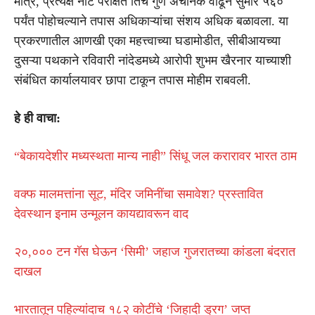
मात्र, प्रत्यक्ष नीट परीक्षेत तिचे गुण अचानक वाढून सुमारे ५६०
पर्यंत पोहोचल्याने तपास अधिकाऱ्यांचा संशय अधिक बळावला. या
प्रकरणातील आणखी एका महत्त्वाच्या घडामोडीत, सीबीआयच्या
दुसऱ्या पथकाने रविवारी नांदेडमध्ये आरोपी शुभम खैरनार याच्याशी
संबंधित कार्यालयावर छापा टाकून तपास मोहीम राबवली.
हे ही वाचा:
“बेकायदेशीर मध्यस्थता मान्य नाही” सिंधू जल करारावर भारत ठाम
वक्फ मालमत्तांना सूट, मंदिर जमिनींचा समावेश? प्रस्तावित
देवस्थान इनाम उन्मूलन कायद्यावरून वाद
२०,००० टन गॅस घेऊन ‘सिमी’ जहाज गुजरातच्या कांडला बंदरात
दाखल
भारतातून पहिल्यांदाच १८२ कोटींचे ‘जिहादी ड्रग’ जप्त