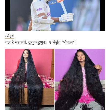
स्पोर्ट्स
चल रे यशस्वी, टुणुक टुणुक! २ चेंडूंत ‘भोपळा’!