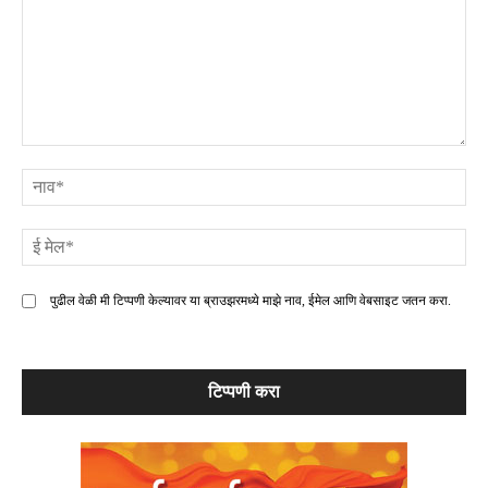
टिप्पणी
ना
ई
मे
पुढील वेळी मी टिप्पणी केल्यावर या ब्राउझरमध्ये माझे नाव, ईमेल आणि वेबसाइट जतन करा.