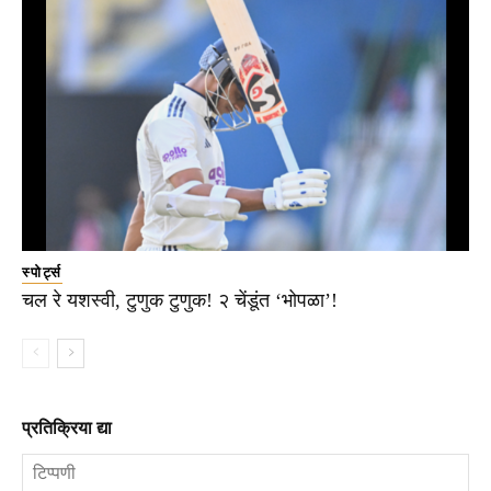
स्पोर्ट्स
चल रे यशस्वी, टुणुक टुणुक! २ चेंडूंत ‘भोपळा’!
प्रतिक्रिया द्या