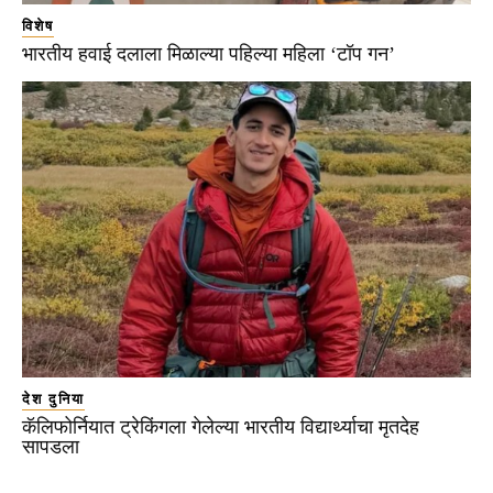
विशेष
भारतीय हवाई दलाला मिळाल्या पहिल्या महिला ‘टॉप गन’
देश दुनिया
कॅलिफोर्नियात ट्रेकिंगला गेलेल्या भारतीय विद्यार्थ्याचा मृतदेह
सापडला