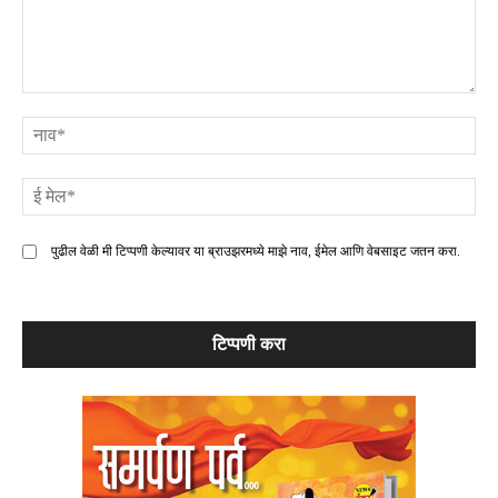
टिप्पणी
ना
ई
मे
पुढील वेळी मी टिप्पणी केल्यावर या ब्राउझरमध्ये माझे नाव, ईमेल आणि वेबसाइट जतन करा.