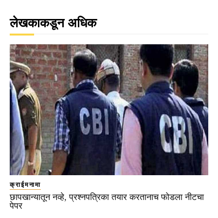
लेखकाकडून अधिक
क्राईमनामा
छापखान्यातून नव्हे, प्रश्नपत्रिका तयार करतानाच फोडला नीटचा
पेपर