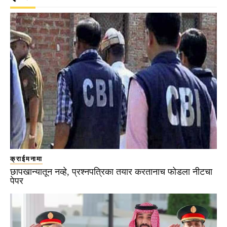
क्राईमनामा
छापखान्यातून नव्हे, प्रश्नपत्रिका तयार करतानाच फोडला नीटचा
पेपर