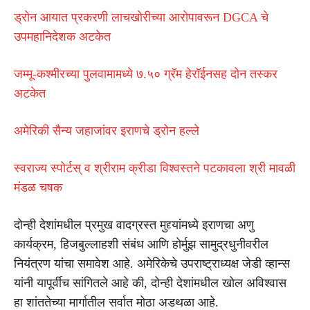
ड्रोन आयात प्रकरणी लाचखोरीच्या आरोपावरून DGCA चे
उपमहानिदेशक अटकेत
जम्मू-कश्मीरच्या पुलवामामध्ये ७.५० ग्रॅम हेरॉईनसह दोन तस्कर
अटकेत
अमेरिकी सैन्य जहाजांवर इराणचे ड्रोन हल्ले
स्वराज्य स्पोर्टस् व श्रीराम क्रीडा विश्वस्तने पटकावला श्री मावळी
मंडळ चषक
दोन्ही देशांमधील प्रमुख वादग्रस्त मुद्द्यांमध्ये इराणचा अणु
कार्यक्रम, हिजबुल्लाहशी संबंध आणि होर्मुझ सामुद्रधुनीवरील
नियंत्रण यांचा समावेश आहे. अमेरिकेचे उपराष्ट्राध्यक्ष जेडी व्हान्स
यांनी यापूर्वीच सांगितले आहे की, दोन्ही देशांमधील खोल अविश्वास
हा शांततेच्या मार्गातील सर्वात मोठा अडथळा आहे.