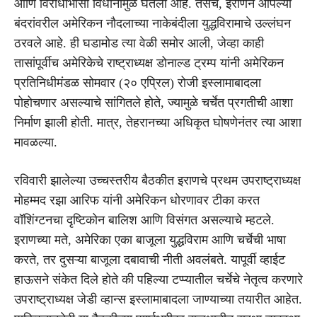
आणि विरोधाभासी विधानांमुळे घेतला आहे. तसेच, इराणने आपल्या
बंदरांवरील अमेरिकन नौदलाच्या नाकेबंदीला युद्धविरामाचे उल्लंघन
ठरवले आहे. ही घडामोड त्या वेळी समोर आली, जेव्हा काही
तासांपूर्वीच अमेरिकेचे राष्ट्राध्यक्ष डोनाल्ड ट्रम्प यांनी अमेरिकन
प्रतिनिधीमंडळ सोमवार (२० एप्रिल) रोजी इस्लामाबादला
पोहोचणार असल्याचे सांगितले होते, ज्यामुळे चर्चेत प्रगतीची आशा
निर्माण झाली होती. मात्र, तेहरानच्या अधिकृत घोषणेनंतर त्या आशा
मावळल्या.
रविवारी झालेल्या उच्चस्तरीय बैठकीत इराणचे प्रथम उपराष्ट्राध्यक्ष
मोहम्मद रझा आरिफ यांनी अमेरिकन धोरणावर टीका करत
वॉशिंग्टनचा दृष्टिकोन बालिश आणि विसंगत असल्याचे म्हटले.
इराणच्या मते, अमेरिका एका बाजूला युद्धविराम आणि चर्चेची भाषा
करते, तर दुसऱ्या बाजूला दबावाची नीती अवलंबते. यापूर्वी व्हाईट
हाऊसने संकेत दिले होते की पहिल्या टप्प्यातील चर्चेचे नेतृत्व करणारे
उपराष्ट्राध्यक्ष जेडी व्हान्स इस्लामाबादला जाण्याच्या तयारीत आहेत.