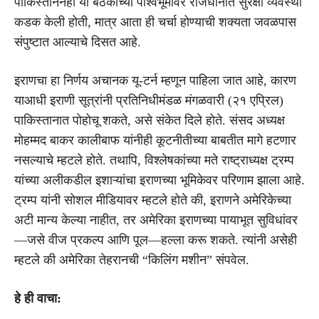
पाकिस्ताननेही या बैठकीच्या पार्श्वभूमीवर राजधानीत सुरक्षा व्यवस्था
कडक केली होती, मात्र आता ही चर्चा होण्याची शक्यता जवळपास
संपुष्टात आल्याचे दिसत आहे.
इराणचा हा निर्णय अचानक यू-टर्न म्हणून पाहिला जात आहे, कारण
याआधी इराणी सूत्रांनी प्रतिनिधीमंडळ मंगळवारी (२१ एप्रिल)
पाकिस्तानात पोहोचू शकते, असे संकेत दिले होते. संसद अध्यक्ष
मोहम्मद बाकर कालीबाफ यांनीही कूटनीतीच्या बाबतीत मागे हटणार
नसल्याचे म्हटले होते. तथापि, विश्लेषकांच्या मते राष्ट्राध्यक्ष ट्रम्प
यांच्या अलीकडील इशाऱ्यांचा इराणच्या भूमिकेवर परिणाम झाला आहे.
ट्रम्प यांनी सोशल मीडियावर म्हटले होते की, इराणने अमेरिकेच्या
अटी मान्य केल्या नाहीत, तर अमेरिका इराणच्या पायाभूत सुविधांवर
—जसे वीज प्रकल्प आणि पूल—हल्ला करू शकते. त्यांनी असेही
म्हटले की अमेरिका तेहरानची “किलिंग मशीन” संपवेल.
हे ही वाचा: