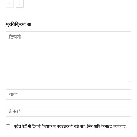
प्रतिक्रिया द्या
टिप्पणी
ना
ई
मे
पुढील वेळी मी टिप्पणी केल्यावर या ब्राउझरमध्ये माझे नाव, ईमेल आणि वेबसाइट जतन करा.