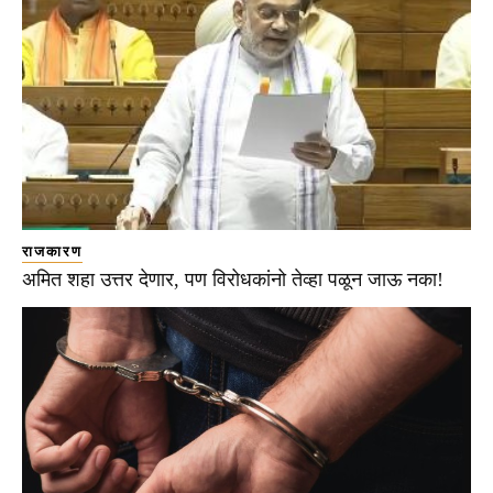
राजकारण
अमित शहा उत्तर देणार, पण विरोधकांनो तेव्हा पळून जाऊ नका!